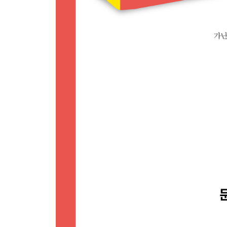
Story 38 _ 종교 사기꾼 193
Story 39 _ 종교 중독자 198
Story 40 _ 담목 뒷조사 202
Story 41 _ 치명적인 유혹 208
Story 42 _ 무력감의 은혜 213
Story 43 _ 매운 맛 설교, 순한 맛 설교 217
Story 44 _ 천천 목사, 만만 전도사 220
Part 04 못난 신앙
Story 45 _ 어그러진 다음세대 226
Story 46 _ 말씀과 기도로 만들어지는 괴물 231
Story 47 _ 하늘에서 상이 큼이라 235
Story 48 _ 당 짓는 것 240
Story 49 _ 그지 같은 실존 244
Story 50 _ 칭의와 성화 248
Story 51 _ 안구정화 252
Story 52 _ (신)스크루테이프의 편지 257