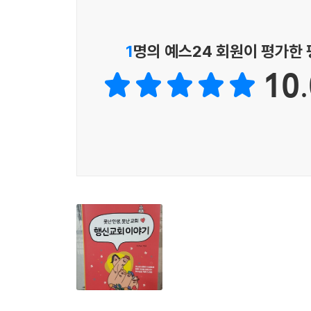
감사드립니다. 옆에서 지켜보고 여러모로 도움을
평범한 우리 교회들의 자화상이기도 합니다.
시작하여, 둘째를 낳았을 때 탈고하는 원수 같은
- 이동준 (푸른나무교회 담임목사)
1
명의 예스24 회원이 평가한
목사여서 미안하다!
나의 주머니를 털어 형제를 돕고, 성질대로 화를 내
10.
편하게 살기 위해 예수 믿는 것이 아니라는 것을 
교회를 생각하면 낙담과 욕이 나오다가도, 어느새 
- 안수완 (드라마 「군주」, 「낭만닥터 김사부」 
수 없는 이름, 교회! 아직 교회를 사랑하시나요? 
이 책을 읽는 순간, 독자들도 이들의 실패에 동참하
빙긋 웃으시며 ‘으이구 이놈아’ 하시는 하나님을 만
- 차성진 (엠마오연구소 대표 목사, 『똥 싸면서 읽