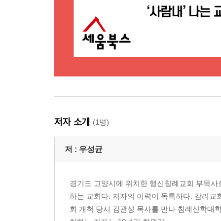
Story 53 _ 신앙과 인격 262
Story 54 _ 세대주의 269
Story 55 _ 친밀함 : 언약 274
Story 56 _ 참된 경건 279
Story 57 _ 육백육십육 284
Story 58 _ 기독교 반지성주의 289
Story 59 _ 이 시대의 땅끝 297
Story 60 _ 안식일과 주일 301
Story 61 _ 아담에게 발견하는 것들 309
저자 소개
(1명)
Story 62 _ 코로나와 사랑의 계명 313
저 :
우성균
경기도 고양시에 위치한 행신침례교회 부목사로
하는 교회다. 저자의 이력이 독특하다. 감리
회 개척 당시 김관성 목사를 만나 침례신학대학교 