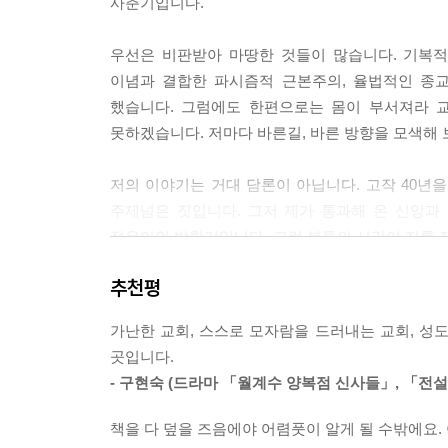
사춘기입니다.
우선은 비판받아 마땅한 것들이 많습니다. 기복적
이념과 결합한 파시즘적 근본주의, 율법적인 종교
했습니다. 그럼에도 한편으로는 몸이 부서져라 
못하겠습니다. 저마다 바른길, 바른 방향을 모색해
저의 이야기는 거대 담론이 아닙니다. 고작 40년
주제넘은 짓입니다. 그저 제가 통과해 온 신앙과
젊은이의 방황기입니다. 그런 분투의 시간이 저를 
그 길을 걸었습니다. 답을 찾은 것 같았다가도 
추천평
이야기, 답이라고 할 수 없지만 생각해 봄직한 담론
가난한 교회, 스스로 모자람을 드러내는 교회, 성도
이러한 교회와 신앙에 대한 담론들을 SNS에 올리기
곳입니다.
읽으시고 메시지를 보내주시는 분들이 생겼습니다.
- 구현숙 (드라마 「월계수 양복점 신사들」, 「전설
있지요. 익명으로 하나 소개합니다.
책을 다 덮을 즈음에야 어렴풋이 알게 될 수밖에요. 
전도사님께서 올려 주시는 글을 보고 펑펑 울었습