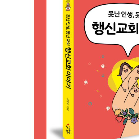
Story 22 _ 자기기만적 신앙 107
Story 23 _ 명분과 열정의 폭력 111
Story 24 _ 익숙함과의 결별 116
Story 25 _ 헌금의 심리학 122
Story 26 _ 젊은 날의 아픔 126
Story 27 _ 할머니의 교회 신앙 130
Story 28 _ 예배당? 연애당! 134
Story 29 _ 노동의 영성 139
Story 30 _ 진리를 찾아서_ 교단 탐험기 144
Story 31 _ 책임지는 신앙 164
Story 32 _ 이사, 짜장면, 상념 169
Part 03 못난 목사
Story 33 _ 소명의 족한 기쁨 _ 목사안수식 174
Story 34 _ 다윗의 물맷돌 176
Story 35 _ 빵꾸 난 양말 180
Story 36 _ 보통 사람 185
Story 37 _ 밥 잘 사주는 예쁜 목사님 190