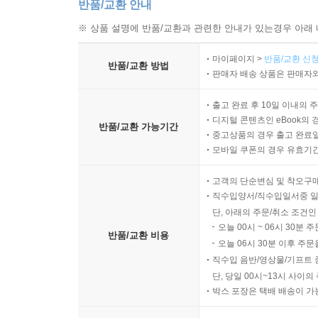
반품/교환 안내
※ 상품 설명에 반품/교환과 관련한 안내가 있는경우 아래 
마이페이지 >
반품/교환 신청
반품/교환 방법
판매자 배송 상품은 판매자와
출고 완료 후 10일 이내의 
디지털 콘텐츠인 eBook의 
반품/교환 가능기간
중고상품의 경우 출고 완료일
모바일 쿠폰의 경우 유효기간(
고객의 단순변심 및 착오구
직수입양서/직수입일서중 일
단, 아래의 주문/취소 조건인
오늘 00시 ~ 06시 30분 
반품/교환 비용
오늘 06시 30분 이후 주문
직수입 음반/영상물/기프트 
단, 당일 00시~13시 사이
박스 포장은 택배 배송이 가