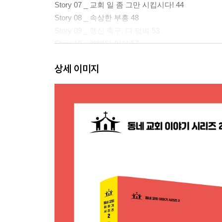
Story 07 _ 교회 일 좀 그만 시킵시다! 44
Story 08 _ 속상한 부흥 48
Story 09 _ 행신 축구, 다 덤벼 53
Story 10 _ 예배당 이사 57
Story 11 _ ‘내 영혼이 따뜻했던 날들’ 62
상세 이미지
Story 12 _ 아내의 등 66
Story 13 _ 심방받는 전도사 71
Story 14 _ 야속하신 하나님 74
Story 15 _ 민주적 회중정체 78
Story 16 _ 집과 같은 교회 83
Story 17 _ 사람이 교회다 87
Story 18 _ 주머니를 비우는 기쁨 90
Part 02 못난 인생
Story 19 _ 기도하는 소년 96
Story 20 _ 새끼 괴물 100
Story 21 _ 영적 실세 103