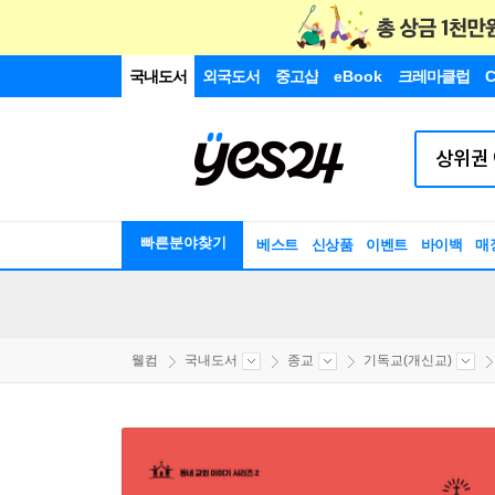
국내도서
외국도서
중고샵
eBook
크레마클럽
C
빠른분야찾기
베스트
신상품
이벤트
바이백
매
웰컴
국내도서
종교
기독교(개신교)