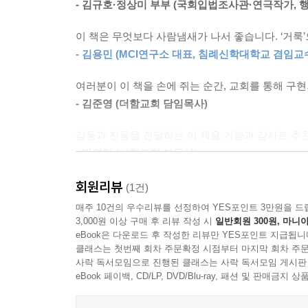
- 김규호·정상미 부부 (국회입법조사관·연극작가, 
교회를 사랑하고 포기할 수 없어 더욱 고통스러웠
내려고 합니다. 계속해서 글을 올려 주세요. 응원합
이 책은 무엇보다 사람냄새가 나서 좋습니다. ‘거룩’
- 김용민 (MCI연구소 대표, 침례신학대학교 겸임교
소름이 돋았습니다. 핸드폰을 손에 든 채, 저도 울
여러분이 이 책을 손에 쥐는 순간, 교회를 통해 구
사실, 이 땅 어딘가에서 혼자 신음하고 머리를 쥐어
- 김준영 (더함교회 담임목사)
잠을 이루지 못했습니다. 그리고 결심했습니다. 이런
결국 저같이 부족한 사람이 책을 집필하기까지 이
감동과 진동을 전달하는 이 책을 기쁨과 감사로 추
- 방영민 (서현교회 부목사)
책 제목이 『행신교회 이야기』인 이유도 여기에 있
그래서일까요, 실패와 못남으로 가득합니다. 목회
회원리뷰
교회가 소망이 없어보이는 이 시대 그래도 이렇게 
(1건)
대안 모델을 제시하거나 교회 성장론을 소개하는 내용
- 손성찬 (이음교회 담임목사, 「묻다 믿다 하다」,
매주 10건의 우수리뷰를 선정하여 YES포인트 3만원을 드
비슷한 생각을 가진 사람들이 있습니다’라고 말
3,000원 이상 구매 후 리뷰 작성 시
일반회원 300원, 마니아
주시기를 바랐습니다. 간절히 기도합니다. 부디 
잊어버리려 해도 잊을 수 없고 지우려 해도 지울
eBook은 다운로드 후 작성한 리뷰만 YES포인트 지급됩니
예수님의 사랑을 재발견하시기를!
클래스는 첫번째 회차 주문확정 시점부터 마지막 회차 주문
싶습니다!
사락 독서모임으로 진행된 클래스는 사락 독서모임 게시판
- 안경환 (성약교회 담임목사)
eBook 페이백, CD/LP, DVD/Blu-ray, 패션 및 판매금
가장 먼저, 글을 쓴다는 생각조차 하지 못했을 
가만두지 않겠다고 협박해 주셔서 책이 완성되었습
여기 자신의 약함을 자랑하고 그리스도만을 붙드는 