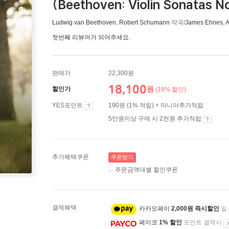
(Beethoven: Violin Sonatas Nos
Ludwig van Beethoven
,
Robert Schumann
작곡/
James Ehnes
,
A
첫번째 리뷰어가 되어주세요.
판매가
22,300원
18,100
원
할인가
(19% 할인)
YES포인트
190원 (1% 적립) + 마니아추가적립
5만원이상 구매 시 2천원 추가적립
추가혜택쿠폰
쿠폰받기
주문금액대별 할인쿠폰
결제혜택
카카오페이
2,000원 즉시할인
일
페이코
1% 할인
포인트 결제시