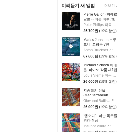
미리듣기 새 앨범
더보기
Pierre Gallon (피에르
갈론) - 어둠 이후, '한
밤의 판타지아' (After
Peter Philips 작곡 외 6명
Dark, 'A Midnight
25,700
원
(19% 할인)
Fantasia')
Mariss Jansons 브루
크너: 교향곡 7번
(Bruckner:
Anton Bruckner 작곡 외 2명
Symphony No.7)
67,600
원
(19% 할인)
[2LP]
Michael Schoch 비에
른: 피아노 작품 제1집
(Vierne: Piano Works
Louis Vierne 작곡 외 1명
Vol. 1) [SACD
26,000
원
(19% 할인)
Hybrid]
지중해의 선율
(Mediterranean
Melodies) [SACD
Giovanni Battista Fontana 작곡 외 5명
Hybrid]
26,000
원
(19% 할인)
‘랩소디’ - 바순 독주를
위한 작품
(Rhapsodies: Works
Maurice Allard 작곡 외 4명
for Bassoon solo)