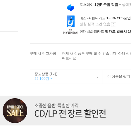
토스페이
1만P 추첨 적립
+ 생애
예스24 현대카드
1~3% YES포
전월 실적 조건 없음
현대백화점카드
앱카드 발급시 1
구매 시 참고사항
현재 새 상품은 구매 할 수 없습니다. 아래 
해보세요.
중고상품 (1개)
이 상품을 팔기
22,100원 ~