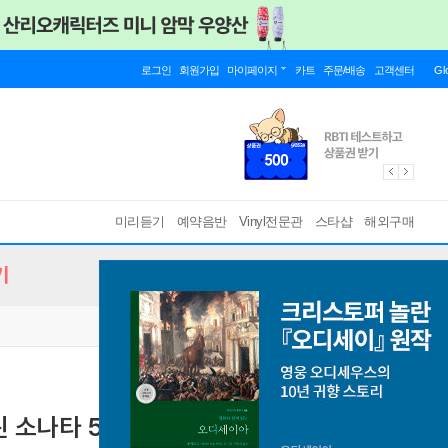
로그인
회원가입
마이페이지
카트
주문/배송
고객센터
Gl
미리듣기
예약음반
Vinyl전문관
스타샵
해외구매
기
 소나타 5번 '봄', 4번, 8번