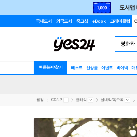
국내도서
외국도서
중고샵
eBook
크레마클럽
C
빠른분야찾기
베스트
신상품
이벤트
바이백
매
웰컴
CD/LP
클래식
실내악/독주곡