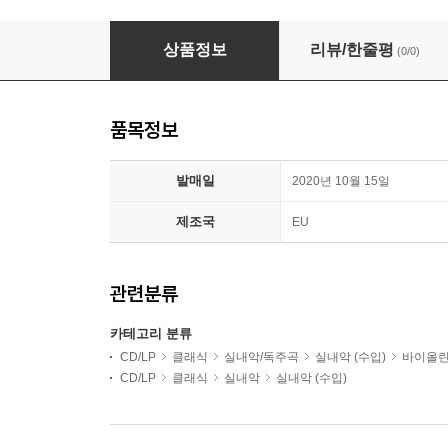
James Ehnes 베토벤: 바이올린 소나타 5번 '봄', 4번, 
상품정보
리뷰/한줄평
(0/0)
품목정보
발매일
2020년 10월 15일
제조국
EU
관련분류
카테고리 분류
CD/LP
클래식
실내악/독주곡
실내악 (수입)
바이올
CD/LP
클래식
실내악
실내악 (수입)