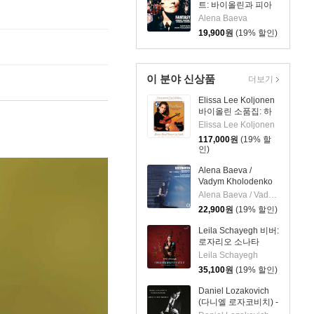
Schumann: Violin
트: 바이올린과 피아
Sonatas)
노를 위한 환상곡 외
Alena Baeva
(Fantasy)
19,900
원
(19% 할인)
이 분야 신상품
더보기
Elissa Lee Koljonen
바이올린 소품집: 하
트브레이크
Elissa Lee Koljonen
(Heartbreak:
117,000
원
(19% 할
Romantic Encores
인)
For Violin) [투명 클리
어 컬러 2LP]
Alena Baeva /
Vadym Kholodenko
베토벤: 바이올린 소
Alena Baeva / Vadym Kholodenko
나타 5번 '봄', 9번 '크
22,900
원
(19% 할인)
로이처', 3번
(Beethoven: Violin
Leila Schayegh 비버:
Sonatas Nos. 5
로자리오 소나타
"Spring", 9 'Kreutzer"
(Biber: Rosary
Leila Schayegh
& 3)
Sonatas)
35,100
원
(19% 할인)
Daniel Lozakovich
(다니엘 로자코비치) -
바이올린 소품집