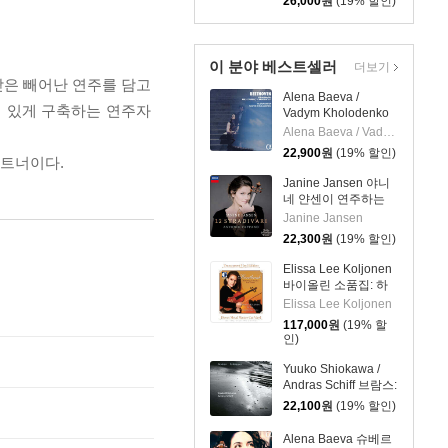
26,000
원
(19% 할인)
[SACD Hybrid]
이 분야 베스트셀러
더보기
받은 빼어난 연주를 담고
Alena Baeva /
력 있게 구축하는 연주자
Vadym Kholodenko
베토벤: 바이올린 소
Alena Baeva / Vadym Kholodenko
나타 5번 '봄', 9번 '크
22,900
원
(19% 할인)
파트너이다.
로이처', 3번
(Beethoven: Violin
Janine Jansen 야니
Sonatas Nos. 5
네 얀센이 연주하는
"Spring", 9 'Kreutzer"
12개의 스트라디바리
Janine Jansen
& 3)
(12 Stradivari)
22,300
원
(19% 할인)
Elissa Lee Koljonen
바이올린 소품집: 하
트브레이크
Elissa Lee Koljonen
(Heartbreak:
117,000
원
(19% 할
Romantic Encores
인)
For Violin) [투명 클리
어 컬러 2LP]
Yuuko Shiokawa /
Andras Schiff 브람스:
바이올린 소나타 1번 /
22,100
원
(19% 할인)
슈만: 바이올린 소나
타 2번 (Brahms /
Alena Baeva 슈베르