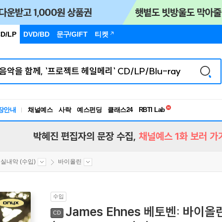
D/LP
DVD/BD
문구
/GIFT
티켓
독서유형검사
장안내
채널예스
사락
예스펀딩
클래스24
RBTI Lab
독서유형검사
박혜진 편집자의 문장 수집,
채널예스 1화 보러 가
실내악 (수입)
바이올린
수입
James Ehnes 베토벤: 바이올린
CD