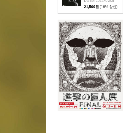
Daniel Lozakovich
(Lost to the World)
21,500
원
(19% 할인)