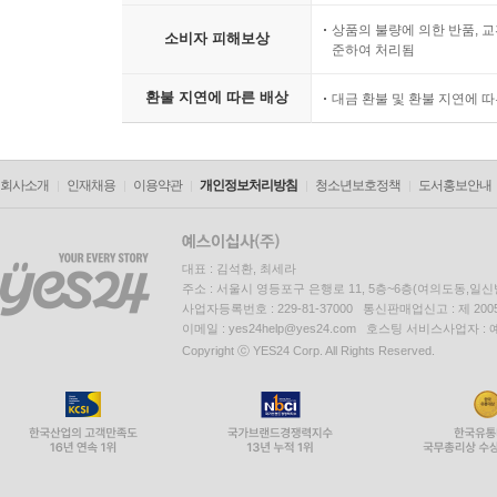
상품의 불량에 의한 반품, 교
소비자 피해보상
준하여 처리됨
환불 지연에 따른 배상
대금 환불 및 환불 지연에 
회사소개
인재채용
이용약관
개인정보처리방침
청소년보호정책
도서홍보안내
대표 : 김석환, 최세라
주소 : 서울시 영등포구 은행로 11, 5층~6층(여의도동,일신
사업자등록번호 : 229-81-37000 통신판매업신고 : 제 200
이메일 : yes24help@yes24.com 호스팅 서비스사업자 :
Copyright ⓒ YES24 Corp. All Rights Reserved.