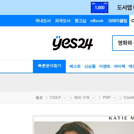
국내도서
외국도서
중고샵
eBook
크레마클럽
C
빠른분야찾기
베스트
신상품
이벤트
바이백
매
웰컴
CD/LP
해외 구매
POP
Count