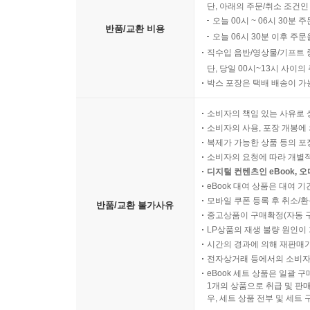
단, 아래의 주문/취소 조건인
오늘 00시 ~ 06시 30분 
반품/교환 비용
오늘 06시 30분 이후 주문
직수입 음반/영상물/기프트 
단, 당일 00시~13시 사이
박스 포장은 택배 배송이 가
소비자의 책임 있는 사유로 
소비자의 사용, 포장 개봉에 
복제가 가능한 상품 등의 포장을 
소비자의 요청에 따라 개별
디지털 컨텐츠인 eBook, 
eBook 대여 상품은 대여 기
모바일 쿠폰 등록 후 취소/환
반품/교환 불가사유
중고상품이 구매확정(자동 
LP상품의 재생 불량 원인이 기
시간의 경과에 의해 재판매가
전자상거래 등에서의 소비자
eBook 세트 상품은 일괄 
1개의 상품으로 취급 및 판매
우, 세트 상품 전부 및 세트