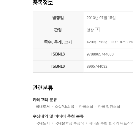
품목정보
발행일
2013년 07월 15일
판형
양장
쪽수, 무게, 크기
420쪽 | 583g | 127*187*30
ISBN13
9788965744030
ISBN10
8965744032
관련분류
카테고리 분류
국내도서
소설/시/희곡
한국소설
한국 장편소설
수상내역 및 미디어 추천 분류
국내도서
국내문학상 수상작
네티즌 추천 한국의 대표작