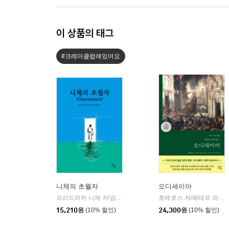
이 상품의 태그
#크레마클럽에있어요
니체의 초월자
오디세이아
프리드리히 니체 저/김철 편역
히읏
호메로스 저/페테르 파울 루벤스 그림/박문재 역
|
15,210
원
(10% 할인)
24,300
원
(10% 할인)