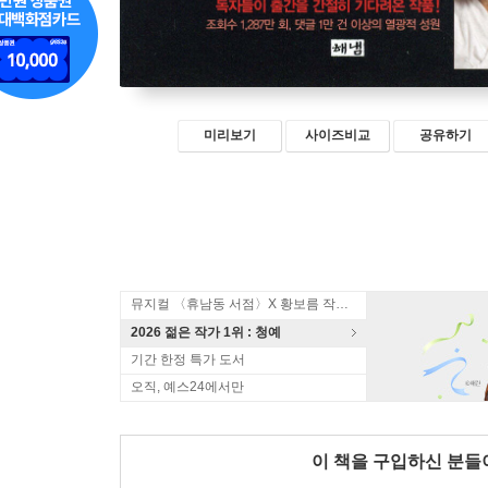
미리보기
사이즈비교
공유하기
뮤지컬 〈휴남동 서점〉X 황보름 작가 북토크
2026 젊은 작가 1위 : 청예
기간 한정 특가 도서
오직, 예스24에서만
이 책을 구입하신 분