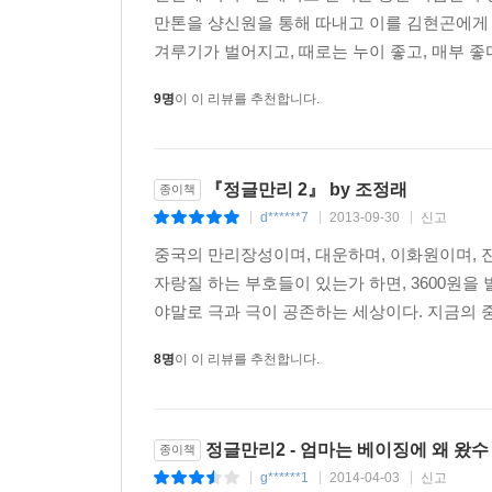
만톤을 샹신원을 통해 따내고 이를 김현곤에게
겨루기가 벌어지고, 때로는 누이 좋고, 매부 좋
9명
이 이 리뷰를 추천합니다.
『정글만리 2』 by 조정래
종이책
d******7
2013-09-30
신고
|
|
|
중국의 만리장성이며, 대운하며, 이화원이며, 
자랑질 하는 부호들이 있는가 하면, 3600원을
야말로 극과 극이 공존하는 세상이다. 지금의 
8명
이 이 리뷰를 추천합니다.
정글만리2 - 엄마는 베이징에 왜 왔수
종이책
g******1
2014-04-03
신고
|
|
|