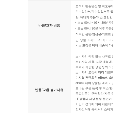
고객의 단순변심 및 착오구
직수입양서/직수입일서중 일
단, 아래의 주문/취소 조건인
오늘 00시 ~ 06시 30분 
반품/교환 비용
오늘 06시 30분 이후 주문
직수입 음반/영상물/기프트 
단, 당일 00시~13시 사이
박스 포장은 택배 배송이 가
소비자의 책임 있는 사유로 
소비자의 사용, 포장 개봉에 
복제가 가능한 상품 등의 포장을 
소비자의 요청에 따라 개별
디지털 컨텐츠인 eBook, 
eBook 대여 상품은 대여 기
모바일 쿠폰 등록 후 취소/환
반품/교환 불가사유
중고상품이 구매확정(자동 
LP상품의 재생 불량 원인이 기
시간의 경과에 의해 재판매가
전자상거래 등에서의 소비자