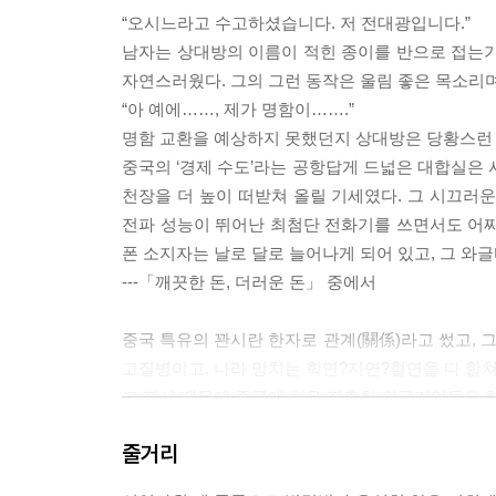
“오시느라고 수고하셨습니다. 저 전대광입니다.”
남자는 상대방의 이름이 적힌 종이를 반으로 접는가
자연스러웠다. 그의 그런 동작은 울림 좋은 목소리
“아 예에……, 제가 명함이…….”
명함 교환을 예상하지 못했던지 상대방은 당황스런 
중국의 ‘경제 수도’라는 공항답게 드넓은 대합실은 
천장을 더 높이 떠받쳐 올릴 기세였다. 그 시끄러
전파 성능이 뛰어난 최첨단 전화기를 쓰면서도 어찌
폰 소지자는 날로 달로 늘어나게 되어 있고, 그 와
---「깨끗한 돈, 더러운 돈」 중에서
중국 특유의 꽌시란 한자로 관계(關係)라고 썼고, 그
고질병이고, 나라 망치는 학연?지연?혈연을 다 합쳐
그 꽌시 때문에 중국에 처음 진출한 외국기업들은 한
야 했다.
줄거리
그런데 전대광은 요행히 샹신원과 꽌시가 맺어져 
비밀 보장이 된다는 것을 믿기 때문이었다. 전대광