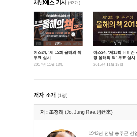
채널예스 기사
(63개)
읽다
읽다
예스24, ‘제 15회 올해의 책’
예스24, ‘제13회 네티즌
투표 실시
정 올해의 책’ 투표 실시
2017년 11월 13일
2015년 11월 18일
저자 소개
(1명)
저 :
조정래
(Jo, Jung Rae,趙廷來)
1943년 전남 승주군 