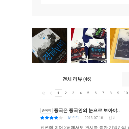
노하우를, 한일관계나 한중관계에 관심이 적었던 
향수를, 생동하는 소설을 읽는 기쁨을 원하는 
주요서점에서 7만 세트, 총 21만 권을 선주문하여 초
“문학은 인간의 인간다운 삶을 위하여 인간에게 
21세기 한반도와 세계 경제 흐름 속에서 인간의
마련해 줄 것이다.
작가의 말
지금 중국의 인구는 14억에 이르렀고, 중국은 G
40년이나 앞당겼기 때문이다. 그러나 그건 흔히 말하
전체 리뷰
(46)
그렇듯이.
이제 머지않아 중국이 G1이 되리라는 것을 부인
1
2
3
4
5
6
7
8
9
10
동시에 수천 년 동안 국경을 맞대온 우리 한반도와 
중국인들이 오늘을 이루어내는 동안 겪은 삶의 애환과
중국은 중국인의 눈으로 보아야..
종이책
k*****1
2013-07-19
신고
|
|
|
전편에 이어 2권에서도 꽌시를 통한 기업간의 