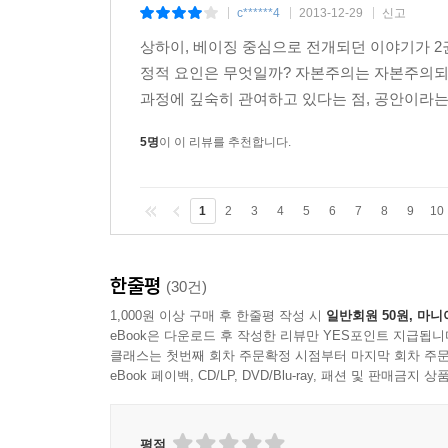
c******4
2013-12-29
신고
|
|
|
상하이, 베이징 중심으로 전개되던 이야기가 2
정적 요인은 무엇일까? 자본주의는 자본주의
과정에 깊숙히 관여하고 있다는 점, 공안이라
5명
이 이 리뷰를 추천합니다.
1
2
3
4
5
6
7
8
9
10
한줄평
(30건)
1,000원 이상 구매 후 한줄평 작성 시
일반회원 50원, 마니
eBook은 다운로드 후 작성한 리뷰만 YES포인트 지급됩니
클래스는 첫번째 회차 주문확정 시점부터 마지막 회차 주문
eBook 페이백, CD/LP, DVD/Blu-ray, 패션 및 판매금
평점