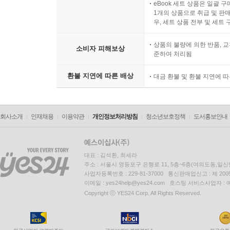
eBook 세트 상품은 일괄 
1개의 상품으로 취급 및 판매
우, 세트 상품 전부 및 세트
상품의 불량에 의한 반품, 교
소비자 피해보상
준하여 처리됨
환불 지연에 따른 배상
대금 환불 및 환불 지연에 
회사소개
인재채용
이용약관
개인정보처리방침
청소년보호정책
도서홍보안내
대표 : 김석환, 최세라
주소 : 서울시 영등포구 은행로 11, 5층~6층(여의도동,일신
사업자등록번호 : 229-81-37000 통신판매업신고 : 제 200
이메일 : yes24help@yes24.com 호스팅 서비스사업자 :
Copyright ⓒ YES24 Corp. All Rights Reserved.