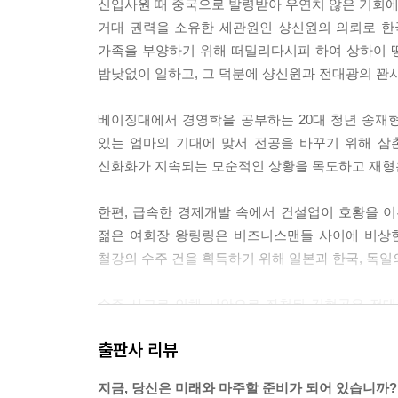
신입사원 때 중국으로 발령받아 우연치 않은 기회에 
의 수출입 업무를 언제나 수월하게 풀어주었고, 그
거대 권력을 소유한 세관원인 샹신원의 의뢰로 한
---「내 인생의 주인은 나」 중에서
가족을 부양하기 위해 떠밀리다시피 하여 상하이 
밤낮없이 일하고, 그 덕분에 샹신원과 전대광의 꽌
“1977년 생, 중국 이름 왕링링, 미국 이름 소피
등……. 자네 추리력 좋잖아. 무슨 의혹이 들어?”
베이징대에서 경영학을 공부하는 20대 청년 송재형
어서 맞춰보라는 듯 이토 히데오는 도요토미 아라키
있는 엄마의 기대에 맞서 전공을 바꾸기 위해 
“히야 이것 봐라.” 구미 돋는다는 듯 도요토미 아라
신화화가 지속되는 모순적인 상황을 목도하고 재형은
이었다.
“서른넷이네, 뭘.”
한편, 급속한 경제개발 속에서 건설업이 호황을 
여지껏 말이 없던 이시하라 시로가 뚱하니 말했다.
젊은 여회장 왕링링은 비즈니스맨들 사이에 비상한
“이거야말로 의혹투성이의 문제녀 아닌가. 동 하버드
철강의 수주 건을 획득하기 위해 일본과 한국, 독
진 것은 또 뭐고, 2004년에 중국 진출이면 10년
로 그렇게 될 수가 없는 일이고, 그 집안은 도대체 
수주 사고로 인해 시안으로 좌천된 김현곤은 전대
도요토미 아라키가 못내 기분 상한다는 투로 말했다
철강 납품을 의뢰받는다. 중국 정부의 서부대개발 
“그래, 아주 제대로 조목조목 짚었어. 꼭 탐정소설
출판사 리뷰
---「정글법칙, 약육강식」 중에서
프랑스 명품 회사 이사인 자크 카방은 광저우의 
지금, 당신은 미래와 마주할 준비가 되어 있습니까?
인건비를 이용해 유럽시장에 명품 액세서리와 장식