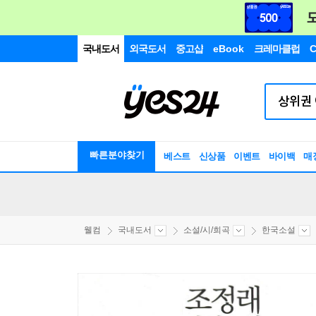
국내도서
외국도서
중고샵
eBook
크레마클럽
C
빠른분야찾기
베스트
신상품
이벤트
바이백
매
웰컴
국내도서
소설/시/희곡
한국소설