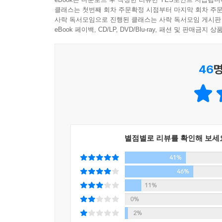
인가……. 그 물음 앞에서 자꾸만 커지는 것이 회의
건재한 모습을 보고 중국을 무대로 소설을 써봐야겠다
클래스는 첫번째 회차 주문확정 시점부터 마지막 회차 주문
어다닌 상사원들의 삶이란 결국 하잘것없는 퇴직금에
사락 독서모임으로 진행된 클래스는 사락 독서모임 게시판
0고개 넘기면서부터 얼음 덮인 비탈길에서 미끄러지
작가는 세계 경제의 중심이 되어 G2로 발돋움한 
eBook 페이백, CD/LP, DVD/Blu-ray, 패션 및 판매금
벌이는 숨막힐 듯한 경제전쟁을 흥미진진하게 그려낸다
---「우정의 비즈니스」 중에서
다종다양한 중국식 자본주의를 배경으로 펼쳐진다.
46
명
이와 더불어 급속한 개발이 빚어낸 공해 문제, 중
뒤로하고 대도시의 빈민으로 전락한 저소득 농민공
거대 비즈니스를 둘러싸고 경쟁하는 한국 대 일본,
흐르는 미묘한 감정까지를 적확하게 포착하고 있다
중국 전역을 답사하며 기본 구성을 다지고 본격적으
별점별로 리뷰를 확인해 보세
작품을 완성했고, 집필
41%
과 동시에 포털 사이트 네이버에 약 3개월 동안(3월
호흡했다. 작가 특유의 생생한 묘사, 박진감 넘치는 
46%
댓글을 기록했다.
11%
0%
작품 속 등장인물처럼 중국에 체류 중인 상사원
2%