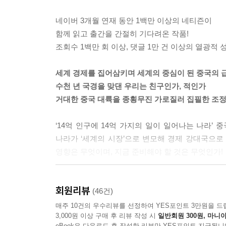
“옌링도 마오 주석이 신이라고 생각해?”
않은 리완싱은 자크 카방의 요구에 맞추어주지 않고
“나도 재형 씨가 그 문제 이상하게 생각하리라 짐작
네이버 3개월 연재 동안 1백만 이상의 네티즌이
건 정확한 말이 아니고 그분을 신으로 받들어도 좋지
함께 읽고 출간을 간절히 기다려온 작품!
듯 누구에겐가 빌고 싶을 때가 있잖아. 그런 때 떠
조회수 1백만 회 이상, 댓글 1만 건 이상의 열광적 
는 것처럼 찬찬히 말해 나갔다.
“왜 마오 주석이지? 예수는 중국과는 좀 거리가 멀
세계 경제를 집어삼키며 세계의 중심이 된 중국의 
이 많고 많잖아.”
수천 년 국경을 맞댄 우리는 친구인가, 적인가
“많지. 많지만 그 대상들은 너무 머나먼 세월 저쪽에
거대한 중국 대륙을 종횡무진 가로질러 집필한 조정
에 계시면서 큰 효험을 발휘하실 것 같고.”
“그분이 인간인 것을 뻔히 알면서도?”
‘14억 인구에 14억 가지의 일이 일어나는 나라’
송재형이 안타까운 표정을 지었다.
나라가 ‘세계의 시장’으로 변모해 경제 강대국으로
---「대학생들의 배짱」 중에서
영향은 무엇이며, 지금 준비해야 할 것은 무엇인가!
상사원의 삶이란 어쩌면 농부의 삶보다 더 허망한 
대한민국의 시대와 역사를 가로지르는 대하소설 
인가. 종이쪽에 그림을 그렸을 뿐인 돈이라는 허상
회원리뷰
작가가 신작 장편소설 『정글만리』와 함께 다시 
(46건)
주의―돈을 신으로 모신 이념이다. 그건 솔직담백
작가적 고민이 중국을 비롯한 세계 경제에 대한 통
매주 10건의 우수리뷰를 선정하여 YES포인트 3만원을 드
이 가지려고 총소리 나지 않게 벌이는 전쟁의 최전
3,000원 이상 구매 후 리뷰 작성 시
일반회원 300원, 마니아
구성되어 총 3,615매의 전 3권으로 완결되었다.
eBook은 다운로드 후 작성한 리뷰만 YES포인트 지급됩니