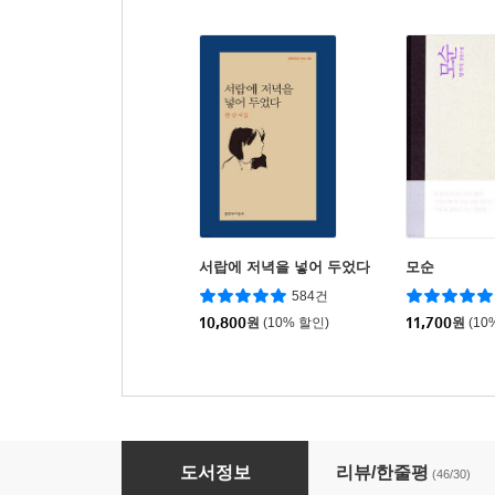
서랍에 저녁을 넣어 두었다
모순
584건
10,800
원
(10% 할인)
11,700
원
(10
정글만리 2
도서정보
리뷰/한줄평
(46/30)