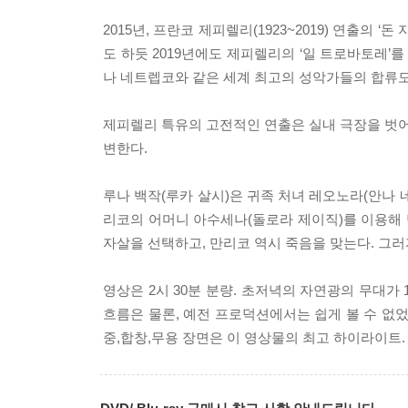
2015년, 프란코 제피렐리(1923~2019) 연출의 
도 하듯 2019년에도 제피렐리의 ‘일 트로바토레’를
나 네트렙코와 같은 세계 최고의 성악가들의 합류도
제피렐리 특유의 고전적인 연출은 실내 극장을 벗
변한다.
루나 백작(루카 살시)은 귀족 처녀 레오노라(안나
리코의 어머니 아수세나(돌로라 제이직)를 이용해
자살을 선택하고, 만리코 역시 죽음을 맞는다. 그
영상은 2시 30분 분량. 초저녁의 자연광의 무대
흐름은 물론, 예전 프로덕션에서는 쉽게 볼 수 없었
중,합창,무용 장면은 이 영상물의 최고 하이라이트. 해