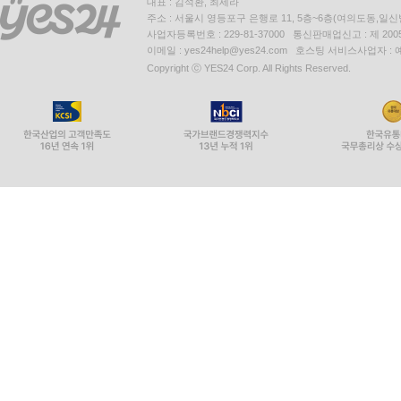
대표 : 김석환, 최세라
주소 : 서울시 영등포구 은행로 11, 5층~6층(여의도동,일신
사업자등록번호 : 229-81-37000 통신판매업신고 : 제 200
이메일 : yes24help@yes24.com 호스팅 서비스사업자 :
Copyright ⓒ YES24 Corp. All Rights Reserved.