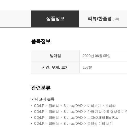
Luca Salsi 베르디: 오페라 '일 트로바토레' (Verdi: 
상품정보
리뷰/한줄평
(0/0)
품목정보
발매일
2020년 06월 05일
시간, 무게, 크기
157분
관련분류
카테고리 분류
CD/LP
클래식
Blu-ray/DVD
미리보기
오페라
CD/LP
클래식
Blu-ray/DVD
한글 자막 수록 영상물
CD/LP
클래식
Blu-ray/DVD
보컬/오페라 Blu-Ray
CD/LP
클래식
Blu-ray/DVD
동영상 미리 보기