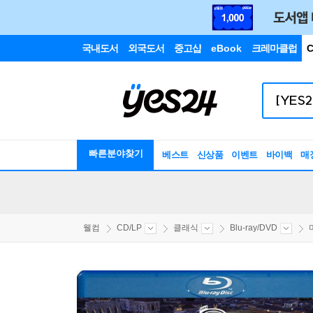
국내도서
외국도서
중고샵
eBook
크레마클럽
C
빠른분야찾기
베스트
신상품
이벤트
바이백
매
웰컴
CD/LP
클래식
Blu-ray/DVD