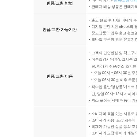
마이페이지 >
반품/교환 신청
반품/교환 방법
판매자 배송 상품은 판매자와
출고 완료 후 10일 이내의 
디지털 콘텐츠인 eBook의 
반품/교환 가능기간
중고상품의 경우 출고 완료일
모바일 쿠폰의 경우 유효기간(
고객의 단순변심 및 착오구
직수입양서/직수입일서중 일
단, 아래의 주문/취소 조건인
오늘 00시 ~ 06시 30분 
반품/교환 비용
오늘 06시 30분 이후 주문
직수입 음반/영상물/기프트 
단, 당일 00시~13시 사이
박스 포장은 택배 배송이 가
소비자의 책임 있는 사유로 
소비자의 사용, 포장 개봉에 
복제가 가능한 상품 등의 포장을 
소비자의 요청에 따라 개별