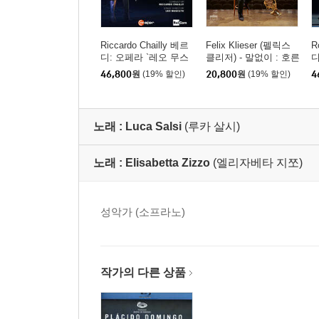
Riccardo Chailly 베르
Felix Klieser (펠릭스
R
디: 오페라 `레오 무스
클리저) - 말없이 : 호른
디
카토` (Verdi: Opera `La
으로 연주하는 이탈리
r
46,800
원
(19% 할인)
20,800
원
(19% 할인)
4
Forza Del Destino`)
아 아리아 (Senza Parol
e : Italian Arias for Hor
n by Puccini, Verdi, Ro
ssini and others)
노래 :
Luca Salsi
(루카 살시)
노래 :
Elisabetta Zizzo
(엘리자베타 지쪼)
성악가 (소프라노)
작가의 다른 상품