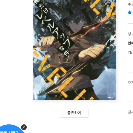
추
정
판
Y
추
결
공유하기