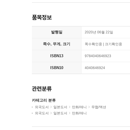
품목정보
발행일
2020년 06월 22일
쪽수, 무게, 크기
쪽수확인중 | 크기확인중
ISBN13
9784040646923
ISBN10
4040646924
관련분류
카테고리 분류
외국도서
일본도서
만화/애니
무협/액션
외국도서
일본도서
만화/애니