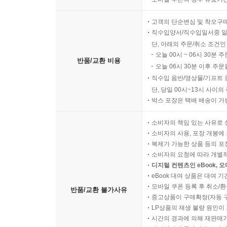
고객의 단순변심 및 착오구
직수입양서/직수입일서중 일
단, 아래의 주문/취소 조건인
오늘 00시 ~ 06시 30분 
반품/교환 비용
오늘 06시 30분 이후 주문
직수입 음반/영상물/기프트 
단, 당일 00시~13시 사이
박스 포장은 택배 배송이 가
소비자의 책임 있는 사유로 
소비자의 사용, 포장 개봉에 
복제가 가능한 상품 등의 포장을 
소비자의 요청에 따라 개별
디지털 컨텐츠인 eBook, 
eBook 대여 상품은 대여 기
모바일 쿠폰 등록 후 취소/환
반품/교환 불가사유
중고상품이 구매확정(자동 
LP상품의 재생 불량 원인이 기
시간의 경과에 의해 재판매가