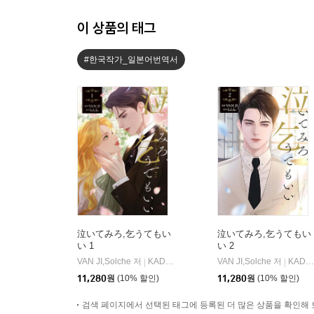
이 상품의 태그
#한국작가_일본어번역서
泣いてみろ,乞うてもい
泣いてみろ,乞うてもい
い 1
い 2
VAN JI,Solche 저
KADOKAWA
VAN JI,Solche 저
KADOKAWA
|
|
11,280
원
(10% 할인)
11,280
원
(10% 할인)
검색 페이지에서 선택된 태그에 등록된 더 많은 상품을 확인해 