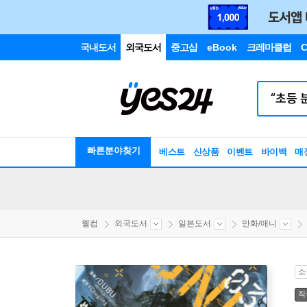
국내도서
외국도서
중고샵
eBook
크레마클럽
C
빠른분야찾기
베스트
신상품
이벤트
바이백
매
웰컴
외국도서
일본도서
만화/애니
소
직