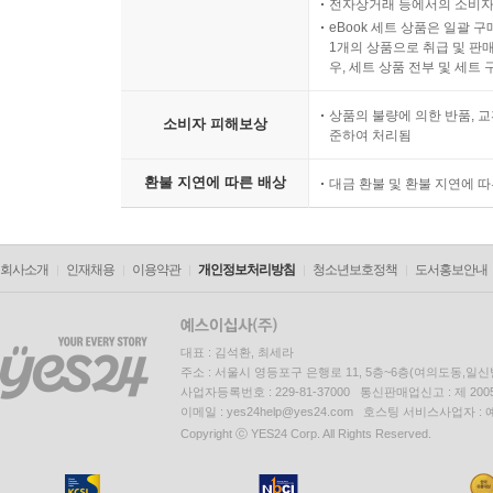
전자상거래 등에서의 소비자
eBook 세트 상품은 일괄 
1개의 상품으로 취급 및 판매
우, 세트 상품 전부 및 세트
상품의 불량에 의한 반품, 교
소비자 피해보상
준하여 처리됨
환불 지연에 따른 배상
대금 환불 및 환불 지연에 
회사소개
인재채용
이용약관
개인정보처리방침
청소년보호정책
도서홍보안내
대표 : 김석환, 최세라
주소 : 서울시 영등포구 은행로 11, 5층~6층(여의도동,일신
사업자등록번호 : 229-81-37000 통신판매업신고 : 제 200
이메일 : yes24help@yes24.com 호스팅 서비스사업자 :
Copyright ⓒ YES24 Corp. All Rights Reserved.