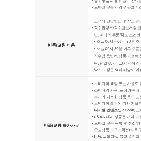
중고상품의 경우 출고 완료일
모바일 쿠폰의 경우 유효기간(
고객의 단순변심 및 착오구
직수입양서/직수입일서중 일
단, 아래의 주문/취소 조건인
오늘 00시 ~ 06시 30분 
반품/교환 비용
오늘 06시 30분 이후 주문
직수입 음반/영상물/기프트 
단, 당일 00시~13시 사이
박스 포장은 택배 배송이 가
소비자의 책임 있는 사유로 
소비자의 사용, 포장 개봉에 
복제가 가능한 상품 등의 포장을 
소비자의 요청에 따라 개별
디지털 컨텐츠인 eBook, 
eBook 대여 상품은 대여 기
모바일 쿠폰 등록 후 취소/환
반품/교환 불가사유
중고상품이 구매확정(자동 
LP상품의 재생 불량 원인이 기