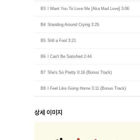
B3
I Want You To Love Me [Aka Mad Love] 3:06
B4
Standing Around Crying 3:25
B5
Still a Fool 3:21
B6
I Can't Be Satisfied 2:44
B7
She's So Pretty 0:16 (Bonus Track)
B8
I Feel Like Going Home 3:11 (Bonus Track)
상세 이미지