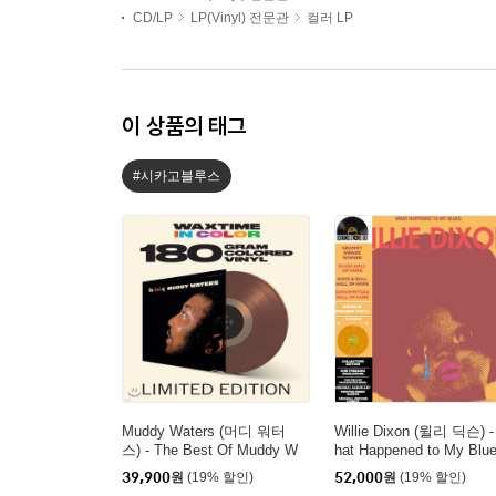
CD/LP
LP(Vinyl) 전문관
컬러 LP
이 상품의 태그
#시카고블루스
Muddy Waters (머디 워터
Willie Dixon (윌리 딕슨) 
스) - The Best Of Muddy W
hat Happened to My Blu
aters [브라운 컬러 LP]
[오렌지 컬러 LP]
39,900
원
(19% 할인)
52,000
원
(19% 할인)