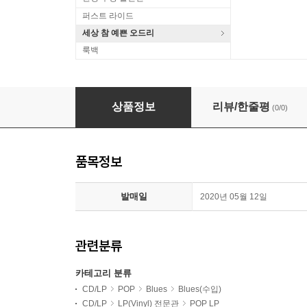
퍼스트 라이드
세상 참 예쁜 오드리
룩백
Muddy Waters (머디 워터스) - The Best Of M
상품정보
리뷰/한줄평
(0/0)
품목정보
발매일
2020년 05월 12일
관련분류
카테고리 분류
CD/LP
POP
Blues
Blues(수입)
CD/LP
LP(Vinyl) 전문관
POP LP