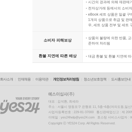
시간의 경과에 의해 재판매가
전자상거래 등에서의 소비자
eBook 세트 상품은 일괄 
1개의 상품으로 취급 및 판매
우, 세트 상품 전부 및 세트
상품의 불량에 의한 반품, 교
소비자 피해보상
준하여 처리됨
환불 지연에 따른 배상
대금 환불 및 환불 지연에 
회사소개
인재채용
이용약관
개인정보처리방침
청소년보호정책
도서홍보안내
대표 : 김석환, 최세라
주소 : 서울시 영등포구 은행로 11, 5층~6층(여의도동,일신
사업자등록번호 : 229-81-37000 통신판매업신고 : 제 200
이메일 : yes24help@yes24.com 호스팅 서비스사업자 :
Copyright ⓒ YES24 Corp. All Rights Reserved.