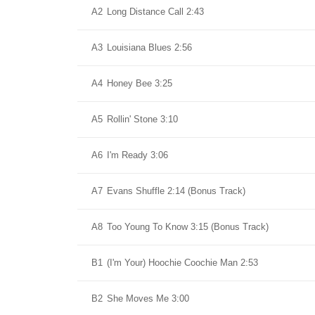
A2
Long Distance Call 2:43
A3
Louisiana Blues 2:56
A4
Honey Bee 3:25
A5
Rollin' Stone 3:10
A6
I'm Ready 3:06
A7
Evans Shuffle 2:14 (Bonus Track)
A8
Too Young To Know 3:15 (Bonus Track)
B1
(I'm Your) Hoochie Coochie Man 2:53
B2
She Moves Me 3:00