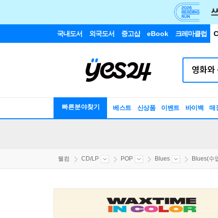
국내도서
외국도서
중고샵
eBook
크레마클럽
C
빠른분야찾기
베스트
신상품
이벤트
바이백
매
웰컴
CD/LP
POP
Blues
Blues(수