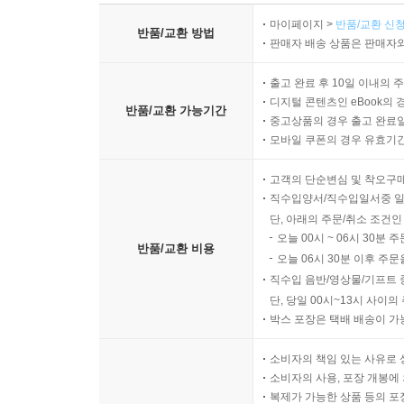
마이페이지 >
반품/교환 신청
반품/교환 방법
판매자 배송 상품은 판매자와
출고 완료 후 10일 이내의 
디지털 콘텐츠인 eBook의 
반품/교환 가능기간
중고상품의 경우 출고 완료일
모바일 쿠폰의 경우 유효기간(
고객의 단순변심 및 착오구
직수입양서/직수입일서중 일
단, 아래의 주문/취소 조건인
오늘 00시 ~ 06시 30분 
반품/교환 비용
오늘 06시 30분 이후 주문
직수입 음반/영상물/기프트 
단, 당일 00시~13시 사이
박스 포장은 택배 배송이 가
소비자의 책임 있는 사유로 
소비자의 사용, 포장 개봉에 
복제가 가능한 상품 등의 포장을 