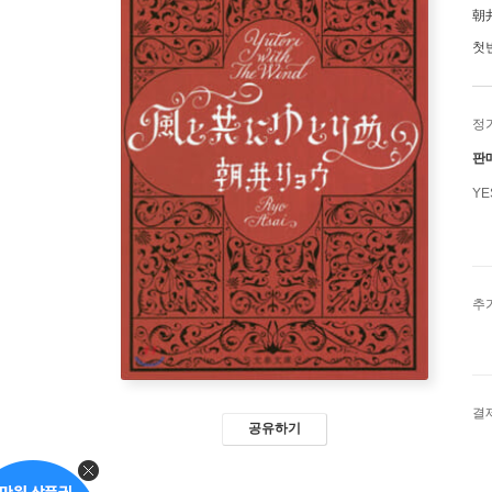
朝
첫
정
판
Y
추
결
공유하기