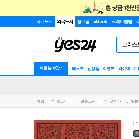
국내도서
외국도서
중고샵
eBook
크레마클럽
C
빠른분야찾기
베스트
신상품
이벤트
바이백
매
웰컴
외국도서
일본도서
문학
일본
소
직