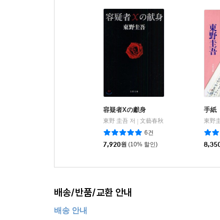
容疑者Xの獻身
手紙
東野 圭吾 저
文藝春秋
東野圭
|
6건
7,920
원
(10% 할인)
8,35
배송/반품/교환 안내
배송 안내