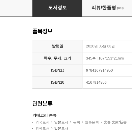
風と共にゆとりぬ
도서정보
리뷰/한줄평
(0/0)
품목정보
발행일
2020년 05월 08일
쪽수, 무게, 크기
345쪽 | 107*153*21mm
ISBN13
9784167914950
ISBN10
4167914956
관련분류
카테고리 분류
외국도서
일본도서
문학
일본문학
文春 文庫/新書
외국도서
일본도서