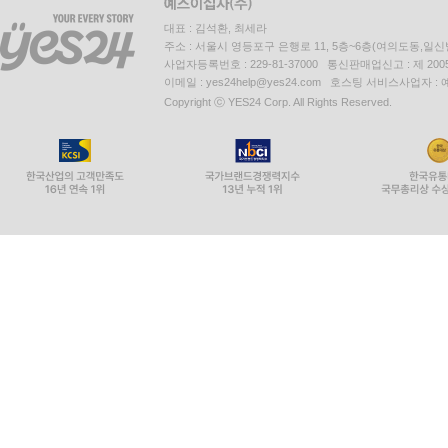
대표 : 김석환, 최세라
주소 : 서울시 영등포구 은행로 11, 5층~6층(여의도동,일신
사업자등록번호 : 229-81-37000 통신판매업신고 : 제 200
이메일 : yes24help@yes24.com 호스팅 서비스사업자 :
Copyright ⓒ YES24 Corp. All Rights Reserved.