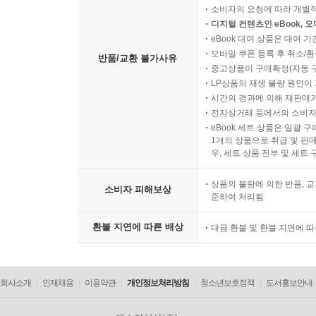
소비자의 요청에 따라 개별
디지털 컨텐츠인 eBook, 
eBook 대여 상품은 대여 기
모바일 쿠폰 등록 후 취소/환
반품/교환 불가사유
중고상품이 구매확정(자동 
LP상품의 재생 불량 원인이 기
시간의 경과에 의해 재판매가
전자상거래 등에서의 소비자
eBook 세트 상품은 일괄 
1개의 상품으로 취급 및 판매
우, 세트 상품 전부 및 세트
상품의 불량에 의한 반품, 교
소비자 피해보상
준하여 처리됨
환불 지연에 따른 배상
대금 환불 및 환불 지연에 
회사소개
인재채용
이용약관
개인정보처리방침
청소년보호정책
도서홍보안내