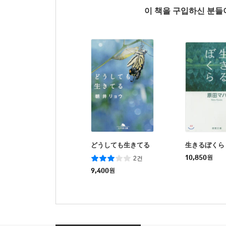
이 책을 구입하신 분
どうしても生きてる
生きるぼくら
10,850
원
2건
9,400
원