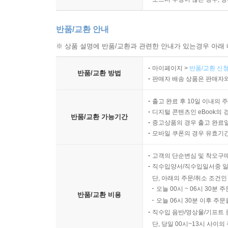
반품/교환 안내
※ 상품 설명에 반품/교환과 관련한 안내가 있는경우 아래 
마이페이지 >
반품/교환 신청
반품/교환 방법
판매자 배송 상품은 판매자와
출고 완료 후 10일 이내의 
디지털 콘텐츠인 eBook의 
반품/교환 가능기간
중고상품의 경우 출고 완료일
모바일 쿠폰의 경우 유효기간(
고객의 단순변심 및 착오구
직수입양서/직수입일서중 일
단, 아래의 주문/취소 조건인
오늘 00시 ~ 06시 30분 
반품/교환 비용
오늘 06시 30분 이후 주문
직수입 음반/영상물/기프트 
단, 당일 00시~13시 사이