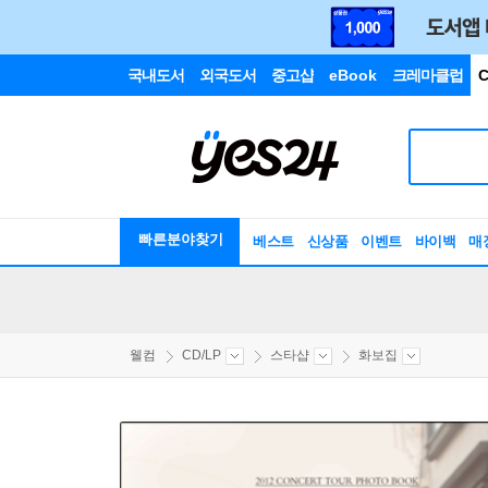
국내도서
외국도서
중고샵
eBook
크레마클럽
C
빠른분야찾기
베스트
신상품
이벤트
바이백
매
웰컴
CD/LP
스타샵
화보집