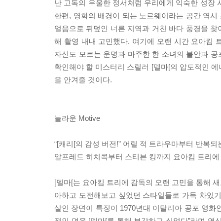
난 고독의 우울한 정서처럼 우리에게 익숙한 성장 
한편, 영화의 배경이 되는 노르웨이라는 공간 역시
얼음으로 뒤덮인 너른 지역과 거친 바다 풍경을 찾
해 촬영 내내 고민했다. 여기에 오랜 시간 요아
자신도 모르는 운명과 마주한 한 소녀의 불안과 공
확인해야 할 미스터리 스릴러 [델마[의 압도적인
을 안겨줄 것이다.
놀라운 Motive
“[캐리[의 감성 버전!” 어릴 적 트라우마부터 반복되
알프레드 히치콕부터 스티븐 킹까지 요아킴 트리에 
[델마[는 요아킴 트리에 감독의 오랜 고민을 통해 
아하고 도전해보고 싶었던 스타일들로 가득 차있기
살인 장면이 특징이 1970년대 이탈리아 공포 영화인
적인 면을 [델마[를 통해 부각하고 싶었다”라며 영