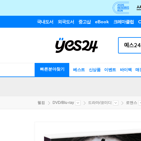
국내도서
외국도서
중고샵
eBook
크레마클럽
C
빠른분야찾기
베스트
신상품
이벤트
바이백
매
웰컴
DVD/Blu-ray
드라마/코미디
로맨스