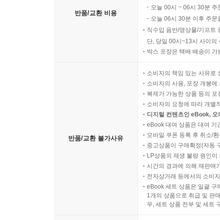
오늘 00시 ~ 06시 30분 
반품/교환 비용
오늘 06시 30분 이후 주문
직수입 음반/영상물/기프트 
단, 당일 00시~13시 사이
박스 포장은 택배 배송이 가
소비자의 책임 있는 사유로 
소비자의 사용, 포장 개봉에 
복제가 가능한 상품 등의 포장을 
소비자의 요청에 따라 개별
디지털 컨텐츠인 eBook, 
eBook 대여 상품은 대여 기
모바일 쿠폰 등록 후 취소/환
반품/교환 불가사유
중고상품이 구매확정(자동 
LP상품의 재생 불량 원인이 기
시간의 경과에 의해 재판매가
전자상거래 등에서의 소비자
eBook 세트 상품은 일괄 
1개의 상품으로 취급 및 판매
우, 세트 상품 전부 및 세트