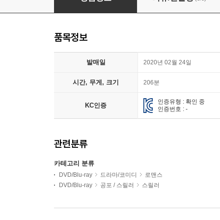
품목정보
발매일
2020년 02월 24일
시간, 무게, 크기
206분
인증유형 : 확인 중
KC인증
인증번호 : -
관련분류
카테고리 분류
DVD/Blu-ray
드라마/코미디
로맨스
DVD/Blu-ray
공포 / 스릴러
스릴러