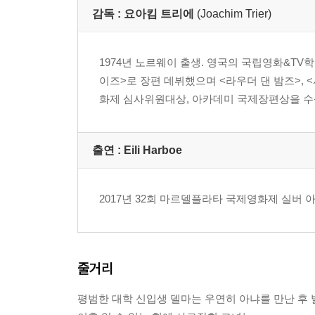
감독 :
요아킴 트리에
(Joachim Trier)
1974년 노르웨이 출생. 영국의 국립영화&TV
이즈>로 장편 데뷔했으며 <라우더 댄 밤즈>, 
화제 심사위원대상, 아카데미 국제장편상을 수
출연 :
Eili Harboe
2017년 32회 마르델플라타 국제영화제 실버
줄거리
평범한 대학 신입생 델마는 우연히 아냐를 만난 후