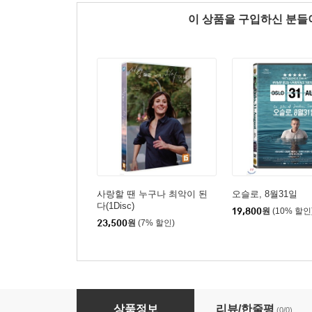
이 상품을 구입하신 분
사랑할 땐 누구나 최악이 된
오슬로, 8월31일
다(1Disc)
19,800
원
(10% 할인
23,500
원
(7% 할인)
델마 (1Disc)
상품정보
리뷰/한줄평
(0/0)