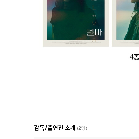
감독/출연진 소개
(2명)