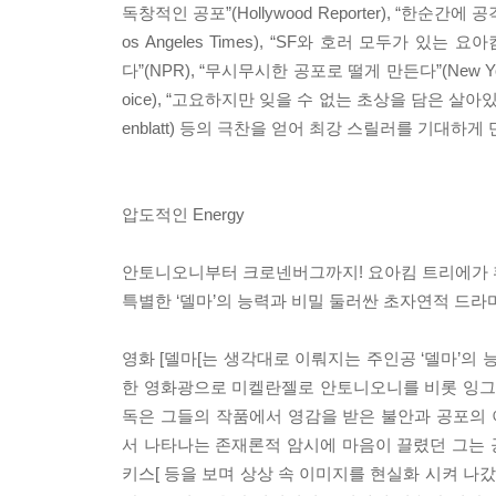
독창적인 공포”(Hollywood Reporter), “한순간
os Angeles Times), “SF와 호러 모두가 있는
다”(NPR), “무시무시한 공포로 떨게 만든다”(New Yo
oice), “고요하지만 잊을 수 없는 초상을 담은 살아있는 
enblatt) 등의 극찬을 얻어 최강 스릴러를 기대하게 
압도적인 Energy
안토니오니부터 크로넨버그까지! 요아킴 트리에가 
특별한 ‘델마’의 능력과 비밀 둘러싼 초자연적 드라
영화 [델마[는 생각대로 이뤄지는 주인공 ‘델마’
한 영화광으로 미켈란젤로 안토니오니를 비롯 잉그리
독은 그들의 작품에서 영감을 받은 불안과 공포의
서 나타나는 존재론적 암시에 마음이 끌렸던 그는 공
키스[ 등을 보며 상상 속 이미지를 현실화 시켜 나갔다