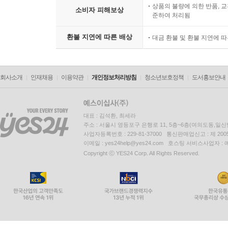
상품의 불량에 의한 반품, 교
소비자 피해보상
준하여 처리됨
환불 지연에 따른 배상
대금 환불 및 환불 지연에 
회사소개
인재채용
이용약관
개인정보처리방침
청소년보호정책
도서홍보안내
대표 : 김석환, 최세라
주소 : 서울시 영등포구 은행로 11, 5층~6층(여의도동,일신
사업자등록번호 : 229-81-37000 통신판매업신고 : 제 200
이메일 : yes24help@yes24.com 호스팅 서비스사업자 :
Copyright ⓒ YES24 Corp. All Rights Reserved.