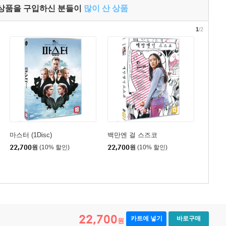
 상품을 구입하신 분들이
많이 산 상품
1
/2
마스터 (1Disc)
백만엔 걸 스즈코
22,700
원
(10% 할인)
22,700
원
(10% 할인)
22,700
카트에 넣기
바로구매
원