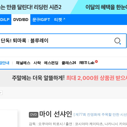
D/LP
DVD/BD
문구
/GIFT
티켓
독서유형검사
RBTI Lab
장안내
채널예스
사락
예스펀딩
클래스24
독서유형검사
주말에는 더욱 알뜰하게!
최대 2,000원 상품권 받으
마이 선샤인
[ 제77회 칸영화제 주목할 만한 시선
DVD
감독 : 오쿠야마 히로시 / 출연 : 코시야마 케이타츠, 나카니시 키