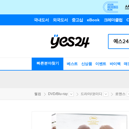
국내도서
외국도서
중고샵
eBook
크레마클럽
C
빠른분야찾기
베스트
신상품
이벤트
바이백
매
웰컴
DVD/Blu-ray
드라마/코미디
로맨스