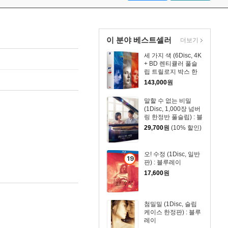
이 분야 베스트셀러
더보기
세 가지 색 (6Disc, 4K
+ BD 렌티큘러 풀슬
립 트릴로지 박스 한
정판) : 블루레이
143,000
원
말할 수 없는 비밀
(1Disc, 1,000장 넘버
링 한정반 풀슬립) : 블
루레이
29,700
원
(10% 할인)
오! 수정 (1Disc, 일반
19
판) : 블루레이
세
17,600
원
이
상
상
첨밀밀 (1Disc, 슬립
품
케이스 한정판) : 블루
레이