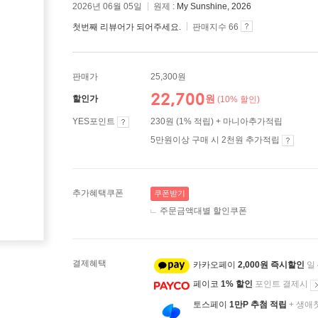
2026년 06월 05일
원제 :
My Sunshine, 2026
첫번째 리뷰어가 되어주세요.
판매지수 66
판매가
25,300원
22,700
원
할인가
(10% 할인)
YES포인트
230원 (1% 적립) + 마니아추가적립
5만원이상 구매 시 2천원 추가적립
추가혜택쿠폰
쿠폰받기
주문금액대별 할인쿠폰
결제혜택
카카오페이
2,000원 즉시할인
일
페이코
1% 할인
포인트 결제시
토스페이
1만P 추첨 적립
+ 생애