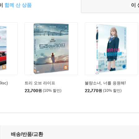
들이
함께 산 상품
이
sc)
트리 오브 라이프
불량소녀, 너를 응원해!
22,700
원
(10% 할인)
22,770
원
(10% 할인)
배송/반품/교환