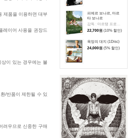
피에르 보나르, 마르
전용 제품을 이용하면 대부
타 보나르
감독 : 마르탱 프로보스트 출연 : 세실 드 프랑스, 빈센트 맥케인, 스테이시 마틴, 아누크 그랑베르
 플레이어 사용을 권장드
22,700
원
(10% 할인)
욕망의 대지 (1Disc)
24,000
원
(5% 할인)
이상이 있는 경우에는 불
교환/반품이 제한될 수 있
 어려우므로 신중한 구매