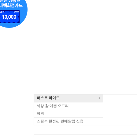
퍼스트 라이드
세상 참 예쁜 오드리
룩백
스틸북 한정판 판매알림 신청