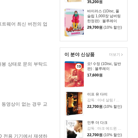
35,200
원
바이러스 (1Disc, 풀
슬립 1,000장 넘버링
한정판) : 블루레이
프트웨어 최신 버전의 업
29,700
원
(10% 할인)
이 분야 신상품
더보기
개봉 상태로 문의 부탁드
오! 수정 (1Disc, 일반
19
판) : 블루레이
세
17,600
원
이
상
상
이프 유 다이
품
감독 : 이네 살림 / 출연 : 조나단 자카이, 골시프테 파라하니
, 동영상이 없는 경우 교
22,700
원
(10% 할인)
인투 더 다크
감독 : 마크 에드윈 로빈슨 / 출연 : 미샤 바튼, 라이언 이골드
22,700
원
(10% 할인)
D 전용 기기에서 재생하