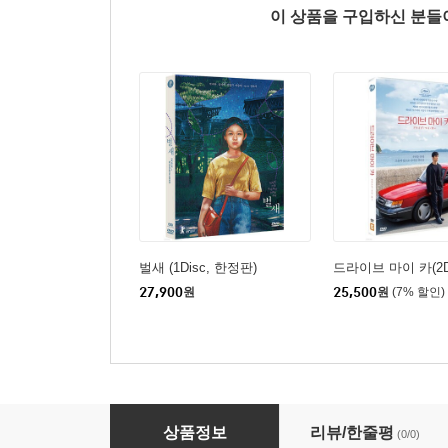
이 상품을 구입하신 분
벌새 (1Disc, 한정판)
드라이브 마이 카(2Di
27,900
원
25,500
원
(7% 할인)
마이 선샤인
상품정보
리뷰/한줄평
(0/0)