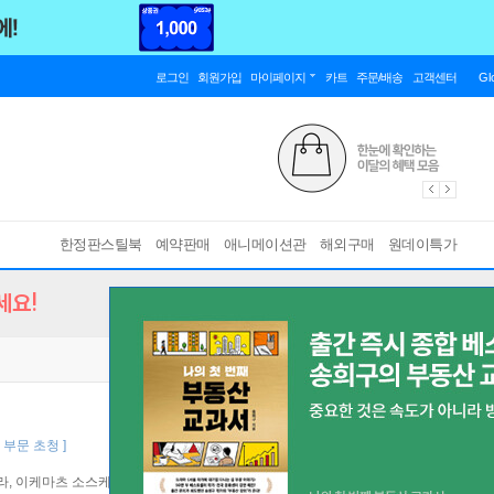
로그인
회원가입
마이페이지
카트
주문/배송
고객센터
Gl
한정판스틸북
예약판매
애니메이션관
해외구매
원데이특가
세요!
 부문 초청 ]
아라, 이케마츠 소스케, 와카바 류야, 야마다 마호
미디어포유