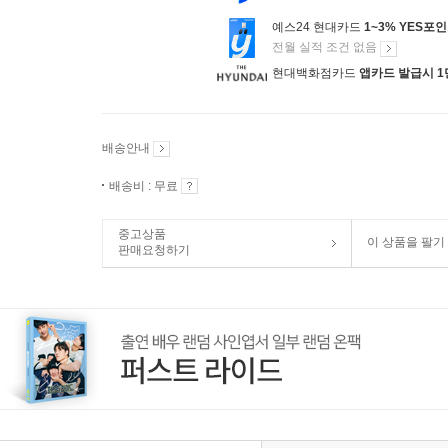
예스24 현대카드
1~3% YES포
전월 실적 조건 없음
현대백화점카드
앱카드 발급시 1
배송안내
배송비 : 무료
중고상품
이 상품을 팔기
판매요청하기