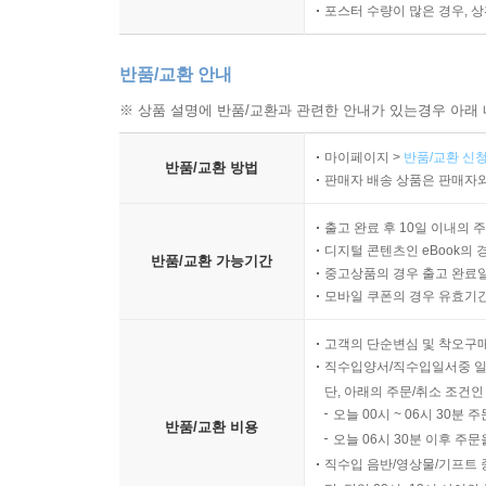
포스터 수량이 많은 경우, 
반품/교환 안내
※ 상품 설명에 반품/교환과 관련한 안내가 있는경우 아래 
마이페이지 >
반품/교환 신청
반품/교환 방법
판매자 배송 상품은 판매자와
출고 완료 후 10일 이내의 
디지털 콘텐츠인 eBook의 
반품/교환 가능기간
중고상품의 경우 출고 완료일
모바일 쿠폰의 경우 유효기간(
고객의 단순변심 및 착오구
직수입양서/직수입일서중 일
단, 아래의 주문/취소 조건인
오늘 00시 ~ 06시 30분 
반품/교환 비용
오늘 06시 30분 이후 주문
직수입 음반/영상물/기프트 