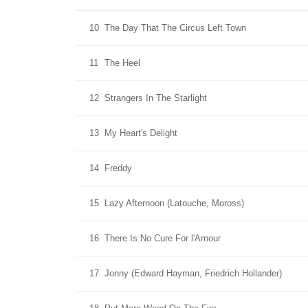
10
The Day That The Circus Left Town
11
The Heel
12
Strangers In The Starlight
13
My Heart's Delight
14
Freddy
15
Lazy Afternoon (Latouche, Moross)
16
There Is No Cure For l'Amour
17
Jonny (Edward Hayman, Friedrich Hollander)