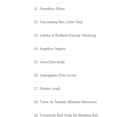
11
Friendless Blues
12
Fascinating Man (John Tore)
13
Lullaby of Birdland (George Shearing)
14
Angelitos Negros
15
Uska Dara (trad)
16
Salangadou (Tom Scott)
17
Sholem (trad)
18
Tierra Va Temblar (Mariano Merceron)
19
Somebody Bad Stole De Wedding Bell