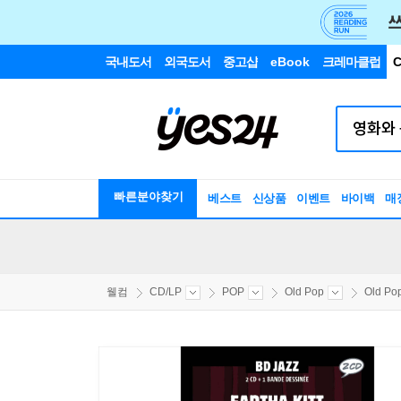
국내도서
외국도서
중고샵
eBook
크레마클럽
C
빠른분야찾기
베스트
신상품
이벤트
바이백
매
웰컴
CD/LP
POP
Old Pop
Old P