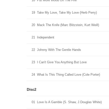
18
Put More Wood On The Fire
19
Take My Love, Take My Love (Herb Perry)
20
Mack The Knife (Marc Blitzstein, Kurt Weill)
21
Independent
22
Johnny With The Gentle Hands
23
I Can't Give You Anything But Love
24
What Is This Thing Called Love (Cole Porter)
Disc2
01
Love Is A Gamble (S. Shaw, J.Douglas White)