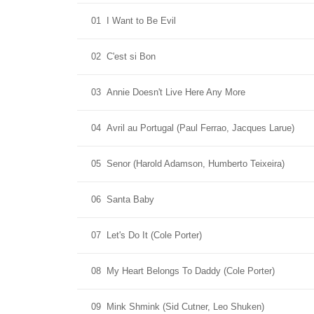
01
I Want to Be Evil
02
C'est si Bon
03
Annie Doesn't Live Here Any More
04
Avril au Portugal (Paul Ferrao, Jacques Larue)
05
Senor (Harold Adamson, Humberto Teixeira)
06
Santa Baby
07
Let's Do It (Cole Porter)
08
My Heart Belongs To Daddy (Cole Porter)
09
Mink Shmink (Sid Cutner, Leo Shuken)