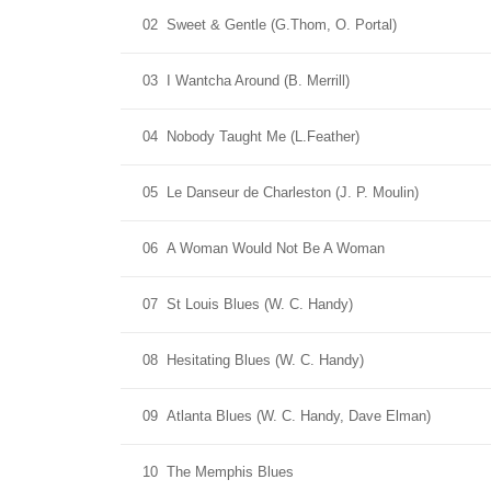
02
Sweet & Gentle (G.Thom, O. Portal)
03
I Wantcha Around (B. Merrill)
04
Nobody Taught Me (L.Feather)
05
Le Danseur de Charleston (J. P. Moulin)
06
A Woman Would Not Be A Woman
07
St Louis Blues (W. C. Handy)
08
Hesitating Blues (W. C. Handy)
09
Atlanta Blues (W. C. Handy, Dave Elman)
10
The Memphis Blues