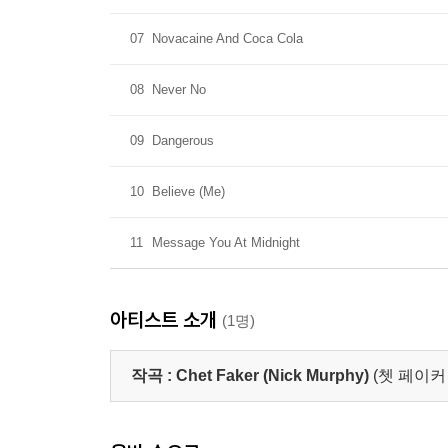
07
Novacaine And Coca Cola
08
Never No
09
Dangerous
10
Believe (Me)
11
Message You At Midnight
아티스트 소개
(1명)
작곡 :
Chet Faker (Nick Murphy)
(쳇 페이커 (