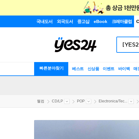
국내도서
외국도서
중고샵
eBook
크레마클럽
C
빠른분야찾기
베스트
신상품
이벤트
바이백
매
웰컴
CD/LP
POP
Electronica/Tec...