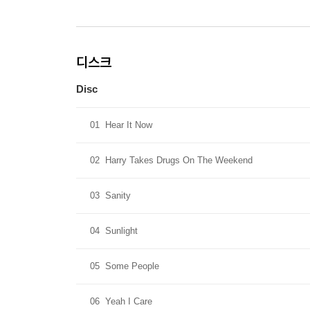
디스크
Disc
01
Hear It Now
02
Harry Takes Drugs On The Weekend
03
Sanity
04
Sunlight
05
Some People
06
Yeah I Care