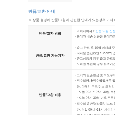
반품/교환 안내
※ 상품 설명에 반품/교환과 관련한 안내가 있는경우 아래 
마이페이지 >
반품/교환 신청
반품/교환 방법
판매자 배송 상품은 판매자와
출고 완료 후 10일 이내의 
디지털 콘텐츠인 eBook의 
반품/교환 가능기간
중고상품의 경우 출고 완료일
모바일 쿠폰의 경우 유효기간(
고객의 단순변심 및 착오구
직수입양서/직수입일서중 일
단, 아래의 주문/취소 조건인
오늘 00시 ~ 06시 30분 
반품/교환 비용
오늘 06시 30분 이후 주문
직수입 음반/영상물/기프트 
단, 당일 00시~13시 사이