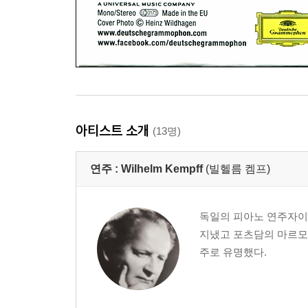
아티스트 소개
(13명)
연주 :
Wilhelm Kempff
(빌헬름 켐프)
독일의 피아노 연주자이
지냈고 포츠담의 마르모
주로 유명했다.