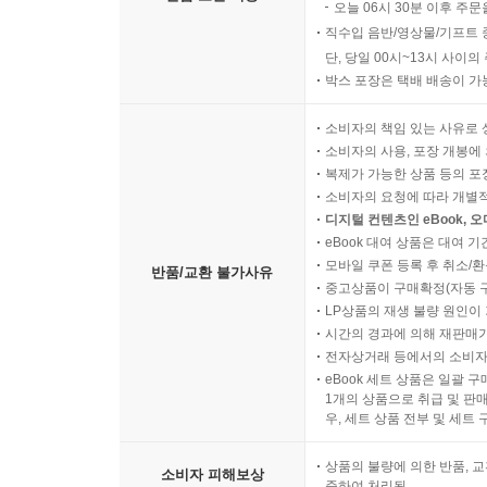
오늘 06시 30분 이후 주문
직수입 음반/영상물/기프트 
단, 당일 00시~13시 사이
박스 포장은 택배 배송이 가
소비자의 책임 있는 사유로 
소비자의 사용, 포장 개봉에 
복제가 가능한 상품 등의 포장을 
소비자의 요청에 따라 개별
디지털 컨텐츠인 eBook, 
eBook 대여 상품은 대여 기
모바일 쿠폰 등록 후 취소/환
반품/교환 불가사유
중고상품이 구매확정(자동 
LP상품의 재생 불량 원인이 기
시간의 경과에 의해 재판매가
전자상거래 등에서의 소비자
eBook 세트 상품은 일괄 
1개의 상품으로 취급 및 판매
우, 세트 상품 전부 및 세트
상품의 불량에 의한 반품, 교
소비자 피해보상
준하여 처리됨