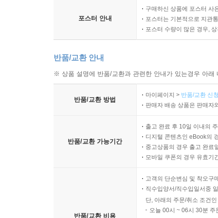
구매하신 상품에 포스터 사은
포스터 안내
포스터는 기본적으로 지관통에
포스터 수량이 많은 경우, 
반품/교환 안내
※ 상품 설명에 반품/교환과 관련한 안내가 있는경우 아래 
마이페이지 >
반품/교환 신청
반품/교환 방법
판매자 배송 상품은 판매자와
출고 완료 후 10일 이내의 
디지털 콘텐츠인 eBook의 
반품/교환 가능기간
중고상품의 경우 출고 완료일
모바일 쿠폰의 경우 유효기간(
고객의 단순변심 및 착오구
직수입양서/직수입일서중 일
단, 아래의 주문/취소 조건인
오늘 00시 ~ 06시 30분 
반품/교환 비용