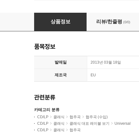
Wilhelm Kempff 빌헬름 켐프 DG 스튜디오 협주곡 
상품정보
리뷰/한줄평
(0/0)
품목정보
발매일
2013년 03월 18일
제조국
EU
관련분류
카테고리 분류
CD/LP
클래식
협주곡
협주곡 (수입)
CD/LP
클래식
클래식 대표 레이블 보기
Universal
CD/LP
클래식
협주곡