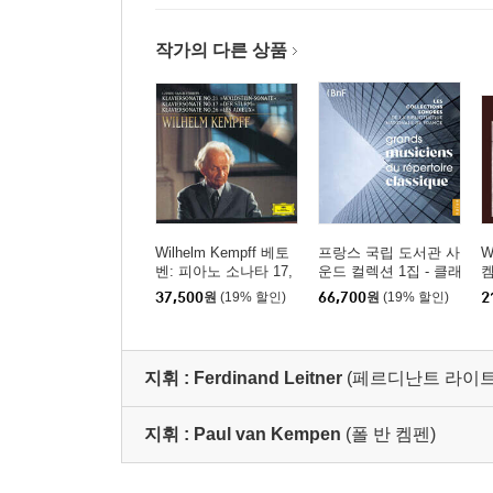
작가의 다른 상품
Wilhelm Kempff 베토
프랑스 국립 도서관 사
W
벤: 피아노 소나타 17,
운드 컬렉션 1집 - 클래
21, 26번 (Beethoven:
식의 위대한 연주가들
틀
37,500
원
(19% 할인)
66,700
원
(19% 할인)
2
Piano Sonata No.17, 2
(Grands Musiciens Du
R
1, 26)
Raper-Toire Classique)
4
지휘 :
Ferdinand Leitner
(페르디난트 라이트
지휘 :
Paul van Kempen
(폴 반 켐펜)