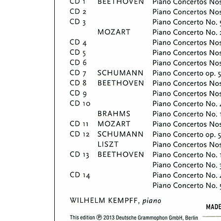
CD 14 BEETHOVEN: 1-3 Concerto No.4; Orchester d
No. 5 Kempff/BP/Raabe (recorded Berlin, Polydor S