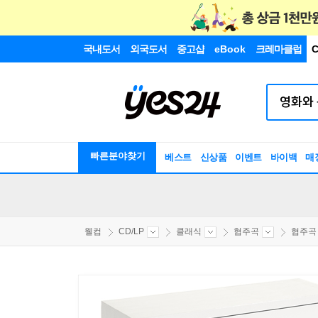
국내도서
외국도서
중고샵
eBook
크레마클럽
C
빠른분야찾기
베스트
신상품
이벤트
바이백
매
웰컴
CD/LP
클래식
협주곡
협주곡 