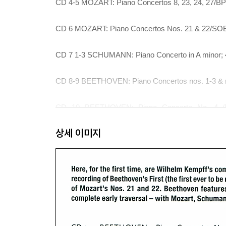
CD 4-5 MOZART: Piano Concertos 8, 23, 24, 27/BP
CD 6 MOZART: Piano Concertos Nos. 21 & 22/SOB
CD 7 1-3 SCHUMANN: Piano Concerto in A minor; 
CD 8-9 BEETHOVEN: Piano Concertos nos. 1-3 & n
CD 10 BEETHOVEN: Piano Concerto No. 4 /BP
Dresden/Konwitschny (1957)
상세 이미지
CD 11 MOZART: Piano Concertos Nos. 9 & 15 /Mun
CD 12 1-3 SCHUMANN: Piano Concerto in A minor 
Decca (1954)
CD 13 BEETHOVEN: 1-3 Concerto No. 1 Kempff/Kapel
Kempff/Dresdner Philharmonie/van Kempen (June 19