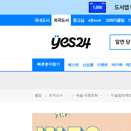
국내도서
외국도서
중고샵
eBook
크레마클럽
C
빠른분야찾기
베스트
신상품
이벤트
바이백
매
웰컴
외국도서
예술 대중문화
미술일반/화