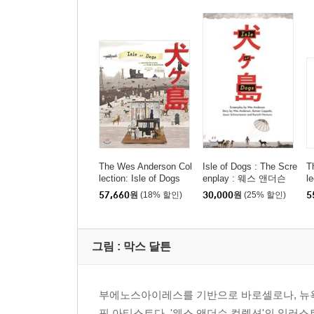
The Wes Anderson Col
Isle of Dogs : The Scre
T
lection: Isle of Dogs
enplay : 웨스 앤더슨
l
감독 '아일 오브 독스'
a
57,660
원
(18% 할인)
30,000
원
(25% 할인)
5
대본집
그림 :
막스 달튼
부에노스아이레스를 기반으로 바로셀로나, 뉴욕,
픽 아티스트다. '웨스 앤더슨 컬렉션'의 일러스