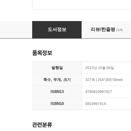
The Wes Anderson Collection
도서정보
리뷰/한줄평
(1/4)
품목정보
발행일
2013년 10월 08일
쪽수, 무게, 크기
327쪽 | 254*305*30mm
ISBN13
9780810997417
ISBN10
081099741X
관련분류