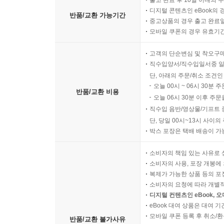
출고 완료 후 10일 이내의 
디지털 콘텐츠인 eBook의 
반품/교환 가능기간
중고상품의 경우 출고 완료일
모바일 쿠폰의 경우 유효기간(
고객의 단순변심 및 착오구
직수입양서/직수입일서중 일
단, 아래의 주문/취소 조건인
오늘 00시 ~ 06시 30분 
반품/교환 비용
오늘 06시 30분 이후 주문
직수입 음반/영상물/기프트 
단, 당일 00시~13시 사이
박스 포장은 택배 배송이 가
소비자의 책임 있는 사유로 
소비자의 사용, 포장 개봉에 
복제가 가능한 상품 등의 포장을 
소비자의 요청에 따라 개별
디지털 컨텐츠인 eBook, 
eBook 대여 상품은 대여 기
모바일 쿠폰 등록 후 취소/환
반품/교환 불가사유