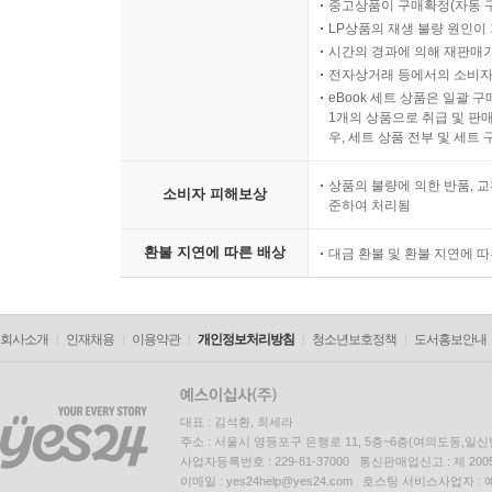
중고상품이 구매확정(자동 
LP상품의 재생 불량 원인이 기
시간의 경과에 의해 재판매가
전자상거래 등에서의 소비자
eBook 세트 상품은 일괄 
1개의 상품으로 취급 및 판매
우, 세트 상품 전부 및 세트
상품의 불량에 의한 반품, 교
소비자 피해보상
준하여 처리됨
환불 지연에 따른 배상
대금 환불 및 환불 지연에 
회사소개
인재채용
이용약관
개인정보처리방침
청소년보호정책
도서홍보안내
대표 : 김석환, 최세라
주소 : 서울시 영등포구 은행로 11, 5층~6층(여의도동,일신
사업자등록번호 : 229-81-37000 통신판매업신고 : 제 200
이메일 : yes24help@yes24.com 호스팅 서비스사업자 :