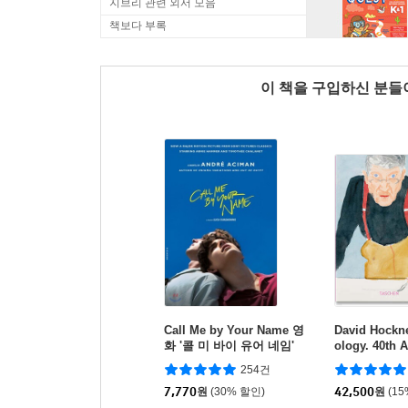
지브리 관련 외서 모음
책보다 부록
이 책을 구입하신 분
Call Me by Your Name 영
David Hockne
화 '콜 미 바이 유어 네임'
ology. 40th 
원작 소설
Edition 데
254건
타셴 창간 4
7,770
원
(30% 할인)
42,500
원
(1