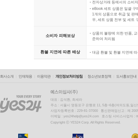
전자상거래 등에서의 소비자
eBook 세트 상품은 일괄 
1개의 상품으로 취급 및 판매
우, 세트 상품 전부 및 세트
상품의 불량에 의한 반품, 교
소비자 피해보상
준하여 처리됨
환불 지연에 따른 배상
대금 환불 및 환불 지연에 
회사소개
인재채용
이용약관
개인정보처리방침
청소년보호정책
도서홍보안내
대표 : 김석환, 최세라
주소 : 서울시 영등포구 은행로 11, 5층~6층(여의도동,일신
사업자등록번호 : 229-81-37000 통신판매업신고 : 제 200
이메일 : yes24help@yes24.com 호스팅 서비스사업자 :
Copyright ⓒ YES24 Corp. All Rights Reserved.