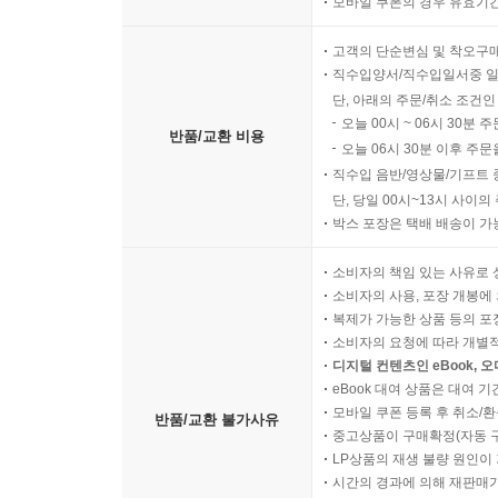
모바일 쿠폰의 경우 유효기간(
고객의 단순변심 및 착오구
직수입양서/직수입일서중 일
단, 아래의 주문/취소 조건인
오늘 00시 ~ 06시 30분 
반품/교환 비용
오늘 06시 30분 이후 주문
직수입 음반/영상물/기프트 
단, 당일 00시~13시 사이
박스 포장은 택배 배송이 가
소비자의 책임 있는 사유로 
소비자의 사용, 포장 개봉에 
복제가 가능한 상품 등의 포장을 
소비자의 요청에 따라 개별
디지털 컨텐츠인 eBook, 
eBook 대여 상품은 대여 기
모바일 쿠폰 등록 후 취소/환
반품/교환 불가사유
중고상품이 구매확정(자동 
LP상품의 재생 불량 원인이 기
시간의 경과에 의해 재판매가