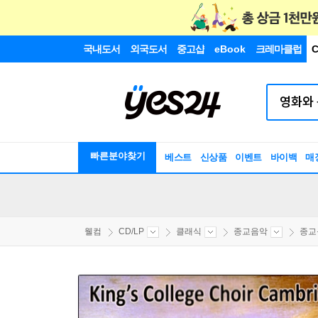
국내도서
외국도서
중고샵
eBook
크레마클럽
C
빠른분야찾기
베스트
신상품
이벤트
바이백
매
웰컴
CD/LP
클래식
종교음악
종교