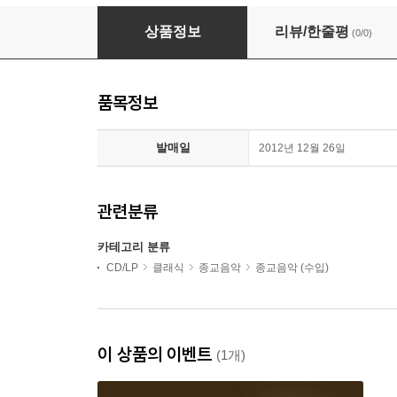
하이든 : 넬슨 미사 외
상품정보
리뷰/한줄평
(0/0)
품목정보
발매일
2012년 12월 26일
관련분류
카테고리 분류
CD/LP
클래식
종교음악
종교음악 (수입)
이 상품의 이벤트
(1개)