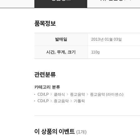
품목정보
발매일
2013년 01월 03일
시간, 무게, 크기
110g
관련분류
카테고리 분류
CD/LP
클래식
종교음악
종교음악 (라이센스)
CD/LP
종교음악
가톨릭
이 상품의 이벤트
(1개)