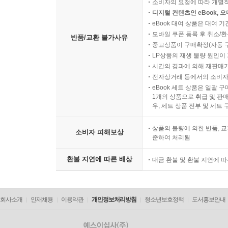
소비자의 요청에 따라 개별
디지털 컨텐츠인 eBook, 
eBook 대여 상품은 대여 기
모바일 쿠폰 등록 후 취소/환
반품/교환 불가사유
중고상품이 구매확정(자동 
LP상품의 재생 불량 원인이 기
시간의 경과에 의해 재판매가
전자상거래 등에서의 소비자
eBook 세트 상품은 일괄 
1개의 상품으로 취급 및 판매
우, 세트 상품 전부 및 세트
상품의 불량에 의한 반품, 교
소비자 피해보상
준하여 처리됨
환불 지연에 따른 배상
대금 환불 및 환불 지연에 
회사소개
인재채용
이용약관
개인정보처리방침
청소년보호정책
도서홍보안내