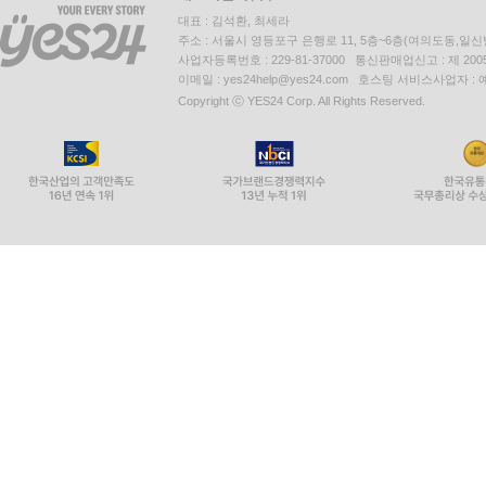
대표 : 김석환, 최세라
주소 : 서울시 영등포구 은행로 11, 5층~6층(여의도동,일신
사업자등록번호 : 229-81-37000 통신판매업신고 : 제 200
이메일 : yes24help@yes24.com 호스팅 서비스사업자 :
Copyright ⓒ YES24 Corp. All Rights Reserved.