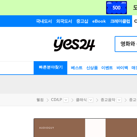
국내도서
외국도서
중고샵
eBook
크레마클럽
C
빠른분야찾기
베스트
신상품
이벤트
바이백
매
웰컴
CD/LP
클래식
종교음악
종교음