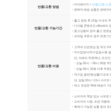
마이페이지 >
반품/교환 신청
반품/교환 방법
판매자 배송 상품은 판매자와
출고 완료 후 10일 이내의 
디지털 콘텐츠인 eBook의 
반품/교환 가능기간
중고상품의 경우 출고 완료일
모바일 쿠폰의 경우 유효기간(
고객의 단순변심 및 착오구
직수입양서/직수입일서중 일
단, 아래의 주문/취소 조건인
오늘 00시 ~ 06시 30분 
반품/교환 비용
오늘 06시 30분 이후 주문
직수입 음반/영상물/기프트 
단, 당일 00시~13시 사이
박스 포장은 택배 배송이 가
소비자의 책임 있는 사유로 
소비자의 사용, 포장 개봉에 
복제가 가능한 상품 등의 포장을 