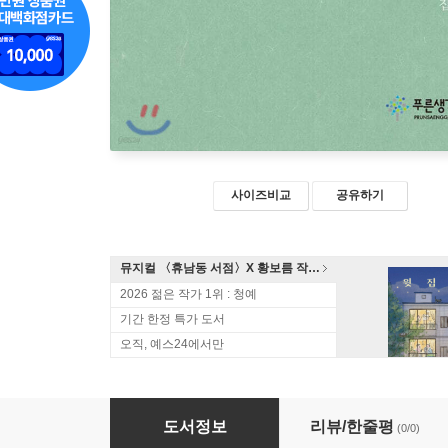
사이즈비교
공유하기
뮤지컬 〈휴남동 서점〉X 황보름 작가 북토크
2026 젊은 작가 1위 : 청예
기간 한정 특가 도서
오직, 예스24에서만
낙타와 편백나무
도서정보
리뷰/한줄평
(0/0)