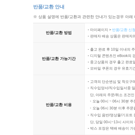
반품/교환 안내
※ 상품 설명에 반품/교환과 관련한 안내가 있는경우 아래 
마이페이지 >
반품/교환 신청
반품/교환 방법
판매자 배송 상품은 판매자와
출고 완료 후 10일 이내의 
디지털 콘텐츠인 eBook의 
반품/교환 가능기간
중고상품의 경우 출고 완료일
모바일 쿠폰의 경우 유효기간(
고객의 단순변심 및 착오구
직수입양서/직수입일서중 일
단, 아래의 주문/취소 조건인
오늘 00시 ~ 06시 30분 
반품/교환 비용
오늘 06시 30분 이후 주문
직수입 음반/영상물/기프트 
단, 당일 00시~13시 사이
박스 포장은 택배 배송이 가