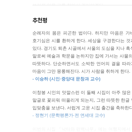
환하게 부딪힌다
쓰러져 있을 그를 찾아서 걸어야겠다.
나와 천국 사이엔 아직
천 길 만 길 걸어야 할 길이 있다
추천평
그래서
나는 남보다 일찍 깬다
순례자의 몸은 피곤한 법이다. 하지만 마음은 가
강가에 돌멩이 밟는
호기심은 시를 환하게 한다. 세상을 구경한다는 
내 발자국 소리
있다. 경기도 퇴촌 시골에서 서울의 도심을 지나 흑
잘그락 잘그락
말로써 예술과 학문을 논하지만 집에 가서는 사물의
겨우 겨우 새벽 길 건너 오다
따뜻하다. 단순하면서도 소박한 언어의 결을 따라
--- 「새벽 길」중에서
마음이 그만 몽롱해진다. 시가 사람을 취하게 한다.
- 이승하 (시인·중앙대 문창과 교수)
억새풀 너머 기다리던
친구의 발소리가 들려
이창봉 시인의 맛깔스런 이 둘째 시집이 아주 많은
고개를 빼고 두리번거리다
말글로 꽃피워 떠올리게 되는지, 그런 따뜻한 한글 
지나가는 바람소리인 게 멋쩍어
입맞춤을 보낸다. 서럽게 고운 시집 출간을 축하한다
단풍나무를 오르던 넝쿨과
- 정현기 (문학평론가·전 연세대 교수)
와락 손만 잡았다
이번의 시집 『낙타와 편백나무』에는 여행지에서 보
낙엽이 빈 마음 들키지 않으려고