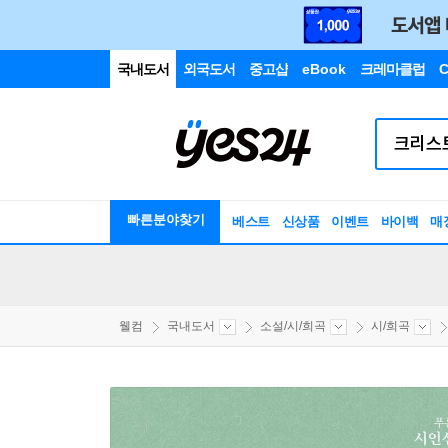
국내도서
외국도서
중고샵
eBook
크레마클럽
C
빠른분야찾기
베스트
신상품
이벤트
바이백
매
웰컴
국내도서
소설/시/희곡
시/희곡