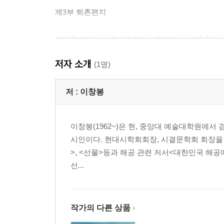
제3부 퇴촌편지
전지를 하며 / 저 풀씨들처럼 / 정원에서 / 퇴촌편지 / 봄
저자 소개
제4부 겨울나라
(1명)
2월에 / 12월 벌판에서 / 가을 단상 / 2016 여름 /
저 :
이창봉
오는 날 1 / 눈 오는 날 2 / 겨울 관찰기
이창봉(1962~)은 현, 중앙대 예술대학원에서
제5부 낙타와 편백나무의 노트 혹은 멀미
시인이다. 현대시학회회장, 시결문학회 회장을 
>, <선물>등과 해공 관련 저서<대한민국 해공
발 / 낙타와 편백나무의 노트 혹은 멀미 / 어느 형제에게
선...
돌
제6부 들판의 풀들아
작가의 다른 상품
수박 / 들판의 풀들아 1 / 들판의 풀들아 2 / 이 / 