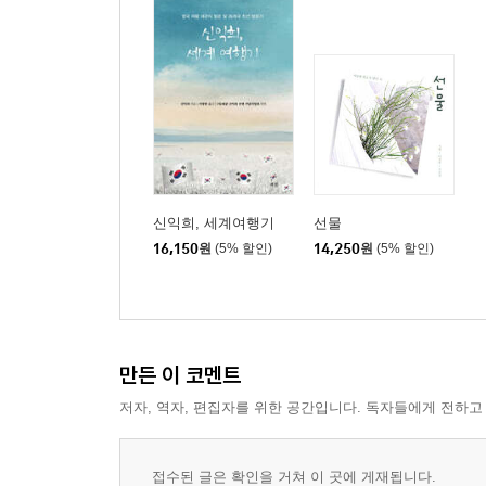
가을 바다 단상
제7부 아르노 강가 골목을 지나며
아르노 강가 골목을 지나며 / 아! 폼페이 / 밀라노
스칼라 오페라 극장에서 / 로마 콜로세움에서/ 파리
발문 : 한국 말글의 맛깔스런 노랫소리의 맑고 고운
신익희, 세계여행기
선물
축사 : 이창봉 시집 『낙타와 편백나무』 발간에 즈
16,150
원
(5% 할인)
14,250
원
(5% 할인)
만든 이 코멘트
저자, 역자, 편집자를 위한 공간입니다. 독자들에게 전하고
접수된 글은 확인을 거쳐 이 곳에 게재됩니다.