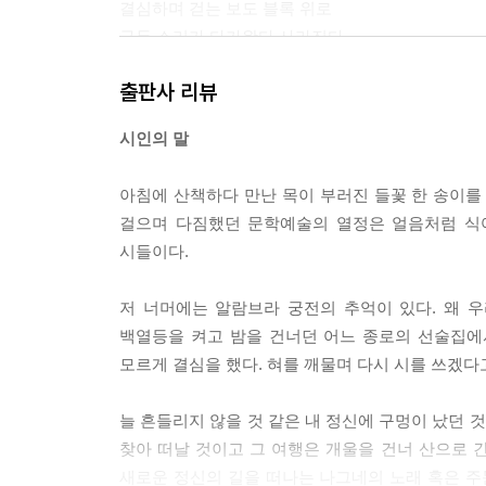
결심하며 걷는 보도 블록 위로
구두 소리가 다가왔다 사라진다
출판사 리뷰
편백나무는 지독한 결백증 환자지
창가에 서서 거실을 들여다보며
시인의 말
내 결심의 기도를 하얀 종이에 적고 있다
세상에 사족을 달며
아침에 산책하다 만난 목이 부러진 들꽃 한 송이를 
땅을 기어 다니는 비단뱀처럼 살았던 기억들이 나
걸으며 다짐했던 문학예술의 열정은 얼음처럼 식어
시들이다.
마음이 무거워도
기다리는 기차는 더디 오고
저 너머에는 알람브라 궁전의 추억이 있다. 왜 우리
기차에 오르지 않아도
백열등을 켜고 밤을 건너던 어느 종로의 선술집에
이 지겨운 멀미
모르게 결심을 했다. 혀를 깨물며 다시 시를 쓰겠다
--- 「낙타와 편백나무의 노트 혹은 멀미」중에서
늘 흔들리지 않을 것 같은 내 정신에 구멍이 났던 
새벽 별빛
찾아 떠날 것이고 그 여행은 개울을 건너 산으로 간
내 공허한 가슴을 열고
새로운 정신의 길을 떠나는 나그네의 노래 혹은 주