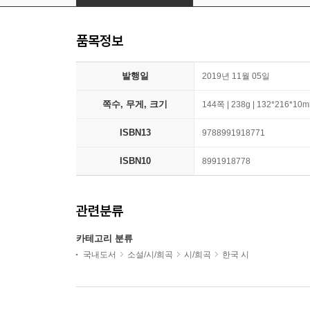
품목정보
발행일
2019년 11월 05일
쪽수, 무게, 크기
144쪽 | 238g | 132*216*10
ISBN13
9788991918771
ISBN10
8991918778
관련분류
카테고리 분류
국내도서
소설/시/희곡
시/희곡
한국 시