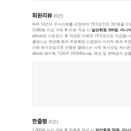
일대에서의 삶을 노래하고 있음을 많이 발견할 수가 
뒹굴다 내 발목을 잡고 쉬다
향유하고 있다는 한 방증이기도 하다.이와 같은
먼 우주로 떠난다
회원리뷰
(0건)
시인으로서만이 아니라, 향리의 중요한 인물인 해공
괜히 가을나무를 쪼는 새 한 마리만
매주 10건의 우수리뷰를 선정하여 YES포인트 3만원을 드
되살리어 그를 기리는 사업을 펼치기도 한 것으로 
손짓으로 날려 보내고 있다
3,000원 이상 구매 후 리뷰 작성 시
일반회원 300원, 마니아
- 윤석산 (한국시인협회 회장·한양대 명예교수)
eBook은 다운로드 후 작성한 리뷰만 YES포인트 지급됩니
클래스는 첫번째 회차 주문확정 시점부터 마지막 회차 주문
--- 「가을 풍경」중에서
사락 독서모임으로 진행된 클래스는 사락 독서모임 게시판
eBook 페이백, CD/LP, DVD/Blu-ray, 패션 및 판매금
한줄평
(0건)
1,000원 이상 구매 후 한줄평 작성 시
일반회원 50원, 마니