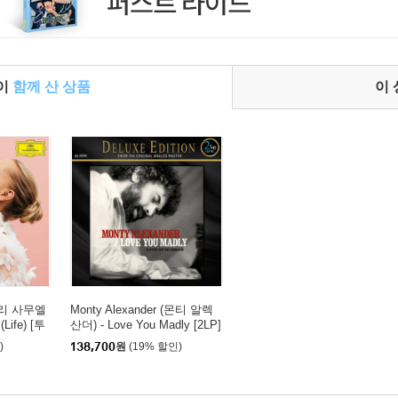
들이
함께 산 상품
이
 마리 사무엘
Monty Alexander (몬티 알렉
ife) [투
산더) - Love You Madly [2LP]
)
138,700
원
(19% 할인)