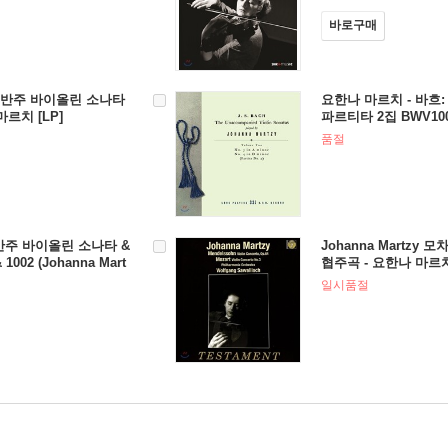
바로구매
흐: 무반주 바이올린 소나타
요한나 마르치 - 바흐
마르치 [LP]
파르티타 2집 BWV1003 
zy - J.S. Bach: The
품절
onatas Volume Two)
무반주 바이올린 소나타 &
Johanna Martzy
002 (Johanna Mart
협주곡 - 요한나 마르치 
accompanied Violin S
일시품절
]