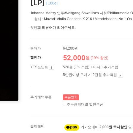
[LP]
[ 180g ]
Johanna Martzy
연주/
Wolfgang Sawallisch
지휘/
Philharmonia O
원제 :
Mozart: Violin Concerto K 216 / Mendelssohn: No.1 Op
첫번째 리뷰어가 되어주세요.
판매가
64,200원
52,000
원
할인가
(19% 할인)
YES포인트
520원 (1% 적립) + 마니아추가적립
5만원이상 구매 시 2천원 추가적립
추가혜택쿠폰
쿠폰받기
주문금액대별 할인쿠폰
결제혜택
카카오페이
2,000원 즉시할인
일