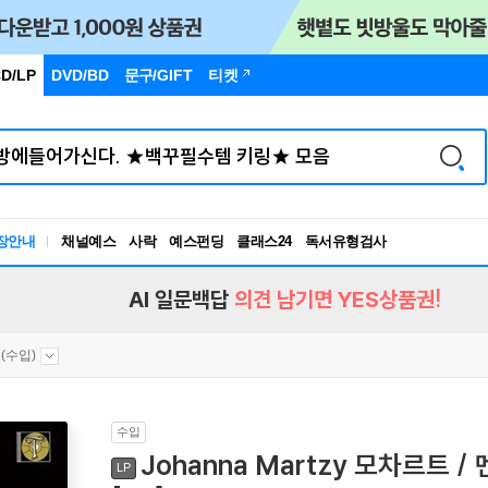
D/LP
DVD/BD
문구
/GIFT
티켓
장안내
채널예스
사락
예스펀딩
클래스24
독서유형검사
RBTI Lab
독서유형검사
AI 일문백답
의견 남기면 YES상품권!
(수입)
수입
Johanna Martzy 모차르트 
LP