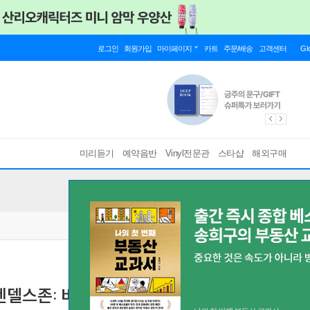
로그인
회원가입
마이페이지
카트
주문/배송
고객센터
Gl
미리듣기
예약음반
Vinyl전문관
스타샵
해외구매
/ 멘델스존: 바이올린 협주곡 - 요한나 마르치