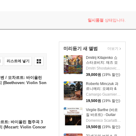
일시품절
상태입니다.
미리듣기 새 앨범
더보기
Dmitrij Kitajenko 쇼
매
리스트에 넣기
스타코비치: 재즈 모
음곡, 발레 모음곡, 협
Dmitri Shostakovich 작곡 외 6명
주곡들
39,000
원
(19% 할인)
(Shostakovich: Jazz
 베토벤 / 모차르트: 바이올린
Suite; Ballet Suites;
eethoven: Violin Son
Roberto Minczuk 과
Concertos)
ozart: Violin Sonata No.2
르니에리: 오페라 &
관현악 작품집
Camargo Guarnieri 작곡 외 2명
(Guarnieri: Pedro
19,500
원
(19% 할인)
Malazarte)
Virgile Barthe (바르
질 바르트) - Guitar
Recital (기타 리사이
Domenico Scarlatti 작곡 외 5명
 모차르트: 바이올린 협주곡 3
틀)
Mozart: Violin Concer
19,500
원
(19% 할인)