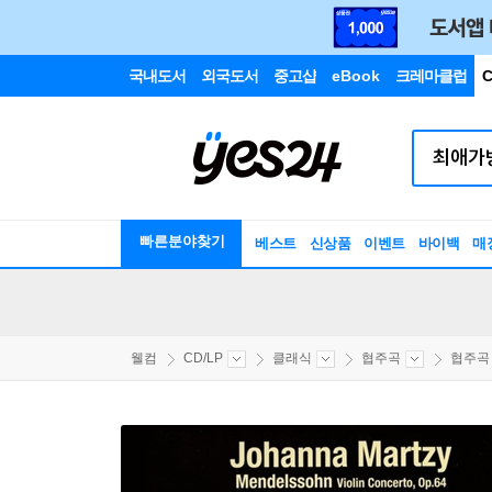
국내도서
외국도서
중고샵
eBook
크레마클럽
C
빠른분야찾기
베스트
신상품
이벤트
바이백
매
웰컴
CD/LP
클래식
협주곡
협주곡 