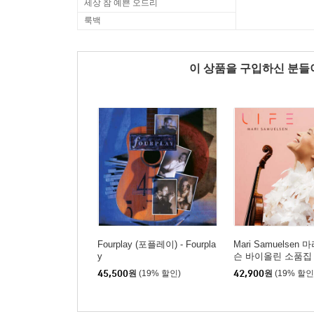
세상 참 예쁜 오드리
룩백
이 상품을 구입하신 분
Fourplay (포플레이) - Fourpla
Mari Samuelsen
y
슨 바이올린 소품집 (L
명 컬러 LP]
45,500
원
(19% 할인)
42,900
원
(19% 할인