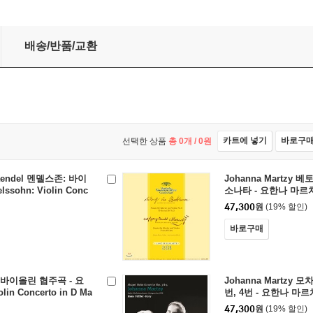
 협주곡 - 요한나 마르치 [LP]
배송/반품/교환
카트에 넣기
바로구
선택한 상품
총
0
개 /
0
원
 Haendel 멘델스존: 바이
Johanna Martzy
ssohn: Violin Conc
소나타 - 요한나 마르치 (B
64, MWV O 14) 요한나 마
ata No.8 Op.30-3 / M
47,300
원
(19% 할인)
4 KV.376)
바로구매
스: 바이올린 협주곡 - 요
Johanna Martzy
in Concerto in D Ma
번, 4번 - 요한나 마르치 (
tos) [LP]
47,300
원
(19% 할인)