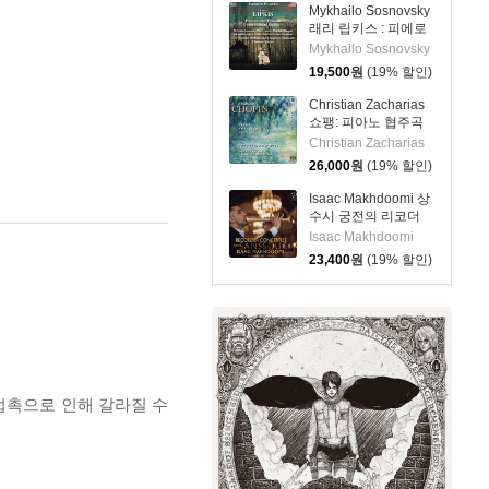
Mykhailo Sosnovsky
래리 립키스 : 피에로
와 친구들 (Larry
Mykhailo Sosnovsky
Lipkis: Pierrot &
19,500
원
(19% 할인)
Friends)
Christian Zacharias
쇼팽: 피아노 협주곡
제1~2번 (Chopin:
Christian Zacharias
Complete Piano
26,000
원
(19% 할인)
Concertos) [SACD
Hybrid]
Isaac Makhdoomi 상
수시 궁전의 리코더
협주곡 (Recorder
Isaac Makhdoomi
Concertos from
23,400
원
(19% 할인)
Sanssouci)
 접촉으로 인해 갈라질 수