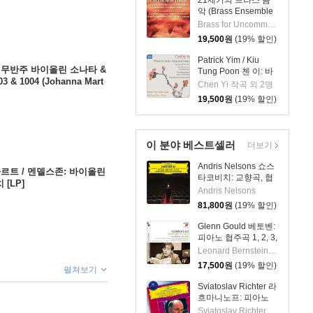
21세기의 브라스 음
악 (Brass Ensemble
Music - 21st Century)
Brass for Uncommon Times 실내악
19,500
원
(19% 할인)
Patrick Yim / Kiu
: 무반주 바이올린 소나타 &
Tung Poon 첸 이: 바
& 1004 (Johanna Mart
이올린, 비올라, 피아
Chen Yi 작곡 외 2명
 Unaccompanied Violin S
노 작품집 (Chen Yi:
19,500
원
(19% 할인)
 [LP]
Works For Violin,
Viola And Piano)
이 분야 베스트셀러
더보기
Andris Nelsons 쇼스
 모차르트 / 멘델스존: 바이올린
타코비치: 교향곡, 협
[LP]
주곡 (Shostakovich:
Andris Nelsons
Symphonies,
81,800
원
(19% 할인)
Concertos, Lady
Macbeth of Mtsensk
Glenn Gould 베토벤:
District)
피아노 협주곡 1, 2, 3,
4, 5번 `황제` - 글렌
Leonard Bernstein,Leopold Stokowski,New York Philharmonic,Columbia Symphony Orchestra,Vladimir Golschmann,Ame
굴드 (Beethoven:
17,500
원
(19% 할인)
펼쳐보기
The 5 Piano
Concertos)
Sviatoslav Richter 라
흐마니노프: 피아노
협주곡 2번 / 차이코프
Sviatoslav Richter, Herbert von Karajan