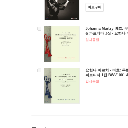
바로구매
Johanna Martzy 바
& 파르티타 3집 - 요한나 
일시품절
요한나 마르치 - 바흐: 
파르티타 1집 BWV1001 & 1
zy - J.S. Bach: The Un
일시품절
onatas Volume One) [LP