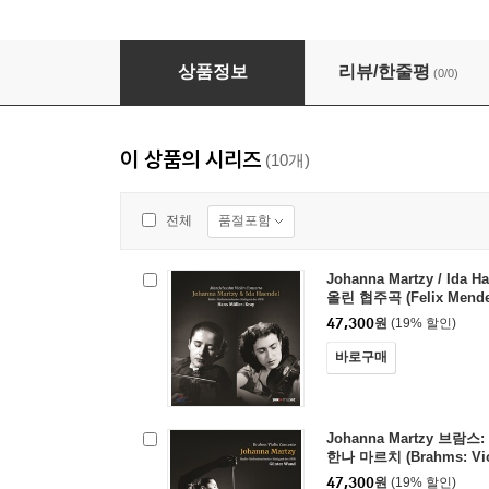
Johanna Martzy 모차르트 / 멘델스존: 바이올린
상품정보
리뷰/한줄평
(0/0)
이 상품의 시리즈
(10개)
품절포함
전체
Johanna Martzy / Ida
올린 협주곡 (Felix Mendel
erto in E Minor, Op. 
47,300
원
(19% 할인)
르치, 이다 헨델 [LP]
바로구매
Johanna Martzy 브람
한나 마르치 (Brahms: Viol
jor, Op.77) [LP]
47,300
원
(19% 할인)