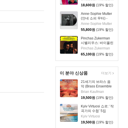
스키: 협주곡 1번
18,600
원
(19% 할인)
(Rachmaninov:
Piano Concerto No.2
Anne-Sophie Mutter
/ Tchaikovsky: Piano
(안네 소피 무터) -
Concerto No.1)
East Meets West
Anne-Sophie Mutter
[2LP]
55,800
원
(19% 할인)
Pinchas Zukerman
시벨리우스: 바이올린
협주곡 / 베토벤: 로망
Pinchas Zukerman
스 (Sibelius: Violin
65,100
원
(19% 할인)
Concerto /
Beethoven:
Romances For) [LP]
이 분야 신상품
더보기
21세기의 브라스 음
악 (Brass Ensemble
Music - 21st Century)
Brian Kaufman
19,500
원
(19% 할인)
Kyiv Virtuosi 쇼르: ‘작
곡가의 수첩’ 5집
(Shor: Composer’s
Kyiv Virtuosi
Notebook, Vol. 5)
19,500
원
(19% 할인)