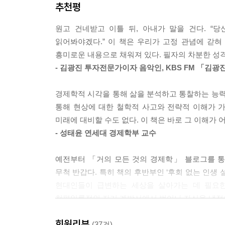
추천평
목소리가 뚜렷한 현직 트레이더 김동조의 까칠한 
기한 결과이기 때문이다. 모든 자기 계발과 투자 
분석하고 통찰하려는 시도가 신선하고 옹골차다.
다. ---p.226, 옥주현을 위한 변명
원고 건네받고 이틀 뒤, 아내가 말을 건다. “당
읽어봐야겠다.” 이 책은 우리가 고정 관념에 갇
클린트 이스트우드가 멋진 건 그가 삶과 사람에 대해
흥미로운 내용으로 채워져 있다. 필자의 차분한 성격과
한 말이 아니라 행동으로 자신의 애티튜드를 보여준다
- 김광진 투자전문가이자 음악인, KBS FM 「김
에서 보인 리더십과 통찰은 많은 사람을 감동시켰다
기 위해서가 아니라 자기 자신 때문이다. 그것이
경제학적 시각을 통해 삶을 분석하고 통찰하는 능력
하다. ---p.248, 태도의 기술
통해 현상에 대한 철학적 사고와 전략적 이해가 가
미래에 대비할 수도 없다. 이 책은 바로 그 이해가
눈치 빠른 사람이라면 알아챘겠지만, 연애라는 것
- 성태윤 연세대 경제학부 교수
적으로 같다. 눈빛이 마주치는 순간 운명적인 사랑임
국 연애는 ‘내 가치를 잘 아는 사람은 나 자신’이라
예전부터 「거의 모든 것의 경제학」 블로그를 통
고, 명료하기로 이름난 사람은 카사노바다.
무척 반갑다. 특히 책의 후반부인 ‘후회 없는 인생
현대인들이 급변하는 세상을 살아가는 데 필요한
---p.262쪽, 협상의 전략
천편일률적인 자기 계발서에서 벗어나 자신을 냉정하
- 임정욱 전 미국 라이코스 CEO, 다음커뮤니케이션
회원리뷰
(37건)