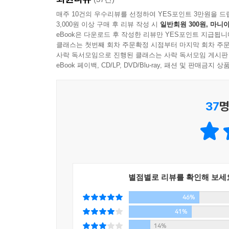
딜러 김동조는 잘 모른다. ‘돈 장사’에 문외한
매주 10건의 우수리뷰를 선정하여 YES포인트 3만원을 드
3,000원 이상 구매 후 리뷰 작성 시
일반회원 300원, 마니아
까탈스럽지만 촉촉함이 배어난다. 경제 지표를 보는
eBook은 다운로드 후 작성한 리뷰만 YES포인트 지급됩니
사안을 어물쩍 덮지 않아 속 시원하다. 종교와 성매
클래스는 첫번째 회차 주문확정 시점부터 마지막 회차 주문
거듭 박수를 보낸다.
사락 독서모임으로 진행된 클래스는 사락 독서모임 게시판
eBook 페이백, CD/LP, DVD/Blu-ray, 패션 및 판매금
선재규 연합뉴스 국제경제 뉴스 담당 기자
37
명
별점별로 리뷰를 확인해 보세
46%
41%
14%