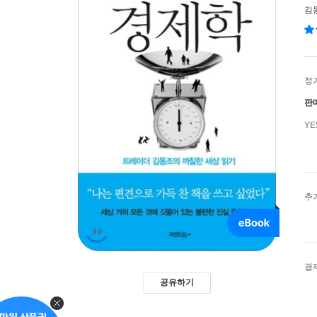
김
정
판
Y
추
결
공유하기