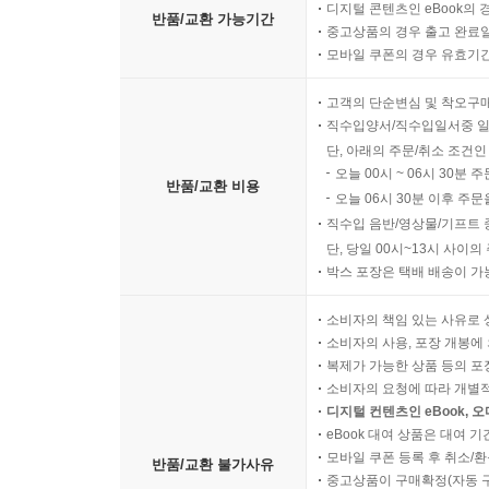
디지털 콘텐츠인 eBook의 
반품/교환 가능기간
중고상품의 경우 출고 완료일
모바일 쿠폰의 경우 유효기간(
고객의 단순변심 및 착오구
직수입양서/직수입일서중 일
단, 아래의 주문/취소 조건인
오늘 00시 ~ 06시 30분 
반품/교환 비용
오늘 06시 30분 이후 주문
직수입 음반/영상물/기프트 
단, 당일 00시~13시 사이
박스 포장은 택배 배송이 가
소비자의 책임 있는 사유로 
소비자의 사용, 포장 개봉에 
복제가 가능한 상품 등의 포장을 
소비자의 요청에 따라 개별
디지털 컨텐츠인 eBook, 
eBook 대여 상품은 대여 기
모바일 쿠폰 등록 후 취소/환
반품/교환 불가사유
중고상품이 구매확정(자동 