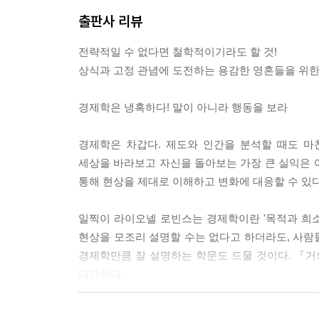
가 만들어져도 사회적 효율성이 떨어질 뿐 아니라,
출판사 리뷰
조도 잘못 디자인되면 없는 것만 못하다. 지옥으로 가는
전략적일 수 없다면 철학적이기라도 할 것!
스마트폰 시장을 양분하고 있는 애플과 삼성을 보면서
상식과 고정 관념에 도전하는 용감한 영혼들을 위한
옳은 질문일까? ‘싱싱나라김밥’과 ‘한양김밥’이 같
다. ---p.115, 김밥의 경제학
경제학은 냉혹하다! 말이 아니라 행동을 보라
결혼에 대해서도 이 매몰 비용 개념은 그대로 적용할
경제학은 차갑다. 제도와 인간을 분석할 때도 마
로 남은 인생을 함께해서 행복하지 않을 것 같으면 
세상을 바라보고 자신을 돌아보는 가장 큰 실익은 여
물이 아니라, 앞으로 이어질 삶을 그 사람과 함께해서 과
통해 현상을 제대로 이해하고 변화에 대응할 수 있
흔히 사람들은 자기가 불공평한 시스템의 희생자라고
일찍이 라이오넬 로빈스는 경제학이란 '목적과 희소
다. 아마도 우리 대부분은 이 이해할 길 없는 불
현상을 모조리 설명할 수는 없다고 하더라도, 사람
기울여야 한다. 그리고 그 노력은 계급 간, 인종 
경제학만큼 잘 설명하는 학문도 드물 것이다. 『거
에, 우리는 그런 운명을 개선하기 위한 개인적 노력 또한
다가선다.
선택에는 위험이 따르기 마련이고, 많은 선택은 불확
경제학을 사회의 현안에 대한 시각 확보와 개인의 전
람도 결국 이와 비슷한 경로를 거친다. 완벽하게 이