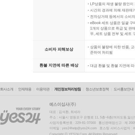
LP상품의 재생 불량 원인이 기
시간의 경과에 의해 재판매가
전자상거래 등에서의 소비자
eBook 세트 상품은 일괄 
1개의 상품으로 취급 및 판매
우, 세트 상품 전부 및 세트
상품의 불량에 의한 반품, 교
소비자 피해보상
준하여 처리됨
환불 지연에 따른 배상
대금 환불 및 환불 지연에 
회사소개
인재채용
이용약관
개인정보처리방침
청소년보호정책
도서홍보안내
대표 : 김석환, 최세라
주소 : 서울시 영등포구 은행로 11, 5층~6층(여의도동,일신
사업자등록번호 : 229-81-37000 통신판매업신고 : 제 200
이메일 : yes24help@yes24.com 호스팅 서비스사업자 :
Copyright ⓒ YES24 Corp. All Rights Reserved.