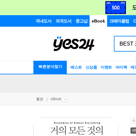
국내도서
외국도서
중고샵
eBook
크레마클럽
C
빠른분야찾기
베스트
신상품
이벤트
바이백
매
웰컴
eBook
소
eB