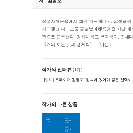
저 :
김동조
14. 결혼의 전략: 상대의 부모가 반대하는 결혼은 
15. 이혼의 경제학: 왜 로또에 당첨된 부부가 갈라
삼성자산운용에서 채권 펀드매니저, 삼성증권 
16. 교육의 힘: 공부는 운명을 개척하는 가장 좋은
시작했고 씨티그룹 글로벌마켓증권을 떠날 때까지
17. 부모와 교육: 당신이 누구인지가 자식의 미래 
관으로 근무했다. 경희대학교 무역학과, 연세대
18. 친구와 교육: 고교 평준화는 폐지되어야 하나?
《거의 모든 것의 경제학》 《나는 ...
19. 양육의 기술: ‘타이거 맘’이 자식 교육의 정답일
20. 교육과 성공: 자발성이 운명을 바꾸어놓는다
21. 직업의 선택: 잘할 수 있는 일을 할 것인가, 하
22. 직장의 선택: 맨유에서 뛰어야 박지성이 된다
작가와 인터뷰
(1개)
[읽다]
트레이더 김동조 “원칙이 있어야 좋은 선택이
Ⅲ. 전략적 또는 철학적으로 자기 계발하기
23. 성공의 속성: ‘인생은 한 방’이다
24. 성공과 의지: 왜 ‘선수’가 되어야 할까?
작가의 다른 상품
25. 옥주현을 위한 변명: ‘리스크 테이킹’ 속에 길이
26. 몰입의 기술: 누구나 자기만의 몰입 비법이 필
27. 이해관계의 경제학: 왜 고부 갈등은 풀기가 어
28. 충고의 법칙: 조언은 들을 능력이 있는 사람에