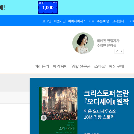
로그인
회원가입
마이페이지
카트
주문/배송
고객센터
Gl
미리듣기
예약음반
Vinyl전문관
스타샵
해외구매