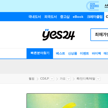
국내도서
외국도서
중고샵
eBook
크레마클럽
C
빠른분야찾기
베스트
신상품
이벤트
바이백
매
웰컴
CD/LP
가요
록/인디록/메탈