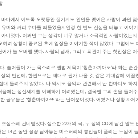
함
큰 바다에서 이토록 오랫동안 질기게도 인연을 맺어온 사람이 과연 몇
질 유머와 커피 수다를 떠들었을지언정 한 번도 진심을 터놓고 이야기
아니었다. 어쩌면 그는 생각이 너무 많거나 소극적인 사람이었는지도
오히려 상황이 종료된 후에 입장을 이야기한 적이 많았다. 그럼에도 
어가 늘 오버랩 됐다. 사람의 냄새, 그리고 외관이 주는 첫인상은 어쩔
다. 숨어들어 가는 목소리로 앨범 제목이 ‘청춘마끼아또’라 하는 순간
예상외 반전에, 한편으로는 제대로 뭔가 나올 것 같은 기대감에 이끌
 절대 들려주지 않았다. 나 역시도 음악과 관련해서 단 한마디도 하지
 ‘처음에는 정신세계를 이해하기 어려웠는데, 결국엔 그의 손을 들어주
한 공유물은 ‘청춘마끼아또’라는 단어뿐이었다. 어쨌거나 상황 자체
심스레 건네받았다. 생소한 22개의 곡, 두 장의 CD에 담긴 말도 안
내온 14년 동안 꽁꽁 담아놓은 미스터리의 봉인들이 풀리는 느낌이 들