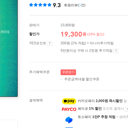
9.3
회원리뷰(
3
건)
판매가
23,800원
19,300
원
할인가
(19% 할인)
YES포인트
200원 (1% 적립) + 마니아추가적립
5만원이상 구매 시 2천원 추가적립
추가혜택쿠폰
쿠폰받기
주문금액대별 할인쿠폰
결제혜택
카카오페이
2,000원 즉시할인
일
페이코
1% 할인
포인트 결제시
토스페이
1만P 추첨 적립
+ 생애