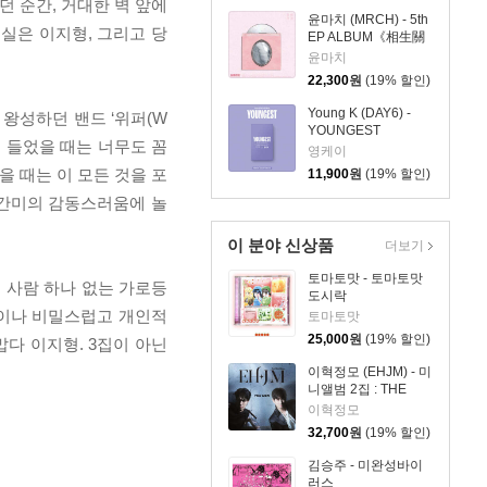
 순간, 거대한 벽 앞에
윤마치 (MRCH) - 5th
현실은 이지형, 그리고 당
EP ALBUM《相生關
係》(상생관계)
윤마치
22,300
원
(19% 할인)
Young K (DAY6) -
 왕성하던 밴드 ‘위퍼(W
YOUNGEST
째 들었을 때는 너무도 꼼
[Platform Album
영케이
FANS ver.]
을 때는 이 모든 것을 포
11,900
원
(19% 할인)
인간미의 감동스러움에 놀
이 분야 신상품
더보기
토마토맛 - 토마토맛
 사람 하나 없는 가로등
도시락
척이나 비밀스럽고 개인적
토마토맛
25,000
원
(19% 할인)
맙다 이지형. 3집이 아닌
이혁정모 (EHJM) - 미
니앨범 2집 : THE
MEN
이혁정모
32,700
원
(19% 할인)
김승주 - 미완성바이
러스