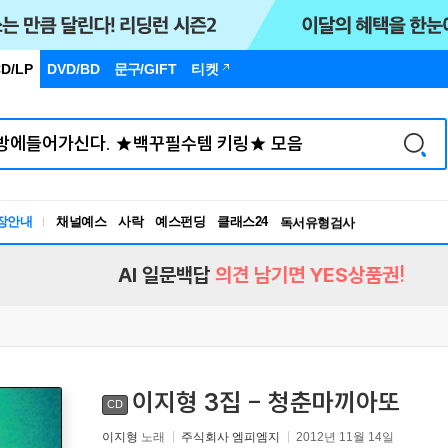
D/LP
DVD/BD
문구
/GIFT
티켓
장안내
채널예스
사락
예스펀딩
클래스24
독서유형검사
RBTI Lab
독서유형검사
AI 일문백답
의견 남기면 YES상품권!
이지형 3집 - 청춘마끼아또
CD
이지형
노래
주식회사 엠피엠지
2012년 11월 14일