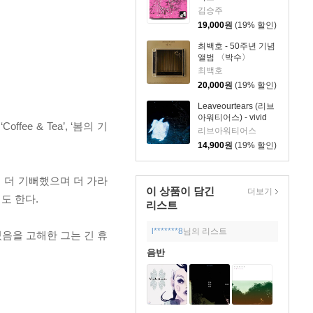
김승주
19,000
원
(19% 할인)
최백호 - 50주년 기념
앨범 〈박수〉
최백호
20,000
원
(19% 할인)
Leaveourtears (리브
아워티어스) - vivid
fee & Tea’, ‘봄의 기
pillow
리브아워티어스
14,900
원
(19% 할인)
 더 기뻐했으며 더 가라
이 상품이 담긴
더보기
도 한다.
리스트
l*******8
님의 리스트
음을 고해한 그는 긴 휴
음반