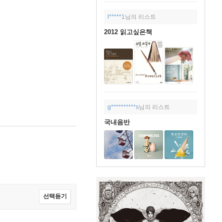
l*****1
님의 리스트
2012 읽고싶은책
g**********s
님의 리스트
국내음반
선택듣기