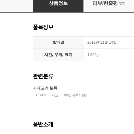
이지형 3집 - 청춘마끼아또
상품정보
리뷰/한줄평
(3/0)
품목정보
발매일
2012년 11월 14일
시간, 무게, 크기
1,500g
관련분류
카테고리 분류
CD/LP
가요
록/인디록/메탈
음반소개