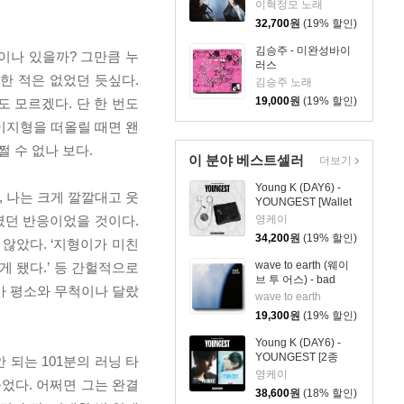
MEN
이혁정모 노래
32,700
원
(19% 할인)
김승주 - 미완성바이
이나 있을까? 그만큼 누
러스
한 적은 없었던 듯싶다.
김승주 노래
19,000
원
(19% 할인)
 모르겠다. 단 한 번도
이지형을 떠올릴 때면 왠
 수 없나 보다.
이 분야 베스트셀러
더보기
Young K (DAY6) -
, 나는 크게 깔깔대고 웃
YOUNGEST [Wallet
& Keyring ver.]
렸던 반응이었을 것이다.
영케이
34,200
원
(19% 할인)
 않았다. ‘지형이가 미친
wave to earth (웨이
게 됐다.’ 등 간헐적으로
브 투 어스) - bad
가 평소와 무척이나 달랐
pieces
wave to earth
19,300
원
(19% 할인)
Young K (DAY6) -
YOUNGEST [2종
 되는 101분의 러닝 타
SET]
영케이
었다. 어쩌면 그는 완결
38,600
원
(18% 할인)