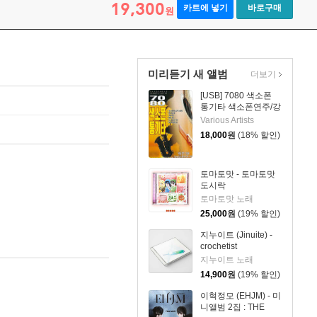
19,300
카트에 넣기
바로구매
원
미리듣기 새 앨범
더보기
[USB] 7080 색소폰
통기타 색소폰연주/강
승용
Various Artists
18,000
원
(18% 할인)
토마토맛 - 토마토맛
도시락
토마토맛 노래
25,000
원
(19% 할인)
지누이트 (Jinuite) -
crochetist
지누이트 노래
14,900
원
(19% 할인)
이혁정모 (EHJM) - 미
니앨범 2집 : THE