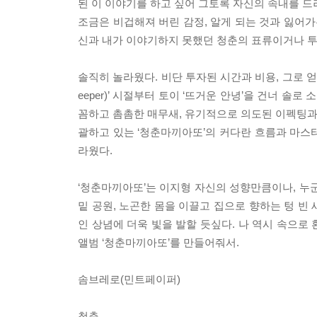
된 이 이야기를 하고 싶어 그토록 자신의 속내를 드
조금은 비겁해져 버린 감정, 알게 되는 것과 잃어가는
신과 내가 이야기하지 못했던 청춘의 표류이거나 
솔직히 놀라웠다. 비단 투자된 시간과 비용, 그로 
eeper)’ 시절부터 토이 ‘뜨거운 안녕’을 건너 솔
꼼하고 촘촘한 매무새, 유기적으로 의도된 이펙팅과 공
괄하고 있는 ‘청춘마끼아또’의 커다란 흐름과 마스
라웠다.
‘청춘마끼아또’는 이지형 자신의 성향만큼이나, 누
밑 공원, 노곤한 몸을 이끌고 집으로 향하는 텅 빈
인 상념에 더욱 빛을 발할 듯싶다. 나 역시 속으로 
앨범 ‘청춘마끼아또’를 만들어줘서.
솜브레로(민트페이퍼)
청춘