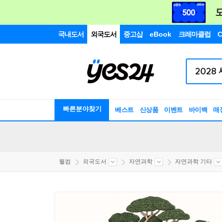
국내도서
외국도서
중고샵
eBook
크레마클럽
C
빠른분야찾기
베스트
신상품
이벤트
바이백
매
웰컴
외국도서
자연과학
자연과학 기타