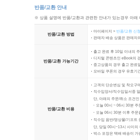
반품/교환 안내
※ 상품 설명에 반품/교환과 관련한 안내가 있는경우 아래 
마이페이지 >
반품/교환 신청
반품/교환 방법
판매자 배송 상품은 판매자와
출고 완료 후 10일 이내의 
디지털 콘텐츠인 eBook의 
반품/교환 가능기간
중고상품의 경우 출고 완료일
모바일 쿠폰의 경우 유효기간(
고객의 단순변심 및 착오구
직수입양서/직수입일서중 일
단, 아래의 주문/취소 조건인
오늘 00시 ~ 06시 30분 
반품/교환 비용
오늘 06시 30분 이후 주문
직수입 음반/영상물/기프트 
단, 당일 00시~13시 사이
박스 포장은 택배 배송이 가