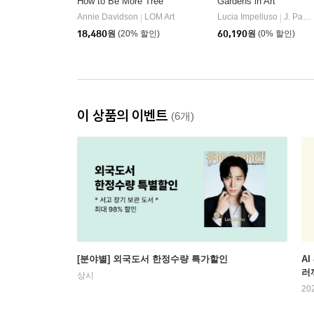
How to Be More Tree
Gardens in Art
Annie Davidson
LOM Art
Lucia Impelluso
J. Paul Getty Museum
|
|
18,480
원
(20% 할인)
60,190
원
(0% 할인)
이 상품의 이벤트
(6개)
[분야별] 외국도서 한정수량 특가할인
AI
러
상시
20