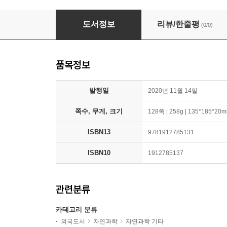
How to Be More Tree
도서정보
리뷰/한줄평
(0/0)
품목정보
발행일
2020년 11월 14일
쪽수, 무게, 크기
128쪽 | 258g | 135*185*20
ISBN13
9781912785131
ISBN10
1912785137
관련분류
카테고리 분류
외국도서
자연과학
자연과학 기타