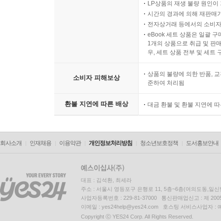
LP상품의 재생 불량 원인이 기
시간의 경과에 의해 재판매가
전자상거래 등에서의 소비자
eBook 세트 상품은 일괄 
1개의 상품으로 취급 및 판매
우, 세트 상품 전부 및 세트
상품의 불량에 의한 반품, 교
소비자 피해보상
준하여 처리됨
환불 지연에 따른 배상
대금 환불 및 환불 지연에 
회사소개
인재채용
이용약관
개인정보처리방침
청소년보호정책
도서홍보안내
대표 : 김석환, 최세라
주소 : 서울시 영등포구 은행로 11, 5층~6층(여의도동,일신
사업자등록번호 : 229-81-37000 통신판매업신고 : 제 200
이메일 : yes24help@yes24.com 호스팅 서비스사업자 :
Copyright ⓒ YES24 Corp. All Rights Reserved.