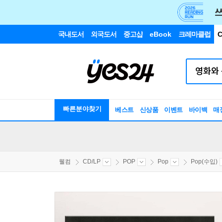
국내도서
외국도서
중고샵
eBook
크레마클럽
C
빠른분야찾기
베스트
신상품
이벤트
바이백
매
웰컴
CD/LP
POP
Pop
Pop(수입)