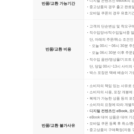
디지털 콘텐츠인 eBook의 
반품/교환 가능기간
중고상품의 경우 출고 완료일
모바일 쿠폰의 경우 유효기간(
고객의 단순변심 및 착오구
직수입양서/직수입일서중 일
단, 아래의 주문/취소 조건인
오늘 00시 ~ 06시 30분 
반품/교환 비용
오늘 06시 30분 이후 주문
직수입 음반/영상물/기프트 
단, 당일 00시~13시 사이
박스 포장은 택배 배송이 가
소비자의 책임 있는 사유로 
소비자의 사용, 포장 개봉에 
복제가 가능한 상품 등의 포장을 
소비자의 요청에 따라 개별
디지털 컨텐츠인 eBook, 
eBook 대여 상품은 대여 기
모바일 쿠폰 등록 후 취소/환
반품/교환 불가사유
중고상품이 구매확정(자동 