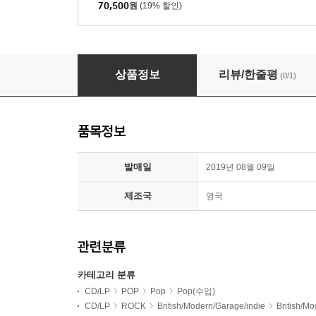
70,500
원
(19% 할인)
Cigarettes After Sex (시가렛 애프터 섹스) - I. (E
상품정보
리뷰/한줄평
(0/1)
품목정보
발매일
2019년 08월 09일
제조국
영국
관련분류
카테고리 분류
CD/LP
POP
Pop
Pop(수입)
CD/LP
ROCK
British/Modern/Garage/indie
British/M