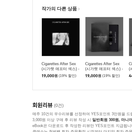
작가의 다른 상품
Cigarettes After Sex
Cigarettes After Sex
C
(시가렛 애프터 섹스) -
(시가렛 애프터 섹스) -
(
Anna Karenina [7인치
3집 X’s [카세트테이프]
3
19,000
원
(19% 할인)
19,000
원
(19% 할인)
4
Vinyl]
회원리뷰
(0건)
매주 10건의 우수리뷰를 선정하여 YES포인트 3만원을 드
3,000원 이상 구매 후 리뷰 작성 시
일반회원 300원, 마니아
eBook은 다운로드 후 작성한 리뷰만 YES포인트 지급됩니
클래스는 첫번째 회차 주문확정 시점부터 마지막 회차 주문