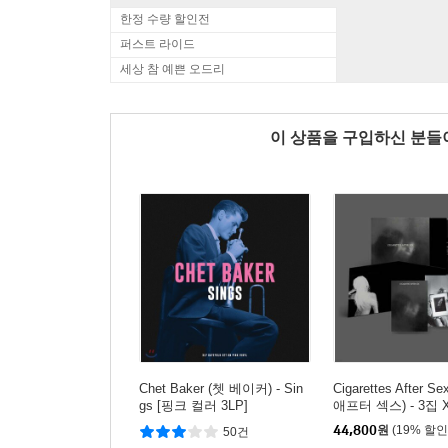
한정 수량 할인전
퍼스트 라이드
세상 참 예쁜 오드리
이 상품을 구입하신 분
Chet Baker (쳇 베이커) - Sin
Cigarettes After 
gs [핑크 컬러 3LP]
애프터 섹스) - 3집 X’
44,800
원
(19% 할인
50건