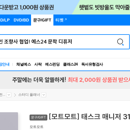
D/LP
DVD/BD
문구
/GIFT
티켓
장안내
채널예스
사락
예스펀딩
클래스24
독서유형검사
RBTI Lab
독서유형검사
주말에는 더욱 알뜰하게!
최대 2,000원 상품권 받으
...
스터디 플래너
[모트모트] 태스크 매니저 3
문구/GIFT
모트모트