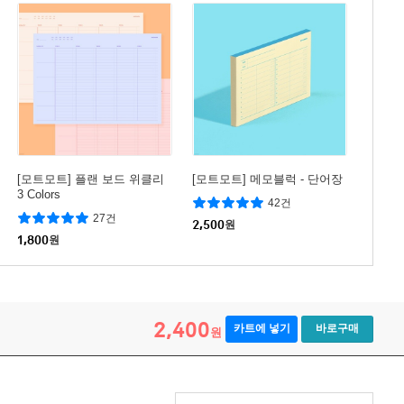
[모트모트] 플랜 보드 위클리
[모트모트] 메모블럭 - 단어장
3 Colors
42건
27건
2,500
원
1,800
원
2,400
카트에 넣기
바로구매
원