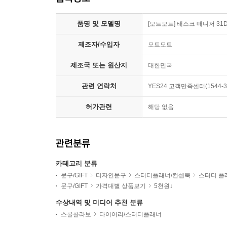
품명 및 모델명
[모트모트] 태스크 매니저 31
제조자/수입자
모트모트
제조국 또는 원산지
대한민국
관련 연락처
YES24 고객만족센터(1544-3
허가관련
해당 없음
관련분류
카테고리 분류
문구/GIFT
디자인문구
스터디플래너/컨셉북
스터디 플
문구/GIFT
가격대별 상품보기
5천원↓
수상내역 및 미디어 추천 분류
스쿨콜라보
다이어리/스터디플래너