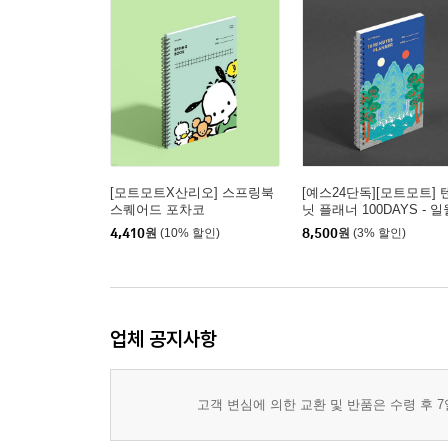
[모트모트X산리오] 스프링북
[예스24단독][모트모트] 
스퀘어드 포차코
닛 플래너 100DAYS - 
봉도
4,410
원
(10% 할인)
8,500
원
(3% 할인)
업체 공지사항
고객 변심에 의한 교환 및 반품은 수령 후 7