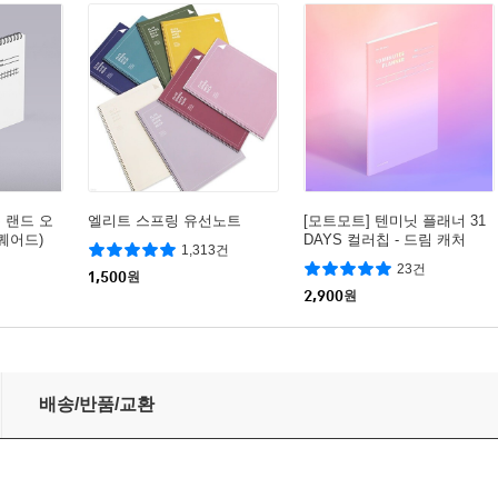
 랜드 오
엘리트 스프링 유선노트
[모트모트] 텐미닛 플래너 31
스퀘어드)
DAYS 컬러칩 - 드림 캐처
1,313건
23건
1,500
원
2,900
원
 화이트
배송/반품/교환