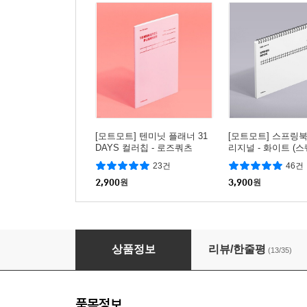
[모트모트] 텐미닛 플래너 31
[모트모트] 스프링북
DAYS 컬러칩 - 로즈쿼츠
리지널 - 화이트 (
23건
46건
2,900
원
3,900
원
[모트모트] 태스크 매니저 31DAYS 오리지널 -
상품정보
리뷰/한줄평
(13/35)
품목정보