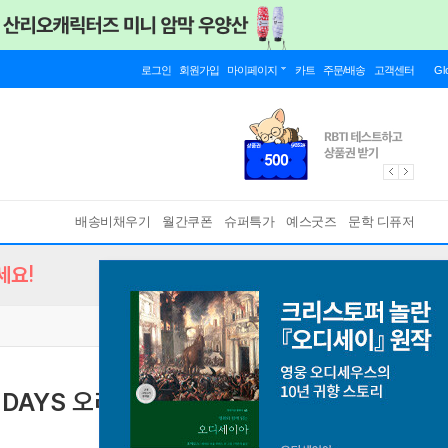
로그인
회원가입
마이페이지
카트
주문/배송
고객센터
Gl
배송비채우기
월간쿠폰
슈퍼특가
예스굿즈
문학 디퓨저
세요!
1DAYS 오리지널 - 화이트