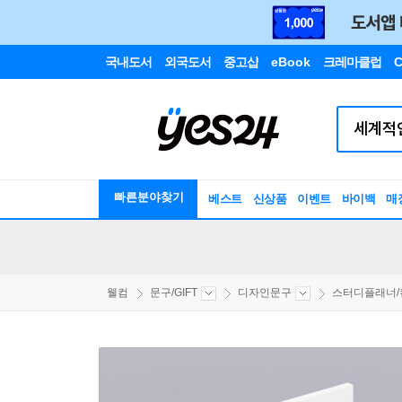
국내도서
외국도서
중고샵
eBook
크레마클럽
C
빠른분야찾기
베스트
신상품
이벤트
바이백
매
웰컴
문구/GIFT
디자인문구
스터디플래너/컨