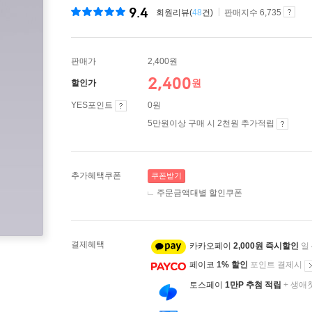
9.4
회원리뷰(
48
건)
판매지수 6,735
판매가
2,400원
2,400
원
할인가
YES포인트
0원
5만원이상 구매 시 2천원 추가적립
추가혜택쿠폰
쿠폰받기
주문금액대별 할인쿠폰
결제혜택
카카오페이
2,000원 즉시할인
일
페이코
1% 할인
포인트 결제시
토스페이
1만P 추첨 적립
+ 생애