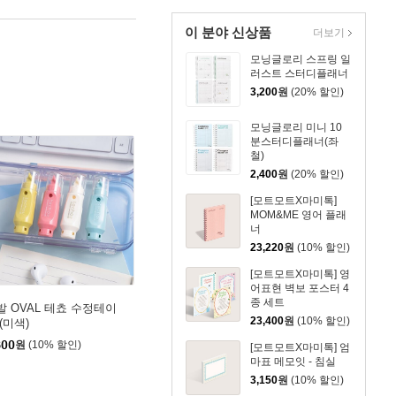
이 분야 신상품
더보기
모닝글로리 스프링 일
러스트 스터디플래너
3,200
원
(20% 할인)
모닝글로리 미니 10
분스터디플래너(좌
철)
2,400
원
(20% 할인)
[모트모트X마미톡]
MOM&ME 영어 플래
너
23,220
원
(10% 할인)
[모트모트X마미톡] 영
어표현 벽보 포스터 4
종 세트
발 OVAL 테쵸 수정테이
23,400
원
(10% 할인)
(미색)
800
원
(10% 할인)
[모트모트X마미톡] 엄
마표 메모잇 - 침실
3,150
원
(10% 할인)