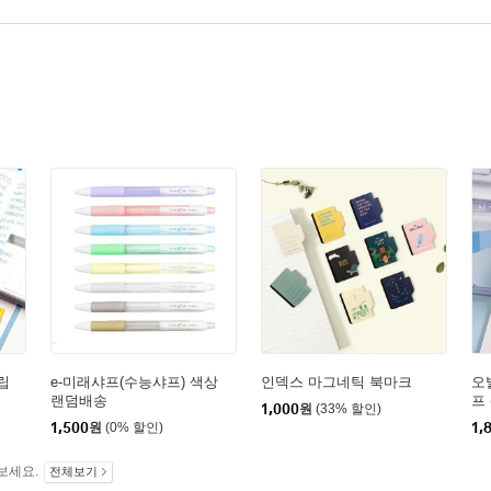
립
e-미래샤프(수능샤프) 색상
인덱스 마그네틱 북마크
오
랜덤배송
프 
1,000
원
(33% 할인)
1,500
원
(0% 할인)
1,
보세요.
전체보기