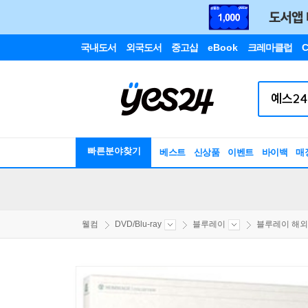
국내도서
외국도서
중고샵
eBook
크레마클럽
C
빠른분야찾기
베스트
신상품
이벤트
바이백
매
웰컴
DVD/Blu-ray
블루레이
블루레이 해외구