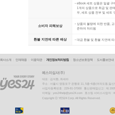
eBook 세트 상품은 일괄 
1개의 상품으로 취급 및 판매
우, 세트 상품 전부 및 세트
상품의 불량에 의한 반품, 교
소비자 피해보상
준하여 처리됨
환불 지연에 따른 배상
대금 환불 및 환불 지연에 
회사소개
인재채용
이용약관
개인정보처리방침
청소년보호정책
도서홍보안내
대표 : 김석환, 최세라
주소 : 서울시 영등포구 은행로 11, 5층~6층(여의도동,일신
사업자등록번호 : 229-81-37000 통신판매업신고 : 제 200
이메일 : yes24help@yes24.com 호스팅 서비스사업자 :
Copyright ⓒ YES24 Corp. All Rights Reserved.