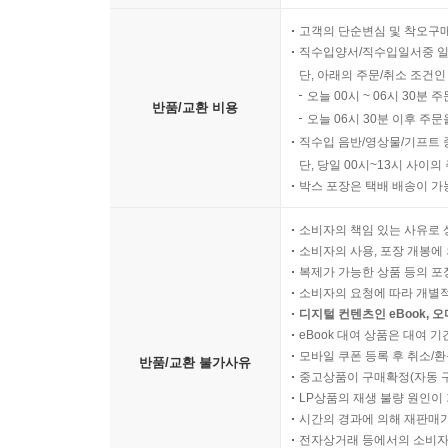
고객의 단순변심 및 착오구
직수입양서/직수입일서중 일
단, 아래의 주문/취소 조건인
오늘 00시 ~ 06시 30분 
반품/교환 비용
오늘 06시 30분 이후 주문
직수입 음반/영상물/기프트 
단, 당일 00시~13시 사이
박스 포장은 택배 배송이 가
소비자의 책임 있는 사유로 
소비자의 사용, 포장 개봉에 
복제가 가능한 상품 등의 포장을 
소비자의 요청에 따라 개별
디지털 컨텐츠인 eBook, 
eBook 대여 상품은 대여 기
모바일 쿠폰 등록 후 취소/환
반품/교환 불가사유
중고상품이 구매확정(자동 
LP상품의 재생 불량 원인이 기
시간의 경과에 의해 재판매가
전자상거래 등에서의 소비자