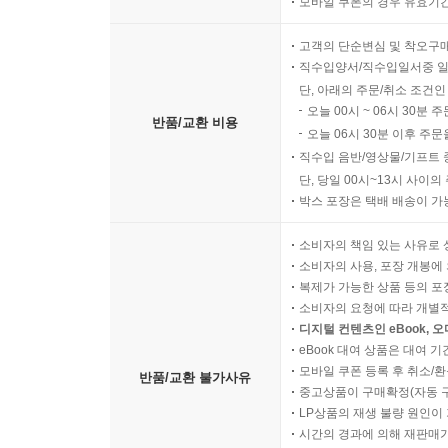
모바일 쿠폰의 경우 유효기간(
고객의 단순변심 및 착오구
직수입양서/직수입일서중 일
단, 아래의 주문/취소 조건인
오늘 00시 ~ 06시 30분 
반품/교환 비용
오늘 06시 30분 이후 주문
직수입 음반/영상물/기프트 
단, 당일 00시~13시 사이
박스 포장은 택배 배송이 가
소비자의 책임 있는 사유로 
소비자의 사용, 포장 개봉에 
복제가 가능한 상품 등의 포장을 
소비자의 요청에 따라 개별
디지털 컨텐츠인 eBook, 
eBook 대여 상품은 대여 기
모바일 쿠폰 등록 후 취소/환
반품/교환 불가사유
중고상품이 구매확정(자동 
LP상품의 재생 불량 원인이 기
시간의 경과에 의해 재판매가