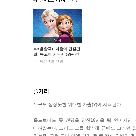
Original Storybook Openings
- Version 1
- Version 2
50th Animated Feature Countdown
읽다
<겨울왕국> 마음이 간질간
질, 복고에 기대지 않은 건
Extended Song
재함
2014년 01월 21일
- “When Will My Life Begin”
- “Mother Knows Best”
Untangled The Making Of A Fairy Tale
줄거리
Discover Blu-Ray 3d™ With Timon & Pumbaa
누구도 상상못한 위대한 가출(?)이 시작된다
Info
올드보이도 못 견뎠을 장장18년을 탑 안에서만 
때려잡는다. 그리고 그를 협박해 꿈에도 그리던 
3D
라푼젤. 그런 그녀 앞에 군기 빡 쎈 왕실 경비마 