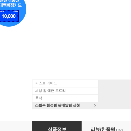
퍼스트 라이드
세상 참 예쁜 오드리
룩백
스틸북 한정판 판매알림 신청
라푼젤 2D+3D 스틸북 일반판 : 블루레이
상품정보
리뷰/한줄평
(1/2)