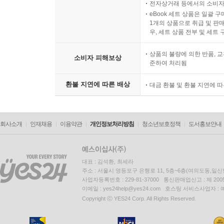
전자상거래 등에서의 소비자
eBook 세트 상품은 일괄 
1개의 상품으로 취급 및 판매
우, 세트 상품 전부 및 세트
상품의 불량에 의한 반품, 교
소비자 피해보상
준하여 처리됨
환불 지연에 따른 배상
대금 환불 및 환불 지연에 
회사소개
인재채용
이용약관
개인정보처리방침
청소년보호정책
도서홍보안내
대표 : 김석환, 최세라
주소 : 서울시 영등포구 은행로 11, 5층~6층(여의도동,일신
사업자등록번호 : 229-81-37000 통신판매업신고 : 제 200
이메일 : yes24help@yes24.com 호스팅 서비스사업자 :
Copyright ⓒ YES24 Corp. All Rights Reserved.