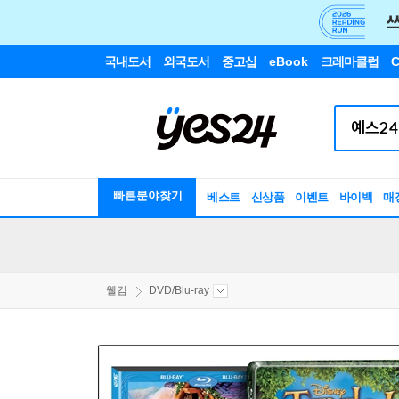
국내도서
외국도서
중고샵
eBook
크레마클럽
C
빠른분야찾기
베스트
신상품
이벤트
바이백
매
웰컴
DVD/Blu-ray