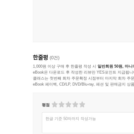
타이어의 그립
타이어는 마찰 법칙에 따르지 않는다 ! / 그립의 정
타이어의 중요성과 마찰원
타이어의 특성
슬립 앵글 / 슬립율
코너링의 역학적 의미
선회는「공전 + 자전」운동 / 스티어 특성
한줄평
(0건)
중심부근으로의 중량 집중은 움직임을 민첩하게
1,000원 이상 구매 후 한줄평 작성 시
일반회원 50원, 마니
하중 이동
eBook은 다운로드 후 작성한 리뷰만 YES포인트 지급됩니
라인 잡기의 역학적 고찰
클래스는 첫번째 회차 주문확정 시점부터 마지막 회차 주문
회전과 대회전의 한계속도 / 구간타임 비교
eBook 페이백, CD/LP, DVD/Blu-ray, 패션 및 판매금
가속 구간의 고찰 / 진입부분을 더 생각해 보자
평점
드라이빙테크닉의 기본 PART 4
드라이빙 포지션
한글 기준 50자까지 작성가능
스티어링 워크
시프트 워크