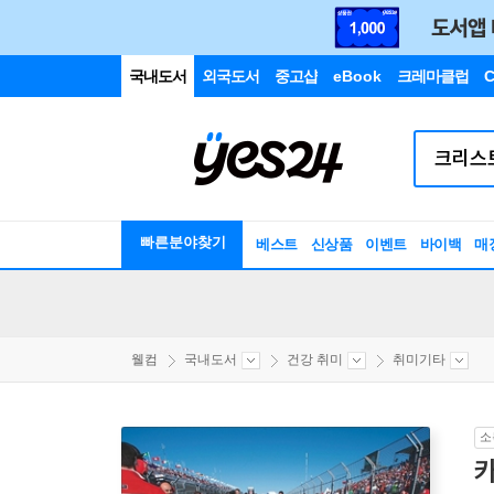
국내도서
외국도서
중고샵
eBook
크레마클럽
C
빠른분야찾기
베스트
신상품
이벤트
바이백
매
웰컴
국내도서
건강 취미
취미기타
소