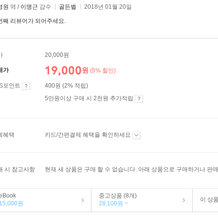
영원
역 /
이맹근
감수
골든벨
2018년 01월 20일
번째 리뷰어가 되어주세요.
가
20,000원
19,000
원
매가
(5% 할인)
ES포인트
400원 (2% 적립)
5만원이상 구매 시 2천원 추가적립
제혜택
카드/간편결제 혜택을 확인하세요
매 시 참고사항
현재 새 상품은 구매 할 수 없습니다. 아래 상품으로 구매하거나 판매
eBook
중고상품 (8개)
이 상
15,000원
28,100원 ~