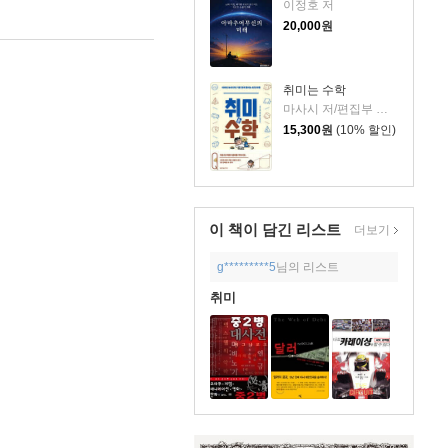
이정호 저
20,000
원
취미는 수학
마사시 저/편집부 역/임혁진 감수
15,300
원
(10% 할인)
이 책이 담긴
리스트
더보기
g*********5
님의 리스트
취미