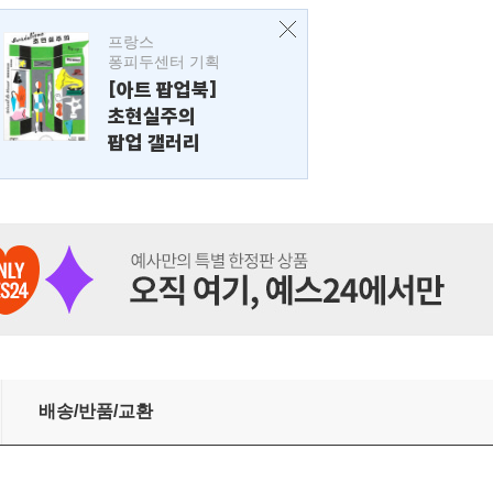
프랑스
퐁피두센터 기획
[아트 팝업북]
초현실주의
팝업 갤러리
배송/반품/교환