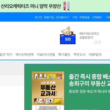
로그인
회원가입
마이페이지
카트
주문/배송
고객센터
Gl
젊은 작가
예사단독판매
이달의사은품
특가할인
추천도서
대량/법인