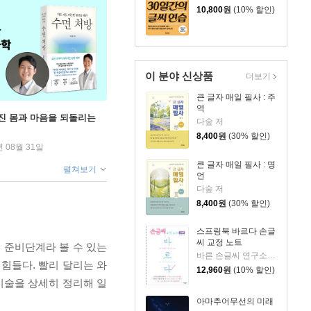
10,800
원
(10% 할인)
이 분야 신상품
더보기
큰 글자 매일 필사 : 주
역
무너진 몸과 마음을 되돌리는
다숲 저
8,400
원
(30% 할인)
년 08월 31일
큰 글자 매일 필사 : 명
펼쳐보기
언
다숲 저
8,400
원
(30% 할인)
스프링북 바르다 손글
씨 교정 노트
 준비단계라 볼 수 있는
바른 손글씨 연구소 저
힘들다. 빨리 달리는 와
12,960
원
(10% 할인)
기술을 상세히 정리해 일
아마추어무선의 미래