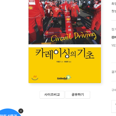
최
첫
정
판
Y
결
구
사이즈비교
공유하기