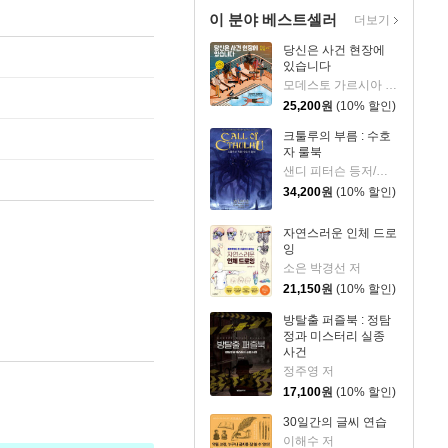
이 분야 베스트셀러
더보기
당신은 사건 현장에
있습니다
모데스토 가르시아 저/하비 데 카스트로 그림
25,200
원
(10% 할인)
크툴루의 부름 : 수호
자 룰북
샌디 피터슨 등저/박나림 역
34,200
원
(10% 할인)
자연스러운 인체 드로
잉
소은 박경선 저
21,150
원
(10% 할인)
방탈출 퍼즐북 : 정탐
정과 미스터리 실종
사건
정주영 저
17,100
원
(10% 할인)
30일간의 글씨 연습
이해수 저