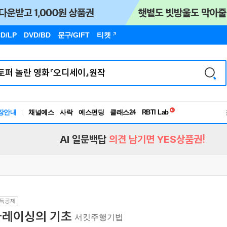
D/LP
DVD/BD
문구
/GIFT
티켓
독서유형검사
RBTI Lab
장안내
채널예스
사락
예스펀딩
클래스24
독서유형검사
AI 일문백답
의견 남기면 YES상품권!
득공제
카레이싱의 기초
서킷주행기법