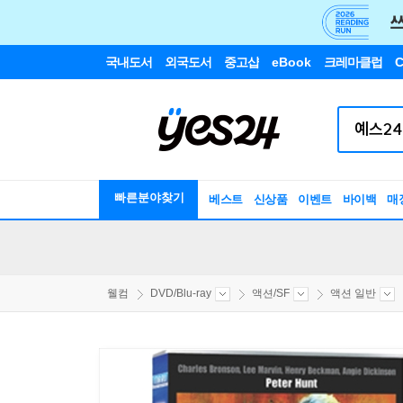
국내도서
외국도서
중고샵
eBook
크레마클럽
C
빠른분야찾기
베스트
신상품
이벤트
바이백
매
웰컴
DVD/Blu-ray
액션/SF
액션 일반