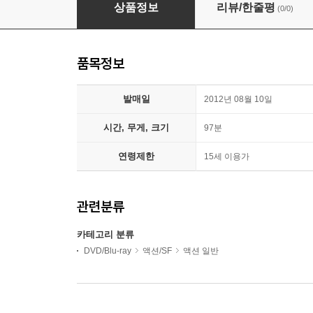
죽음의 추적자
상품정보
리뷰/한줄평
(0/0)
품목정보
발매일
2012년 08월 10일
시간, 무게, 크기
97분
연령제한
15세 이용가
관련분류
카테고리 분류
DVD/Blu-ray
액션/SF
액션 일반