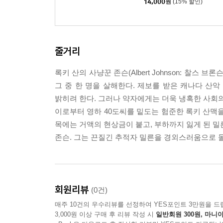
14,000
원
(15% 할인)
줄거리
록키 산의 사냥꾼 존슨(Albert Johnson: 찰
그 중 한 명을 살해한다. 제보를 받은 캐나다 산악 경찰
밝히려 한다. 그러나 약자에게는 더욱 냉혹한 사회의
이로부터 영하 40도씨를 밑도는 험준한 록키 산맥을
목에는 거액의 현상금이 붙고, 부하까지 잃게 된 밀
존슨. 그는 끈질긴 추적자 밀른을 경외스러움으로 
회원리뷰
(0건)
매주 10건의 우수리뷰를 선정하여 YES포인트 3만원을 드
3,000원 이상 구매 후 리뷰 작성 시
일반회원 300원, 마니아