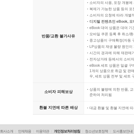
소비자의 사용, 포장 개봉에 
복제가 가능한 상품 등의 포장을 
소비자의 요청에 따라 개별
디지털 컨텐츠인 eBook, 
eBook 대여 상품은 대여 기
모바일 쿠폰 등록 후 취소/환
반품/교환 불가사유
중고상품이 구매확정(자동 
LP상품의 재생 불량 원인이 기
시간의 경과에 의해 재판매가
전자상거래 등에서의 소비자
eBook 세트 상품은 일괄 
1개의 상품으로 취급 및 판매
우, 세트 상품 전부 및 세트
상품의 불량에 의한 반품, 교
소비자 피해보상
준하여 처리됨
환불 지연에 따른 배상
대금 환불 및 환불 지연에 
회사소개
인재채용
이용약관
개인정보처리방침
청소년보호정책
도서홍보안내