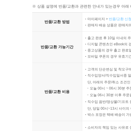
※ 상품 설명에 반품/교환과 관련한 안내가 있는경우 아래 
마이페이지 >
반품/교환 신청
반품/교환 방법
판매자 배송 상품은 판매자와
출고 완료 후 10일 이내의 
디지털 콘텐츠인 eBook의 
반품/교환 가능기간
중고상품의 경우 출고 완료일
모바일 쿠폰의 경우 유효기간(
고객의 단순변심 및 착오구
직수입양서/직수입일서중 일
단, 아래의 주문/취소 조건인
오늘 00시 ~ 06시 30분 
반품/교환 비용
오늘 06시 30분 이후 주문
직수입 음반/영상물/기프트 
단, 당일 00시~13시 사이
박스 포장은 택배 배송이 가
소비자의 책임 있는 사유로 