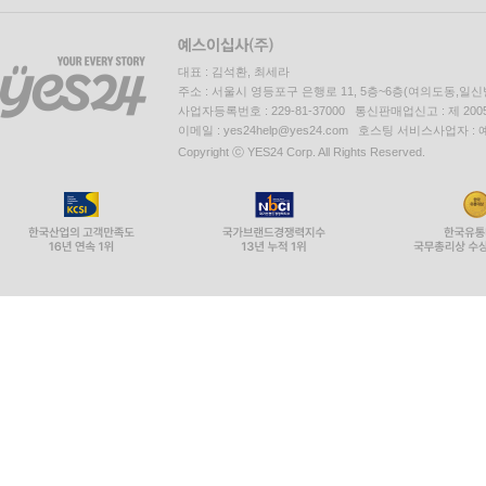
대표 : 김석환, 최세라
주소 : 서울시 영등포구 은행로 11, 5층~6층(여의도동,일신
사업자등록번호 : 229-81-37000 통신판매업신고 : 제 200
이메일 : yes24help@yes24.com 호스팅 서비스사업자 :
Copyright ⓒ YES24 Corp. All Rights Reserved.