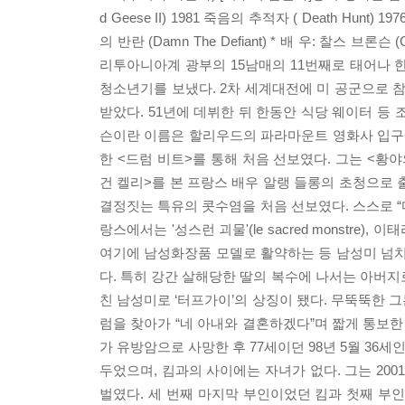
d Geese II) 1981 죽음의 추적자 ( Death Hunt) 197
의 반란 (Damn The Defiant) * 배 우: 찰스 브론
리투아니아계 광부의 15남매의 11번째로 태어나 
청소년기를 보냈다. 2차 세계대전에 미 공군으로 
받았다. 51년에 데뷔한 뒤 한동안 식당 웨이터 등
슨이란 이름은 할리우드의 파라마운트 영화사 입구에
한 <드럼 비트>를 통해 처음 선보였다. 그는 <황야의
건 켈리>를 본 프랑스 배우 알랭 들롱의 초청으로 출
결정짓는 특유의 콧수염을 처음 선보였다. 스스로 
랑스에서는 '성스런 괴물'(le sacred monstre)
여기에 남성화장품 모델로 활약하는 등 남성미 넘치는
다. 특히 강간 살해당한 딸의 복수에 나서는 아버지
친 남성미로 ‘터프가이’의 상징이 됐다. 무뚝뚝한 
럼을 찾아가 “네 아내와 결혼하겠다”며 짧게 통보한 
가 유방암으로 사망한 후 77세이던 98년 5월 36세
두었으며, 킴과의 사이에는 자녀가 없다. 그는 2
벌였다. 세 번째 마지막 부인이었던 킴과 첫째 부인