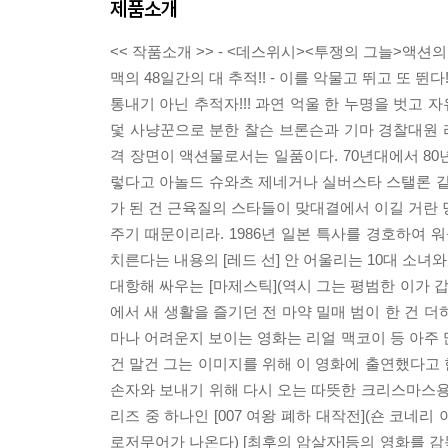
제품소개
<< 작품소개 >> - <데스위시><투쟁의 그늘>액션의
맥의 48일간의 대 추적!! - 이를 악물고 뛰고 또 뛴다
통내기 아닌 추적자!!! 과연 억울 한 누명을 벗고 자
덫 사냥꾼으로 분한 찰슨 브론슨과 기마 경찰대원
격 장면이 액션물로서는 일품이다. 70년대에서 8
렇다고 아놀드 슈와츠 제네거나 실버스타 스탤론 같
가 된 건 근육질의 스타들이 맞대결에서 이길 거란 
주기 때문이리라. 1986년 일본 특사를 경호하여
치른다는 내용의 [레드 선] 안 어울리는 10대 소녀
대항해 싸우는 [마제스틱](역시 그는 평범한 이가 
에서 새 생활을 즐기던 전 마약 밀매 범이 한 건 
마나 어려운지 보이는 영화는 리얼 맥코이 등 아주 
건 말건 그는 이미지를 위해 이 영화에 출연했다고
손자와 보내기 위해 다시 오는 따뜻한 크리스마스용 
리즈 중 하나인 [007 여왕 폐하 대작전](숀 코네리 
로저무어가 나온다) [최후의 암살자]등의 영화를 감독했다 <<