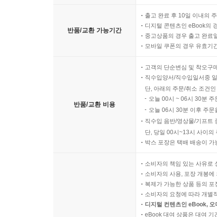
출고 완료 후 10일 이내의 
디지털 콘텐츠인 eBook의 
반품/교환 가능기간
중고상품의 경우 출고 완료일
모바일 쿠폰의 경우 유효기간(
고객의 단순변심 및 착오구
직수입양서/직수입일서중 일
단, 아래의 주문/취소 조건인
오늘 00시 ~ 06시 30분 
반품/교환 비용
오늘 06시 30분 이후 주문
직수입 음반/영상물/기프트 
단, 당일 00시~13시 사이
박스 포장은 택배 배송이 가
소비자의 책임 있는 사유로 
소비자의 사용, 포장 개봉에 
복제가 가능한 상품 등의 포장을 
소비자의 요청에 따라 개별
디지털 컨텐츠인 eBook, 
eBook 대여 상품은 대여 기