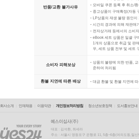
모바일 쿠폰 등록 후 취소/환
반품/교환 불가사유
중고상품이 구매확정(자동 
LP상품의 재생 불량 원인이 기
시간의 경과에 의해 재판매가
전자상거래 등에서의 소비자
eBook 세트 상품은 일괄 
1개의 상품으로 취급 및 판매
우, 세트 상품 전부 및 세트
상품의 불량에 의한 반품, 교
소비자 피해보상
준하여 처리됨
환불 지연에 따른 배상
대금 환불 및 환불 지연에 
회사소개
인재채용
이용약관
개인정보처리방침
청소년보호정책
도서홍보안내
대표 : 김석환, 최세라
주소 : 서울시 영등포구 은행로 11, 5층~6층(여의도동,일신