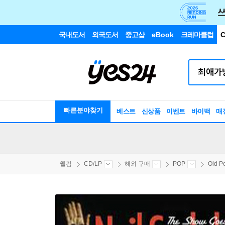
국내도서
외국도서
중고샵
eBook
크레마클럽
C
빠른분야찾기
베스트
신상품
이벤트
바이백
매
웰컴
CD/LP
해외 구매
POP
Old P