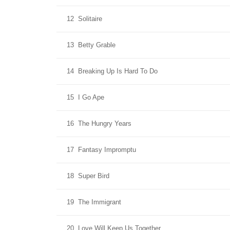
12
Solitaire
13
Betty Grable
14
Breaking Up Is Hard To Do
15
I Go Ape
16
The Hungry Years
17
Fantasy Impromptu
18
Super Bird
19
The Immigrant
20
Love Will Keep Us Together