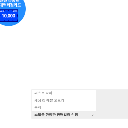
퍼스트 라이드
세상 참 예쁜 오드리
룩백
스틸북 한정판 판매알림 신청