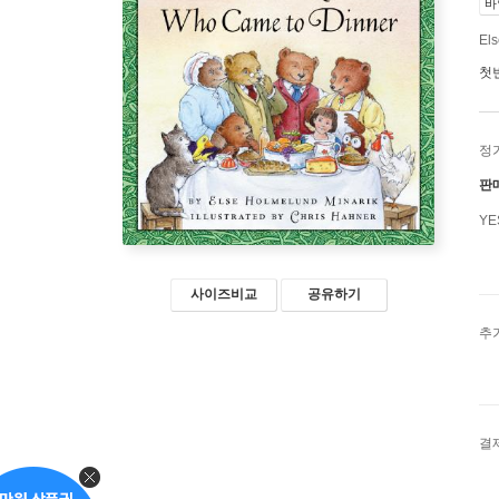
바
Els
첫
정
판
Y
사이즈비교
공유하기
추
결