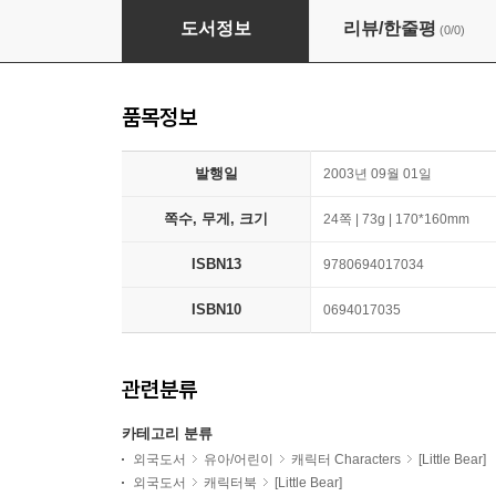
Maurice Sendak's Little Bear: The Cricket 
도서정보
리뷰/한줄평
(0/0)
품목정보
발행일
2003년 09월 01일
쪽수, 무게, 크기
24쪽 | 73g | 170*160mm
ISBN13
9780694017034
ISBN10
0694017035
관련분류
카테고리 분류
외국도서
유아/어린이
캐릭터 Characters
[Little Bear]
외국도서
캐릭터북
[Little Bear]