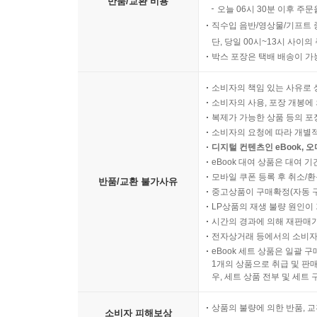
반품/교환 비용
오늘 06시 30분 이후 주문
직수입 음반/영상물/기프트 
단, 당일 00시~13시 사이
박스 포장은 택배 배송이 가
소비자의 책임 있는 사유로 
소비자의 사용, 포장 개봉에 
복제가 가능한 상품 등의 포장을 
소비자의 요청에 따라 개별
디지털 컨텐츠인 eBook, 
eBook 대여 상품은 대여 기
모바일 쿠폰 등록 후 취소/환
반품/교환 불가사유
중고상품이 구매확정(자동 
LP상품의 재생 불량 원인이 기
시간의 경과에 의해 재판매가
전자상거래 등에서의 소비자
eBook 세트 상품은 일괄 
1개의 상품으로 취급 및 판매
우, 세트 상품 전부 및 세트
상품의 불량에 의한 반품, 교
소비자 피해보상