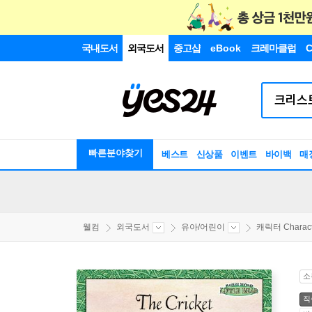
국내도서
외국도서
중고샵
eBook
크레마클럽
C
빠른분야찾기
베스트
신상품
이벤트
바이백
매
웰컴
외국도서
유아/어린이
캐릭터 Characte
소
직