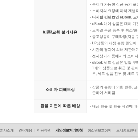
복제가 가능한 상품 등의 포장을 
소비자의 요청에 따라 개별
디지털 컨텐츠인 eBook, 
eBook 대여 상품은 대여 기
모바일 쿠폰 등록 후 취소/환
반품/교환 불가사유
중고상품이 구매확정(자동 
LP상품의 재생 불량 원인이 기
시간의 경과에 의해 재판매가
전자상거래 등에서의 소비자
eBook 세트 상품은 일괄 
1개의 상품으로 취급 및 판매
우, 세트 상품 전부 및 세트
상품의 불량에 의한 반품, 교
소비자 피해보상
준하여 처리됨
환불 지연에 따른 배상
대금 환불 및 환불 지연에 
회사소개
인재채용
이용약관
개인정보처리방침
청소년보호정책
도서홍보안내