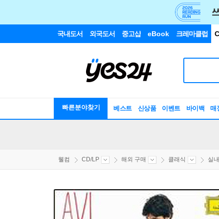
국내도서
외국도서
중고샵
eBook
크레마클럽
C
빠른분야찾기
베스트
신상품
이벤트
바이백
매
웰컴
CD/LP
해외 구매
클래식
실내