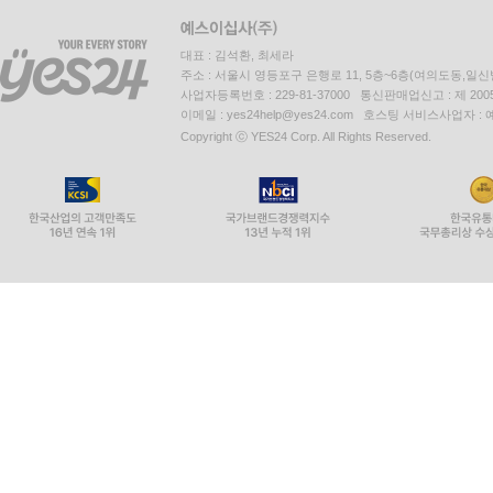
대표 : 김석환, 최세라
주소 : 서울시 영등포구 은행로 11, 5층~6층(여의도동,일신
사업자등록번호 : 229-81-37000 통신판매업신고 : 제 200
이메일 : yes24help@yes24.com 호스팅 서비스사업자 :
Copyright ⓒ YES24 Corp. All Rights Reserved.