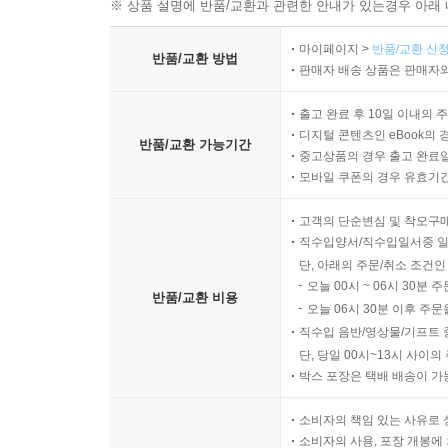
※ 상품 설명에 반품/교환과 관련한 안내가 있는경우 아래 
마이페이지 >
반품/교환 신청
반품/교환 방법
판매자 배송 상품은 판매자와
출고 완료 후 10일 이내의 
디지털 콘텐츠인 eBook의 
반품/교환 가능기간
중고상품의 경우 출고 완료일
모바일 쿠폰의 경우 유효기간(
고객의 단순변심 및 착오구
직수입양서/직수입일서중 일
단, 아래의 주문/취소 조건인
오늘 00시 ~ 06시 30분 
반품/교환 비용
오늘 06시 30분 이후 주문
직수입 음반/영상물/기프트 
단, 당일 00시~13시 사이
박스 포장은 택배 배송이 가
소비자의 책임 있는 사유로 
소비자의 사용, 포장 개봉에 