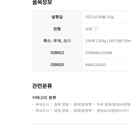
품목정보
발행일
2012년 06월 15일
판형
양장
쪽수, 무게, 크기
159쪽 | 320g | 145*198*20
ISBN13
9788994120348
ISBN10
8994120343
관련분류
카테고리 분류
국내도서
경제 경영
경제/경제학
각국 경제/경제사/전망
국내도서
경제 경영
경제/경제학
경제상식/경제이야기