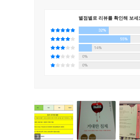
누구보다 잘 설명하고 있기 때문이다.”
세계의 경제를 비약적으로 성장시켰던 쉽게 따는 
- 닉 슐츠, 「포브스」
성장할 것으로 믿고 빚을 내어 집을 사고 투자를 
별점별로 리뷰를 확인해 보세
과거에는 수십 년에 소득이 두 배씩 증가했지만 최근
32%
“나는 지난 주말 《거대한 침체》를 흥미롭게 읽었
코웬에게 아주 고맙게 생각한다.”
55%
GDP는 계속 성장하고 있었지만 실질소득은 GDP
- 레이한 살람, 「내셔널리뷰」
14%
때문에 성장이 멈추고 있다는 사실을 인식하지 못하
0%
쉽게 따는 과일이 있던 시대에는 GDP에서 정부
“타일러 코웬의 말이 맞다면 마땅한 치료법이 없
0%
그리고 의료서비스와 교육비 또한 GDP에서 차
학생들을 보다 많이 학교에 보낸다고 더 이상 나아
성장하고 삶이 윤택해졌는가에 대해서는 누구라도 
한다고 좋아지지는 않을 것이다.”
- 팀 하포드, 「파이낸셜타임즈」
이제 고성장 시대는 멈추었고 저성장 시대를 맞이해
않을 것이라고 저자는 말한다. 새로운 쉽게 따는 
“타일러 코웬은 지적한 바와 같이 이 시대의 기
나빠지는 방향으로 정책이 결정되지 않도록 해야 
없다.”
기다려야 한다.
- 데이비드 브룩스, 「뉴욕타임즈」
“타일러 코웬의 책은 많은 논란을 일으킨다……. 그
3