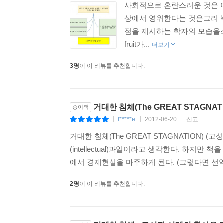
담고 있다. 참으로 훌륭한 책이다.”
사회적으로 혼란스러운 것은 어
- 브링크 린제이, 포브스닷컴
상에서 영위한다는 것은그리 
점을 제시하는 학자의 모습을소개
“타일러 코웬의 책은 마케팅 분야에서 쿠데타를 
fruit가...
더보기
문제에 집중하도록 했다.”
3명
이 이 리뷰를 추천합니다.
스콧 섬너, 머니일루션닷컴
거대한 침체(The GREAT STAGNATI
종이책
l*****e
2012-06-20
신고
|
|
|
거대한 침체(The GREAT STAGNATION)
(intellectual)과일이라고 생각한다. 하
에서 경제현실을 마주하게 된다. (그렇다면 선악
2명
이 이 리뷰를 추천합니다.