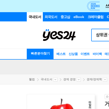
국내도서
외국도서
중고샵
eBook
크레마클럽
C
빠른분야찾기
베스트
신상품
이벤트
바이백
매
웰컴
국내도서
경제 경영
경제/경제학
소