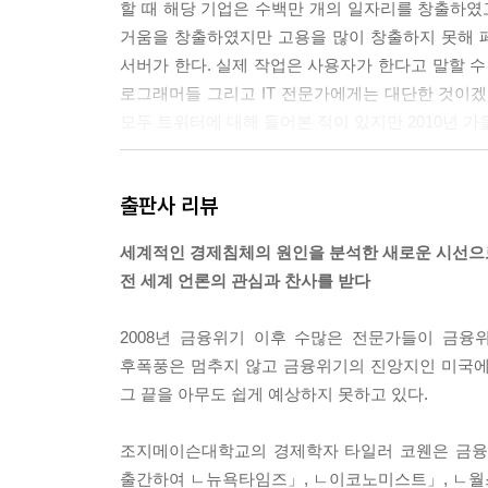
할 때 해당 기업은 수백만 개의 일자리를 창출하
거움을 창출하였지만 고용을 많이 창출하지 못해 
서버가 한다. 실제 작업은 사용자가 한다고 말할 수
로그래머들 그리고 IT 전문가에게는 대단한 것이겠
모두 트위터에 대해 들어본 적이 있지만 2010년 가을
폴 크루그먼이 《새로운 미래를 말하다》라는 책에서
출판사 리뷰
그 심정을 이해할 수 있는데 1950년대에는 쉽게 따
언급했다. 즉, 높은 세율, 높은 노조가입 비율 그
세계적인 경제침체의 원인을 분석한 새로운 시선으
킨다고 해서 과거 상황, 즉 고성장 경제를 재창조할
전 세계 언론의 관심과 찬사를 받다
하라고 이야기한다. 그는 앞뒤 순서를 잘못 정하고
2008년 금융위기 이후 수많은 전문가들이 금
후폭풍은 멈추지 않고 금융위기의 진앙지인 미국에
---쉽게 따는 과일을 먹은 정부
그 끝을 아무도 쉽게 예상하지 못하고 있다.
조지메이슨대학교의 경제학자 타일러 코웬은 금융
출간하여 ㄴ뉴욕타임즈」, ㄴ이코노미스트」, ㄴ월