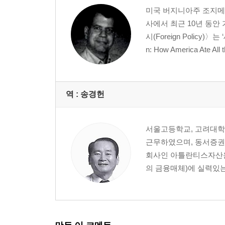
06. 우리가 해결할 수 있을까?
미국 버지니아주 조지메이
과거와 현재의 큰 차이
사에서 최근 10년 동안
시(Foreign Policy)
각주
n: How America Ate All th
역 :
송경헌
서울고등학교, 고려대학교
근무하였으며, 동서증권
회사인 아틀란티스자산운
의 금융매체)에 실력있는