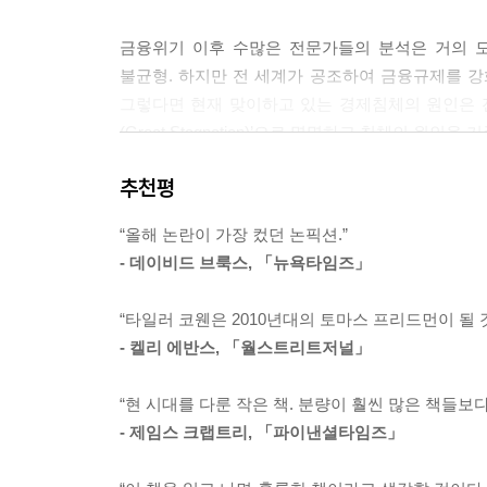
금융위기 이후 수많은 전문가들의 분석은 거의 
불균형. 하지만 전 세계가 공조하여 금융규제를 
그렇다면 현재 맞이하고 있는 경제침체의 원인은 전
(Great Stagnation)’으로 명명하고 침체의 
추천평
저자는 ‘거대한 침체’가 발생하고 있는 원인이 
“사람들이 실제보다 부유하다고 생각했다.”라고 
“올해 논란이 가장 컸던 논픽션.”
성장할 것으로 믿었기 때문에 탐욕이 발생했다는 
- 데이비드 브룩스, 「뉴욕타임즈」
쉽게 따는 과일은 사라졌고
“타일러 코웬은 2010년대의 토마스 프리드먼이 될 
경제성장은 멈추었다
- 켈리 에반스, 「월스트리트저널」
책에서 저자는 경제성장이 멈춘 이유를 수백 년간 
“현 시대를 다룬 작은 책. 분량이 훨씬 많은 책들보
세 가지로 광활한 토지, 혁신적인 신기술, 교육
- 제임스 크랩트리, 「파이낸셜타임즈」
적용하기 어려울 것이다. 저자는 한국과 같은 국
도입해서 따라 하는 ‘성장 따라잡기’이다. ‘성장 따