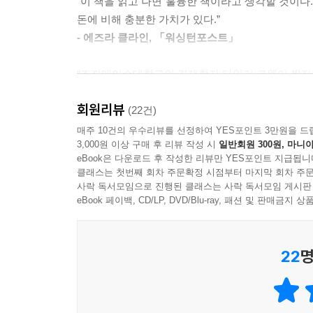
“이 책을 읽고 나면 훌륭한 책이라고 생각할 것이다
돈에 비해 충분한 가치가 있다.”
첫째, 혁신적인 신기술. 1880년에서 1940년까지
- 에즈라 클라인, 「워싱턴포스트」
비행기, 전화기, 전화기 등이 이 기간에 집중적으
크게 기여했다. 하지만 최근에 개발된 기술들은
“조지메이슨대학교의 경제학자 타일러 코웬이 짧지만
경제성장에 미치는 영향은 제한적이다. 인터넷은 
- 스티븐 펄스타인, 「워싱턴포스트」
설명한다. 지금은 전 세계적으로 기술적 혁신의 정
회원리뷰
(22건)
“타일러 코웬은 없어서는 안 될 경제전문가가 되었다
매주 10건의 우수리뷰를 선정하여 YES포인트 3만원을 드
둘째, 교육시스템. 과거 미국이나 한국이나 대학
3,000원 이상 구매 후 리뷰 작성 시
일반회원 300원, 마니아
- 매슈 셰퍼, 「내셔널리뷰」
못하고 농사를 짓고 있었다. 교육시스템의 발전으로
eBook은 다운로드 후 작성한 리뷰만 YES포인트 지급됩니
있었다. 하지만 현재는 대학에 진학하는 학생의 수
클래스는 첫번째 회차 주문확정 시점부터 마지막 회차 주문
“미국은 300년이 넘는 지난 시간 동안 쉽게 따
사락 독서모임으로 진행된 클래스는 사락 독서모임 게시판
소진되었다고 한다. 하지만 사람들은 쉽게 따는 
eBook 페이백, CD/LP, DVD/Blu-ray, 패션 및 판매금
셋째, 성장 따라잡기. 한국을 비롯한 과거의 개
알고 나아갔다. 그리고 타일러 코웬은 ‘사람들은
성장시킬 수 있었다. 하지만 현재는 한국이 선진국
찌르는 말이다.”
제도를 따라하는 국가가 아닌 선진국과 새로운 기술
22
명
- 브렛 스완슨, 「포브스」
GDP는 성장했지만 실질소득은 성장하지 않았다
“150년 동안 빠른 경제성장과 발전을 가져온 쉽게 
원인을 제대로 분석해야 해결책이 나온다
1970년대 이후 1인당 평균소득 증가세가 둔화되고