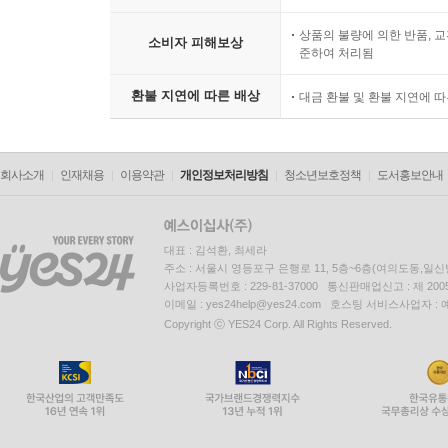
상품의 불량에 의한 반품, 교
소비자 피해보상
준하여 처리됨
환불 지연에 따른 배상
대금 환불 및 환불 지연에 
회사소개
인재채용
이용약관
개인정보처리방침
청소년보호정책
도서홍보안내
대표 : 김석환, 최세라
주소 : 서울시 영등포구 은행로 11, 5층~6층(여의도동,일신
사업자등록번호 : 229-81-37000 통신판매업신고 : 제 200
이메일 : yes24help@yes24.com 호스팅 서비스사업자 :
Copyright ⓒ YES24 Corp. All Rights Reserved.