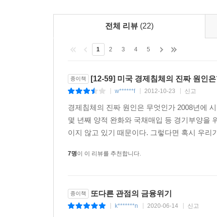
- 티모시 노아, 「슬레이트」
전체 리뷰
(22)
“타일러 코웬의 《거대한 침체》는 오늘날 미국에서
달했다고 주장한다(그렇다, 맞는 말이다).”
1
2
3
4
5
- 앨리스터 히스, 「시티A.M.」
[12-59] 미국 경제침체의 진짜 원인은
종이책
“나는 이 책이 지금 일어나는 일들에 대한 혁신적인
w******f
2012-10-23
신고
|
|
|
나는 이 책이 모든 책의 미래라고 생각한다.”
경제침체의 진짜 원인은 무엇인가 2008년에 
- 이글레시아스, 싱크프로그레스
몇 년째 양적 완화와 국채매입 등 경기부양을 
이지 않고 있기 때문이다. 그렇다면 혹시 우리가
“경제학자들이 지금 가장 많이 언급하는 책 가운데 
- 르네 몽타뉴, NPR 모닝에디션
7명
이 이 리뷰를 추천합니다.
“타일러 코웬의 책은 사람들의 생각에 엄청난 영향을
- 라이언 아벤트, 이코노미스트닷컴
또다른 관점의 금융위기
종이책
k*******n
2020-06-14
신고
|
|
|
“요즘 워싱턴이 주목하는 책은 《거대한 침체》이