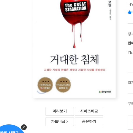
타
정
판
Y
결
구
미리보기
사이즈비교
파트너샵
공유하기