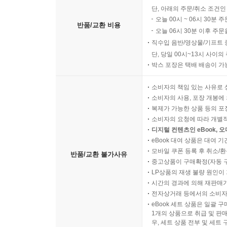
단, 아래의 주문/취소 조건인
오늘 00시 ~ 06시 30분 
반품/교환 비용
오늘 06시 30분 이후 주문
직수입 음반/영상물/기프트 
단, 당일 00시~13시 사이
박스 포장은 택배 배송이 가
소비자의 책임 있는 사유로 
소비자의 사용, 포장 개봉에 
복제가 가능한 상품 등의 포장을 
소비자의 요청에 따라 개별
디지털 컨텐츠인 eBook, 
eBook 대여 상품은 대여 기
모바일 쿠폰 등록 후 취소/환
반품/교환 불가사유
중고상품이 구매확정(자동 
LP상품의 재생 불량 원인이 기
시간의 경과에 의해 재판매가
전자상거래 등에서의 소비자
eBook 세트 상품은 일괄 
1개의 상품으로 취급 및 판매
우, 세트 상품 전부 및 세트