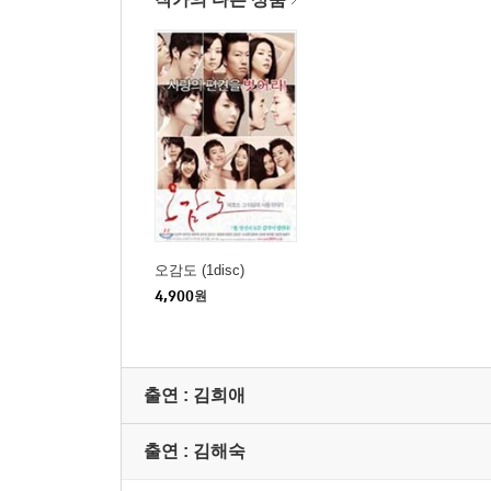
오감도 (1disc)
4,900
원
출연 :
김희애
출연 :
김해숙