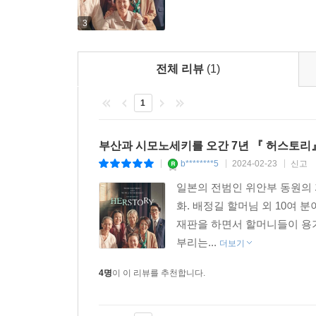
3
전체 리뷰
(1)
1
부산과 시모노세키를 오간 7년 『 허스토리
b********5
2024-02-23
신고
|
|
|
일본의 전범인 위안부 동원의 피
화. 배정길 할머님 외 10여 
재판을 하면서 할머니들이 용기
부리는...
더보기
4명
이 이 리뷰를 추천합니다.