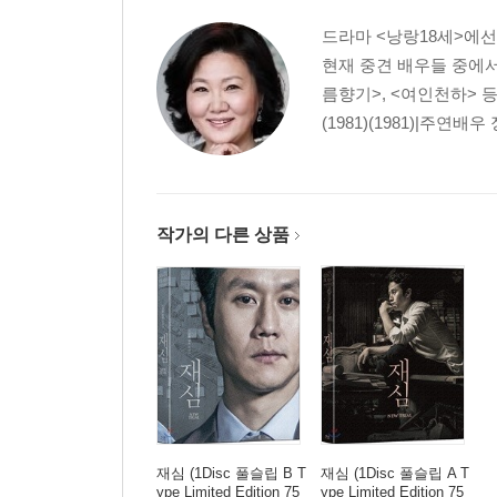
드라마 <낭랑18세>에
현재 중견 배우들 중에서
름향기>, <여인천하> 등
(1981)(1981)|주연배우 
작가의 다른 상품
재심 (1Disc 풀슬립 B T
재심 (1Disc 풀슬립 A T
ype Limited Edition 75
ype Limited Edition 75