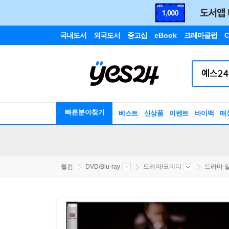
국내도서
외국도서
중고샵
eBook
크레마클럽
C
빠른분야찾기
베스트
신상품
이벤트
바이백
매
웰컴
DVD/Blu-ray
드라마/코미디
드라마 