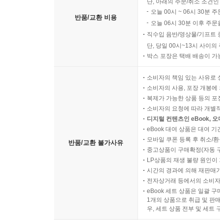
단, 아래의 주문/취소 조건인
오늘 00시 ~ 06시 30분 
반품/교환 비용
오늘 06시 30분 이후 주문
직수입 음반/영상물/기프트 
단, 당일 00시~13시 사이
박스 포장은 택배 배송이 가
소비자의 책임 있는 사유로 
소비자의 사용, 포장 개봉에 
복제가 가능한 상품 등의 포장을 
소비자의 요청에 따라 개별
디지털 컨텐츠인 eBook, 
eBook 대여 상품은 대여 기
모바일 쿠폰 등록 후 취소/환
반품/교환 불가사유
중고상품이 구매확정(자동 
LP상품의 재생 불량 원인이 기
시간의 경과에 의해 재판매가
전자상거래 등에서의 소비자
eBook 세트 상품은 일괄 
1개의 상품으로 취급 및 판매
우, 세트 상품 전부 및 세트