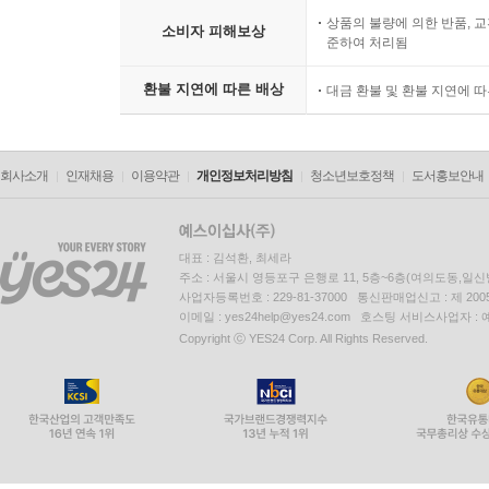
상품의 불량에 의한 반품, 교
소비자 피해보상
준하여 처리됨
환불 지연에 따른 배상
대금 환불 및 환불 지연에 
회사소개
인재채용
이용약관
개인정보처리방침
청소년보호정책
도서홍보안내
대표 : 김석환, 최세라
주소 : 서울시 영등포구 은행로 11, 5층~6층(여의도동,일신
사업자등록번호 : 229-81-37000 통신판매업신고 : 제 200
이메일 : yes24help@yes24.com 호스팅 서비스사업자 :
Copyright ⓒ YES24 Corp. All Rights Reserved.