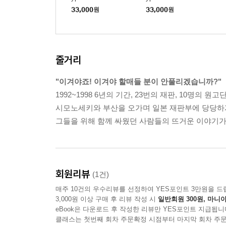
0세트 넘버링) : 블루레
0세트 넘버링) : 블루레
33,000
원
33,000
원
이
이
줄거리
"이겨야죠! 이겨야 할매들 분이 안풀리겠습니까?"
1992~1998 6년의 기간, 23번의 재판, 10명의 원고
시모노세키와 부산을 오가며 일본 재판부에 당당하
그들을 위해 함께 싸웠던 사람들의 뜨거운 이야기가
회원리뷰
(1건)
매주 10건의 우수리뷰를 선정하여 YES포인트 3만원을 드
3,000원 이상 구매 후 리뷰 작성 시
일반회원 300원, 마니아
eBook은 다운로드 후 작성한 리뷰만 YES포인트 지급됩니
클래스는 첫번째 회차 주문확정 시점부터 마지막 회차 주문