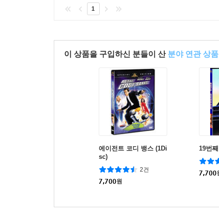
1
이 상품을 구입하신 분들이 산
분야 연관 상품
에이전트 코디 뱅스 (1Di
19번째 
sc)
2건
7,700
7,700
원