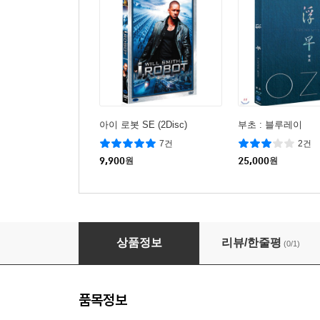
아이 로봇 SE (2Disc)
부초 : 블루레이
7건
2건
9,900
원
25,000
원
총각은 어려워 SE (1Disc)
상품정보
리뷰/한줄평
(0/1)
품목정보