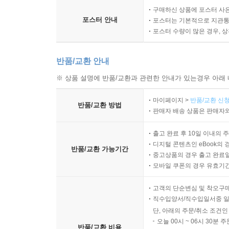
구매하신 상품에 포스터 사은
포스터 안내
포스터는 기본적으로 지관통에
포스터 수량이 많은 경우, 
반품/교환 안내
※ 상품 설명에 반품/교환과 관련한 안내가 있는경우 아래 
마이페이지 >
반품/교환 신청
반품/교환 방법
판매자 배송 상품은 판매자와
출고 완료 후 10일 이내의 
디지털 콘텐츠인 eBook의 
반품/교환 가능기간
중고상품의 경우 출고 완료일
모바일 쿠폰의 경우 유효기간(
고객의 단순변심 및 착오구
직수입양서/직수입일서중 일
단, 아래의 주문/취소 조건인
오늘 00시 ~ 06시 30분 
반품/교환 비용