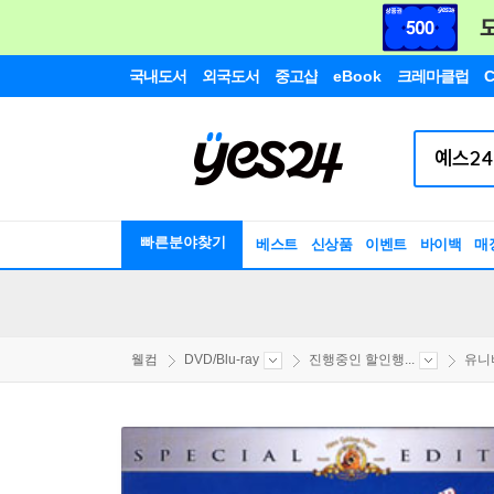
국내도서
외국도서
중고샵
eBook
크레마클럽
C
빠른분야찾기
베스트
신상품
이벤트
바이백
매
웰컴
DVD/Blu-ray
진행중인 할인행...
유니버