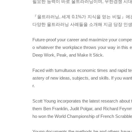
필요한 능력이 바로 울트라러닝이며, 무한경쟁 시대
『울트라러닝, 세계 0.1%가 지식을 얻는 비밀』에
다양한 울트라러닝 사례들을 소개해 지금 당장 인생
Future-proof your career and maximize your competiti
o whatever the workplace throws your way in this e
Deep Work, Peak, and Make It Stick.
Faced with tumultuous economic times and rapid tec
astery of new ideas, subjects, and skills. If you w
r.
Scott Young incorporates the latest research about t
them Ben Franklin, Judit Polgar, and Richard Feynma
ho won the World Championship of French Scrabble
Young documents the methods he and others have used