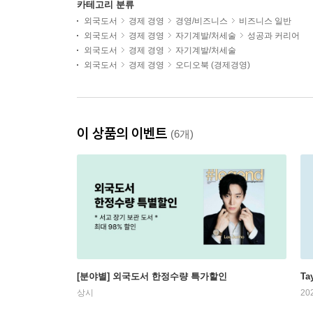
카테고리 분류
외국도서
경제 경영
경영/비즈니스
비즈니스 일반
외국도서
경제 경영
자기계발/처세술
성공과 커리어
외국도서
경제 경영
자기계발/처세술
외국도서
경제 경영
오디오북 (경제경영)
이 상품의 이벤트
(6개)
[분야별] 외국도서 한정수량 특가할인
Ta
상시
20