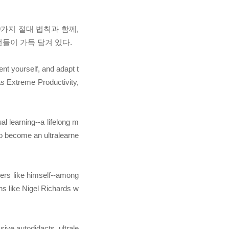
가지 절대 법칙과 함께,
들이 가득 담겨 있다.
nt yourself, and adapt t
as Extreme Productivity,
l learning--a lifelong m
to become an ultralearne
ners like himself--among
hs like Nigel Richards w
ive autodidacts, ultrale