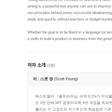
arning is a powerful tool anyone can use to improve t
ven principles behind every successful ultralearning
eeply and quickly, without teachers or budget-busting
Whether the goal is to be fluent in a language (or ten
e skills to build a product or business from the groun
저자 소개
(1명)
저 :
스콧 영
(Scott Young)
베스트셀러 《울트라러닝, 세계 0.1%가 지식을
도 1년 만에 MIT 컴퓨터과학 4년 과정을 
불리는 이 고강도의 자기주도적 학습법은 기존의