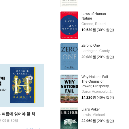
Laws of Human
Nature
Greene, Robert
19,530
원
(30% 할인)
Zero to One
Larrington, Carolyne/Furtado, Peter(EDT)
20,080
원
(20% 할인)
Why Nations Fail:
The Origins of
Power, Prosperity,
and Poverty
Daron Acemoglu, James A Robinson
14,220
원
(40% 할인)
Liar's Poker
ng - 여름에 읽어야 할 책
Lewis, Michael
년 09월 30일
22,960
원
(20% 할인)