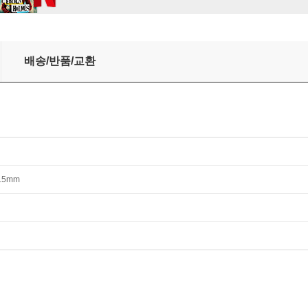
the Competition, and Accelerate Your Career
배송/반품/교환
*15mm