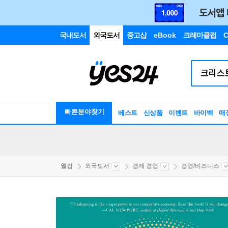
국내도서
외국도서
중고샵
eBook
크레마클럽
C
빠른분야찾기
베스트
신상품
이벤트
바이백
매
웰컴
외국도서
경제 경영
경영/비즈니스