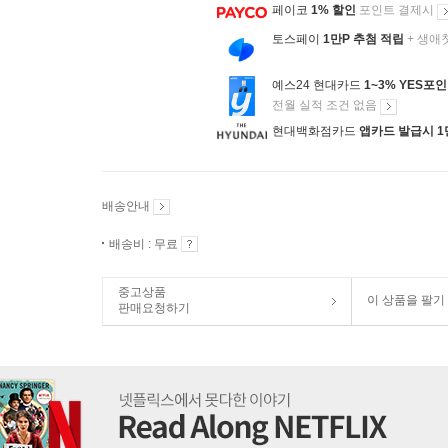
페이코
1% 할인
포인트 결제시
토스페이
1만P 추첨 적립
+ 생애
예스24 현대카드
1~3% YES포
전월 실적 조건 없음
현대백화점카드
앱카드 발급시 1
배송안내
배송비 : 무료
중고상품
이 상품을 팔기
판매요청하기