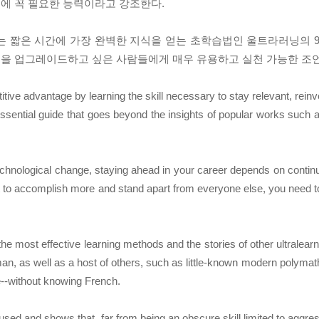
에 꼭 필요한 능력이라고 강조한다.
는 짧은 시간에 가장 완벽한 지식을 얻는 초학습법인 울트라러닝의 9
을 업그레이드하고 싶은 사람들에게 매우 유용하고 실천 가능한 조언
ve advantage by learning the skill necessary to stay relevant, reinve
ssential guide that goes beyond the insights of popular works such 
hnological change, staying ahead in your career depends on continua
ant to accomplish more and stand apart from everyone else, you need 
he most effective learning methods and the stories of other ultralear
n, as well as a host of others, such as little-known modern polymat
--without knowing French.
 and shows that, far from being an obscure skill limited to aggress