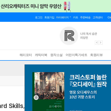
로그인
회원가입
마이페이지
카트
주문/배송
고객센터
Gl
해리포터
캐릭터북
원작소설
어린이특가세트
회원리뷰
rd Skills, Outsmart the