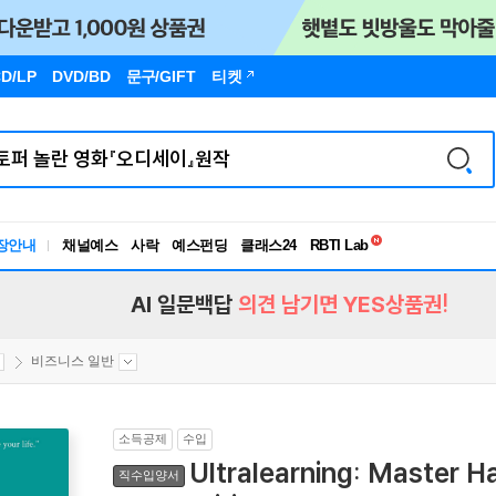
D/LP
DVD/BD
문구
/GIFT
티켓
독서유형검사
RBTI Lab
장안내
채널예스
사락
예스펀딩
클래스24
독서유형검사
AI 일문백답
의견 남기면 YES상품권!
비즈니스 일반
소득공제
수입
Ultralearning: Master Ha
직수입양서