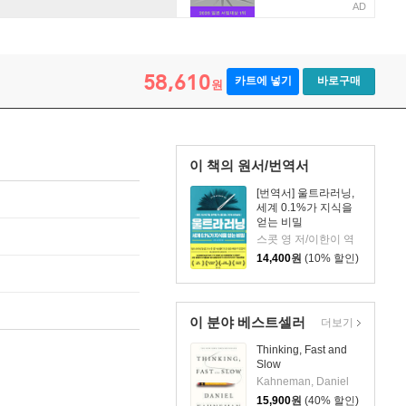
AD
58,610
카트에 넣기
바로구매
원
이 책의 원서/번역서
[번역서] 울트라러닝,
세계 0.1%가 지식을
얻는 비밀
스콧 영 저/이한이 역
14,400
원
(10% 할인)
이 분야 베스트셀러
더보기
Thinking, Fast and
Slow
Kahneman, Daniel
15,900
원
(40% 할인)