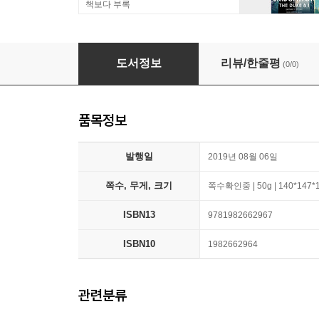
책보다 부록
Ultralearning: Master Hard Skills, Outsmart 
도서정보
리뷰/한줄평
(0/0)
품목정보
발행일
2019년 08월 06일
쪽수, 무게, 크기
쪽수확인중 | 50g | 140*147
ISBN13
9781982662967
ISBN10
1982662964
관련분류