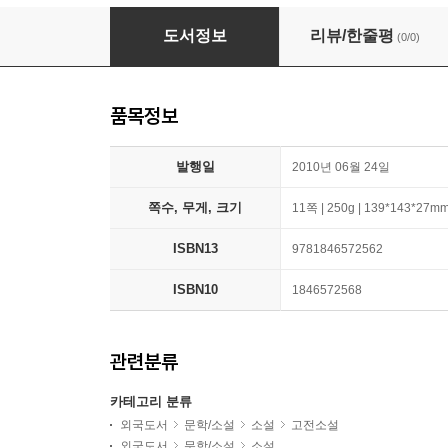
To Kill A Mockingbird
도서정보
리뷰/한줄평
(0/0)
품목정보
발행일
2010년 06월 24일
쪽수, 무게, 크기
11쪽 | 250g | 139*143*27m
ISBN13
9781846572562
ISBN10
1846572568
관련분류
카테고리 분류
외국도서
문학/소설
소설
고전소설
외국도서
문학/소설
소설