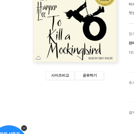
하
첫
정
판
Y
사이즈비교
공유하기
추
결