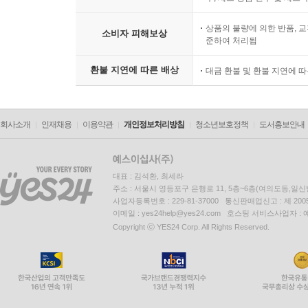
상품의 불량에 의한 반품, 교
소비자 피해보상
준하여 처리됨
환불 지연에 따른 배상
대금 환불 및 환불 지연에 
회사소개
인재채용
이용약관
개인정보처리방침
청소년보호정책
도서홍보안내
대표 : 김석환, 최세라
주소 : 서울시 영등포구 은행로 11, 5층~6층(여의도동,일신
사업자등록번호 : 229-81-37000 통신판매업신고 : 제 200
이메일 : yes24help@yes24.com 호스팅 서비스사업자 :
Copyright ⓒ YES24 Corp. All Rights Reserved.