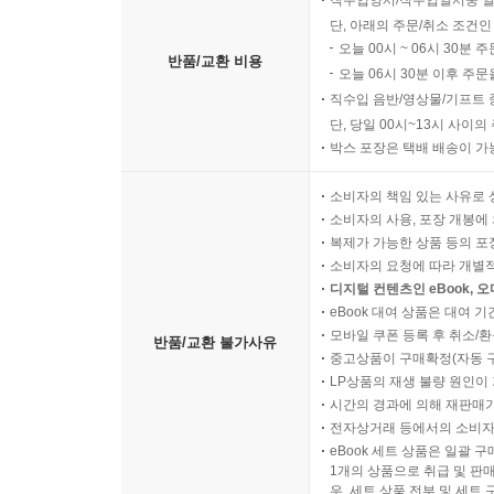
직수입양서/직수입일서중 일
단, 아래의 주문/취소 조건인
오늘 00시 ~ 06시 30분 
반품/교환 비용
오늘 06시 30분 이후 주문
직수입 음반/영상물/기프트 
단, 당일 00시~13시 사이
박스 포장은 택배 배송이 가
소비자의 책임 있는 사유로 
소비자의 사용, 포장 개봉에 
복제가 가능한 상품 등의 포장을 
소비자의 요청에 따라 개별
디지털 컨텐츠인 eBook, 
eBook 대여 상품은 대여 기
모바일 쿠폰 등록 후 취소/환
반품/교환 불가사유
중고상품이 구매확정(자동 
LP상품의 재생 불량 원인이 기
시간의 경과에 의해 재판매가
전자상거래 등에서의 소비자
eBook 세트 상품은 일괄 
1개의 상품으로 취급 및 판매
우, 세트 상품 전부 및 세트