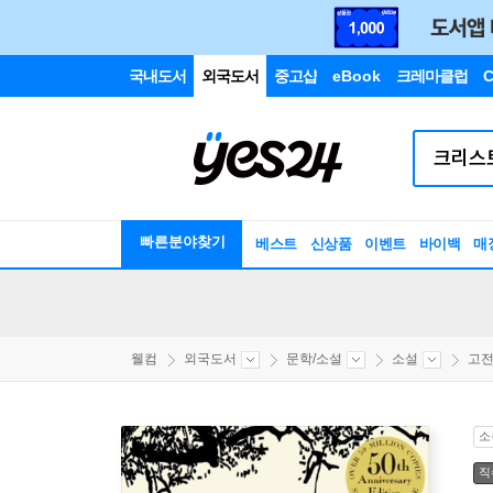
국내도서
외국도서
중고샵
eBook
크레마클럽
C
빠른분야찾기
베스트
신상품
이벤트
바이백
매
웰컴
외국도서
문학/소설
소설
고
소
직