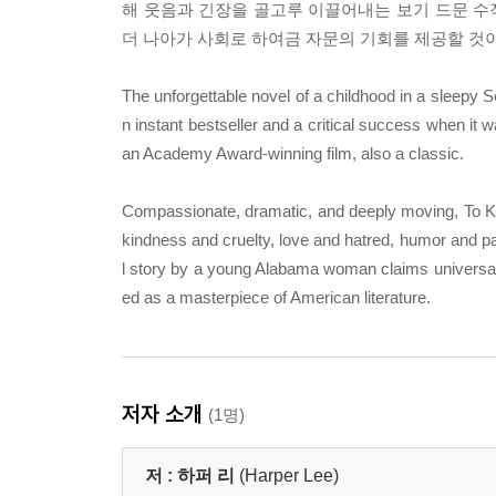
해 웃음과 긴장을 골고루 이끌어내는 보기 드문 수작
더 나아가 사회로 하여금 자문의 기회를 제공할 것이
The unforgettable novel of a childhood in a sleepy S
n instant bestseller and a critical success when it w
an Academy Award-winning film, also a classic.
Compassionate, dramatic, and deeply moving, To Ki
kindness and cruelty, love and hatred, humor and pat
l story by a young Alabama woman claims universal 
ed as a masterpiece of American literature.
저자 소개
(1명)
저 :
하퍼 리
(Harper Lee)