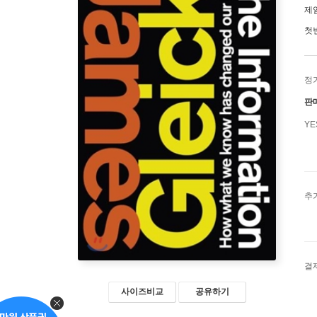
제
첫
정
판
Y
추
결
사이즈비교
공유하기