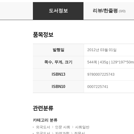
The Information
도서정보
리뷰/한줄평
(0/0)
품목정보
발행일
2012년 03월 01일
쪽수, 무게, 크기
544쪽 | 435g | 129*197*50
ISBN13
9780007225743
ISBN10
0007225741
관련분류
카테고리 분류
외국도서
인문 사회
사회일반
외국도서
자연과학
전문서