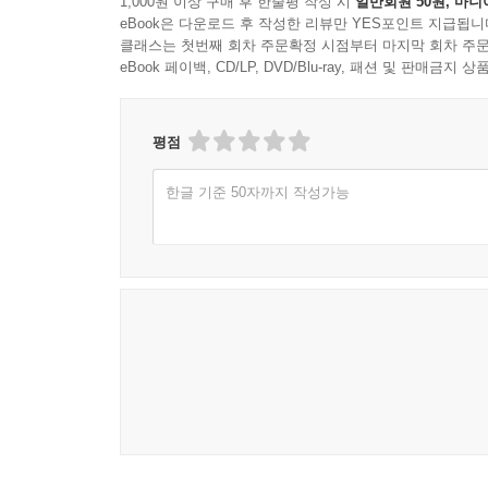
1,000원 이상 구매 후 한줄평 작성 시
일반회원 50원, 마니
eBook은 다운로드 후 작성한 리뷰만 YES포인트 지급됩니
클래스는 첫번째 회차 주문확정 시점부터 마지막 회차 주문
eBook 페이백, CD/LP, DVD/Blu-ray, 패션 및 판매금
평점
한글 기준 50자까지 작성가능