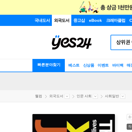
국내도서
외국도서
중고샵
eBook
크레마클럽
C
빠른분야찾기
베스트
신상품
이벤트
바이백
매
웰컴
외국도서
인문 사회
사회일반
소
직