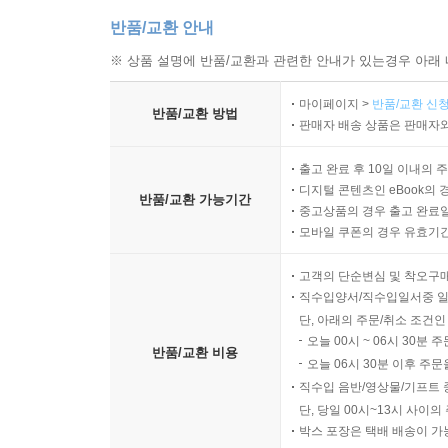
반품/교환 안내
※ 상품 설명에 반품/교환과 관련한 안내가 있는경우 아래 
마이페이지 >
반품/교환 신청
반품/교환 방법
판매자 배송 상품은 판매자와
출고 완료 후 10일 이내의 
디지털 콘텐츠인 eBook의 
반품/교환 가능기간
중고상품의 경우 출고 완료일
모바일 쿠폰의 경우 유효기간(
고객의 단순변심 및 착오구
직수입양서/직수입일서중 일
단, 아래의 주문/취소 조건인
오늘 00시 ~ 06시 30분 
반품/교환 비용
오늘 06시 30분 이후 주문
직수입 음반/영상물/기프트 
단, 당일 00시~13시 사이
박스 포장은 택배 배송이 가