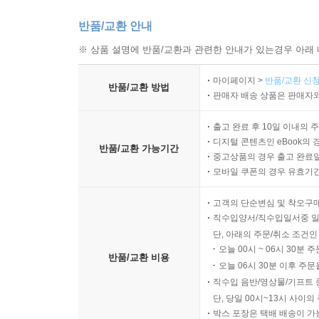
반품/교환 안내
※ 상품 설명에 반품/교환과 관련한 안내가 있는경우 아래 
마이페이지 >
반품/교환 신청
반품/교환 방법
판매자 배송 상품은 판매자와
출고 완료 후 10일 이내의 
디지털 콘텐츠인 eBook의 
반품/교환 가능기간
중고상품의 경우 출고 완료일
모바일 쿠폰의 경우 유효기간(
고객의 단순변심 및 착오구
직수입양서/직수입일서중 일
단, 아래의 주문/취소 조건인
오늘 00시 ~ 06시 30분 
반품/교환 비용
오늘 06시 30분 이후 주문
직수입 음반/영상물/기프트 
단, 당일 00시~13시 사이
박스 포장은 택배 배송이 가