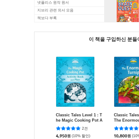
넷플리스 원작 원서
지브리 관련 외서 모음
책보다 부록
이 책을 구입하신 분
Classic Tales Level 1 : T
Classic Tales
he Magic Cooking Pot A
The Enormou
ctivity Book & Play
P3 pack)
2건
4,950
원
(10% 할인)
10,800
원
(10