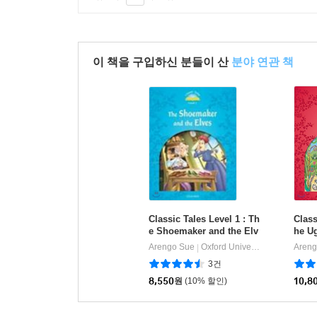
이 책을 구입하신 분들이 산
분야 연관 책
Classic Tales Level 1 : Th
Class
e Shoemaker and the Elv
he U
es
ck)
Arengo Sue
Oxford University Press
Areng
|
3건
8,550
원
(10% 할인)
10,8