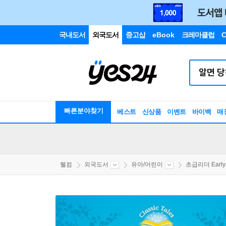
국내도서
외국도서
중고샵
eBook
크레마클럽
C
빠른분야찾기
베스트
신상품
이벤트
바이백
매
웰컴
외국도서
유아/어린이
초급리더 EarlyR