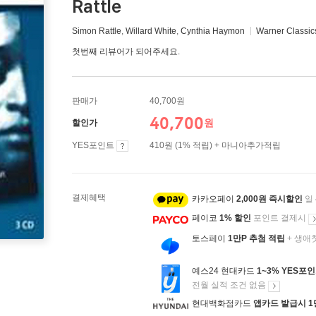
Rattle
Simon Rattle
,
Willard White
,
Cynthia Haymon
Warner Classic
첫번째 리뷰어가 되어주세요.
판매가
40,700원
40,700
원
할인가
YES포인트
410원 (1% 적립) + 마니아추가적립
결제혜택
카카오페이
2,000원 즉시할인
일
페이코
1% 할인
포인트 결제시
토스페이
1만P 추첨 적립
+ 생애
예스24 현대카드
1~3% YES포
전월 실적 조건 없음
현대백화점카드
앱카드 발급시 1