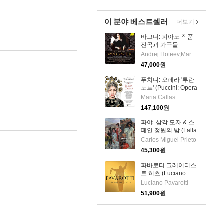
이 분야 베스트셀러
더보기
바그너: 피아노 작품
전곡과 가곡들
(Wagner:
Andrej Hoteev,Maria Bulgakova
Declarations of
47,000
원
Love)(CD) - Andrej
Hoteev
푸치니: 오페라 '투란
도트' (Puccini: Opera
'Turandot') (180g)
Maria Callas
(3LP Boxset) - Maria
147,100
원
Callas
파야: 삼각 모자 & 스
페인 정원의 밤 (Falla:
The Three-Cornered
Carlos Miguel Prieto
Hat & Nights in the
45,300
원
Gardens of Spain)
(CD) - Carlos Miguel
파바로티 그레이티스
Prieto
트 히츠 (Luciano
Pavarotti - The
Luciano Pavarotti
Greatest Hits) (3CD)
51,900
원
- Luciano Pavarotti