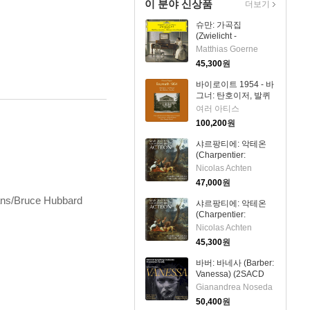
이 분야 신상품
더보기
슈만: 가곡집
(Zwielicht -
Schumann:
Matthias Goerne
Liederkreis)(CD) -
45,300
원
Matthias Goerne
바이로이트 1954 - 바
그너: 탄호이저, 발퀴
레, 로엔그린 & 파르
여러 아티스
지팔 (Bayreuth 1954
100,200
원
Wagner:
Tannhauser, Die
샤르팡티에: 악테온
Walkure, Lohengrin
(Charpentier:
& Parsifal) (13CD
Acteon)(CD) -
Nicolas Achten
Boxset) - 여러 아티스
Nicolas Achten
47,000
원
ans/Bruce Hubbard
샤르팡티에: 악테온
(Charpentier:
Acteon)(CD) -
Nicolas Achten
Nicolas Achten
45,300
원
바버: 바네사 (Barber:
Vanessa) (2SACD
Hybrid) - Gianandrea
Gianandrea Noseda
Noseda
50,400
원