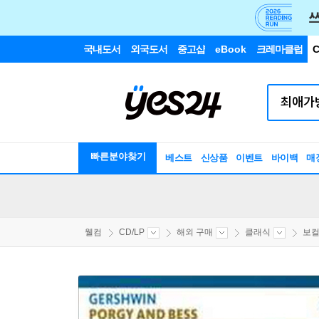
국내도서
외국도서
중고샵
eBook
크레마클럽
C
빠른분야찾기
베스트
신상품
이벤트
바이백
매
웰컴
CD/LP
해외 구매
클래식
보컬