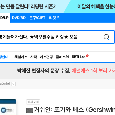
D/LP
DVD/BD
문구
/GIFT
티켓
독서유형검사
장안내
채널예스
사락
예스펀딩
클래스24
RBTI Lab
독서유형검사
박혜진 편집자의 문장 수집,
채널예스 1화 보러 가
/오페라
해외구매
거쉬인: 포기와 베스 (Gershwin: 
CD