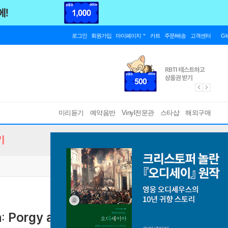
로그인
회원가입
마이페이지
카트
주문/배송
고객센터
Gl
미리듣기
예약음반
Vinyl전문관
스타샵
해외구매
기
Porgy and Bess) (3CD) - Simon