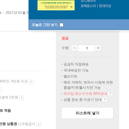
s
2017년 01월 20일
오늘은 그만 보기
품절
수량
공급처 직접배송
국내배송만 가능
별도카트
 400건, 4만원 이상
해외 거래처, 제작사 사정에 의한
품절/지연/출시지연 가능
직수입 취소수수료 30%안내
첫결제 3천원
상품 정보 중 미표기 안내
인트 적립
리스트에 넣기
만원 상품권
신규발급시