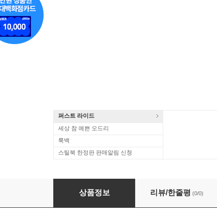
퍼스트 라이드
세상 참 예쁜 오드리
룩백
스틸북 한정판 판매알림 신청
거쉬인: 포기와 베스 (Gershwin: Porgy and Bess)
상품정보
리뷰/한줄평
(0/0)