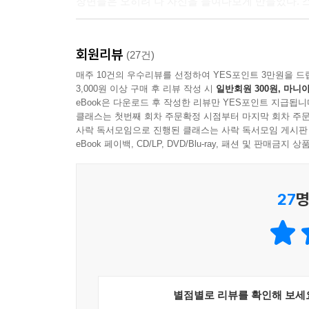
장면들은 오히려 나 자신을 들여다보게 만들었다. 
남들이 가리키는 방향에서 벗어나면 비로소 보이는
회원리뷰
작가의 말처럼 모든 길은 우리의 지도가 된다. 뚜
(27건)
보일지도 모른다. 그러나 이 모든 과정이 결국 나
매주 10건의 우수리뷰를 선정하여 YES포인트 3만원을 드
3,000원 이상 구매 후 리뷰 작성 시
일반회원 300원, 마니아
포기하거나 실망하지 않아도 되는 이유다. ‘나’라는
eBook은 다운로드 후 작성한 리뷰만 YES포인트 지급됩니
클래스는 첫번째 회차 주문확정 시점부터 마지막 회차 주문
“어쩌면 산다는 건 각자의 세상을 여행하는 것인지도
사락 독서모임으로 진행된 클래스는 사락 독서모임 게시판
eBook 페이백, CD/LP, DVD/Blu-ray, 패션 및 판매금
하루에 한 도시씩 여행하며 사랑에 빠졌던 이름들의
만들어 줄 계기가 되길 바란다.
27
명
별점별로 리뷰를 확인해 보세