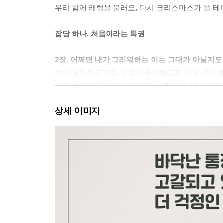
우리 함께 캐럴을 불러요, 다시 크리스마스가 올 테
잡담 하나, 처음이라는 특권
2장. 어쩌면 내가 그리워하는 이는 그대가 아닐지도
높이 날아오르고도, 끝없이 추락하고도 싶어, 당신과
어떤 여행은 고작 노래 한 곡만치 짧더라 │오키나와
약속해, 언젠가 우리 꼭 다시 함께 오기로 │로마, 
상세 이미지
무엇이 그리도 그리워서 여행하고 있나요 │바르셀로
3장. 어쩌면 조금 더 휘청여야 할지도
당신의 그 미숙함이 어찌나 아름답던지요 │타이베이
나는 결국 또 도망쳐 버렸다 │제주, 대한민국
아무래도 내 시계가 고장 난 것 같아 │모스크바, 러
언제든 떠날 수 있죠, 여전히 청춘인 걸요 │홍콩
저는 지금 대서양과 지중해의 경계를 넘는 중입니다