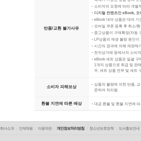
소비자의 요청에 따라 개별
디지털 컨텐츠인 eBook, 
eBook 대여 상품은 대여 기
모바일 쿠폰 등록 후 취소/환
반품/교환 불가사유
중고상품이 구매확정(자동 
LP상품의 재생 불량 원인이 기
시간의 경과에 의해 재판매가
전자상거래 등에서의 소비자
eBook 세트 상품은 일괄 
1개의 상품으로 취급 및 판매
우, 세트 상품 전부 및 세트
상품의 불량에 의한 반품, 교
소비자 피해보상
준하여 처리됨
환불 지연에 따른 배상
대금 환불 및 환불 지연에 
회사소개
인재채용
이용약관
개인정보처리방침
청소년보호정책
도서홍보안내