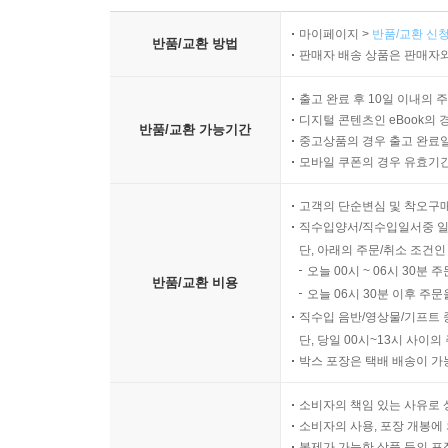
마이페이지 >
반품/교환 신청
반품/교환 방법
판매자 배송 상품은 판매자와
출고 완료 후 10일 이내의 
디지털 콘텐츠인 eBook의 
반품/교환 가능기간
중고상품의 경우 출고 완료일
모바일 쿠폰의 경우 유효기간(
고객의 단순변심 및 착오구
직수입양서/직수입일서중 일
단, 아래의 주문/취소 조건인
오늘 00시 ~ 06시 30분 
반품/교환 비용
오늘 06시 30분 이후 주문
직수입 음반/영상물/기프트 
단, 당일 00시~13시 사이
박스 포장은 택배 배송이 가
소비자의 책임 있는 사유로 
소비자의 사용, 포장 개봉에 
복제가 가능한 상품 등의 포장을 