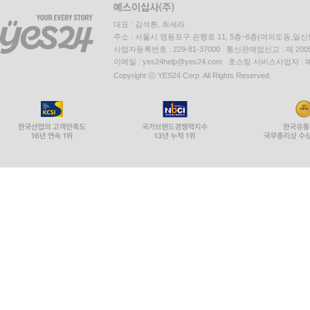
대표 : 김석환, 최세라
주소 : 서울시 영등포구 은행로 11, 5층~6층(여의도동,일신
사업자등록번호 : 229-81-37000 통신판매업신고 : 제 200
이메일 : yes24help@yes24.com 호스팅 서비스사업자 :
Copyright ⓒ YES24 Corp. All Rights Reserved.