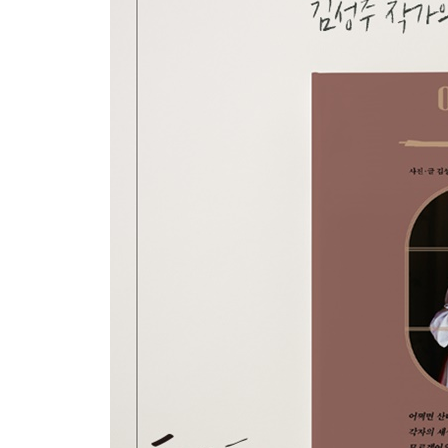
잡담 둘, 성공적인 항해를 위해 건배
4장. 어쩌면 더 이상 떠날 필요가 없을지도
작가님, 이번에도 혼행이에요? │싱가포르
내 여행의 주인공이 되어 줘 │마르세유, 프랑스
잘 먹었습니다, 진수성찬이었어요 │후쿠오카, 일본
도시에게 물었다, 여행이 답했다 │멜버른, 호주
이야기를 맺으며