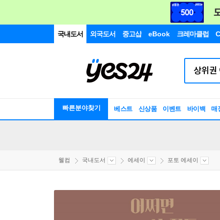
국내도서
외국도서
중고샵
eBook
크레마클럽
C
빠른분야찾기
베스트
신상품
이벤트
바이백
매
웰컴
국내도서
에세이
포토 에세이