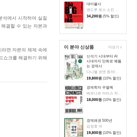
대마불사
앤드루 로스 소킨 저/노 다니엘 역
34,200
원
(5% 할인)
분석에서 시작하여 실질
 해결할 수 있는 자본과
이 분야 신상품
더보기
이라면 자본의 체제 속에
신석기 시대부터 AI
푸드쇼크를 해결하기 위해
시대까지 만화로 꿰뚫
는 경제사
다니엘 코엔 원저/오드 마소 그림/이주민 역
19,800
원
(10% 할인)
경제학자 우엘벡
베르나르 마리스 저/강민수 역
18,000
원
(10% 할인)
경제패권 500년
김정호 저
19,800
원
(10% 할인)