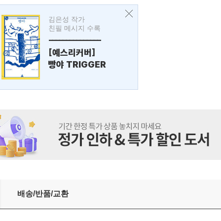
김은성 작가
친필 메시지 수록
---------------
[예스리커버]
빵야 TRIGGER
배송/반품/교환