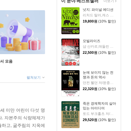
이 분야 베스트셀러
더보기
넛지: 파이널 에디션
리처드 탈러,캐스 선스타인 저/최정규 감수/이경식 역
19,800
원
(10% 할인)
모빌라이즈
샴 산카르,매들린 하트 저/방영호 역
22,500
원
(10% 할인)
도서 모음
눈에 보이지 않는 전
쟁과 돈의 역사
펼쳐보기
던컨 웰던 저/윤종은 역
22,320
원
(10% 할인)
죽은 경제학자의 살아
있는 아이디어
5세 미만 어린이 다섯 명
토드 부크홀츠 저/류현 역/한순구 감수
있다. 자본주의 식량체제가
29,520
원
(10% 할인)
출하고, 굶주림의 지옥에