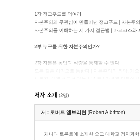
1장 정크푸드를 먹여라
자본주의의 무관심이 만들어낸 정크푸드 | 자본주
자본주의를 이해하는 세 가지 접근법 | 마르크스와 보
2부 누구를 위한 자본주의인가?
2장 자본은 농업과 식량을 통제할 수 없다
모든 길은 이익으로 통한다 | 자본주의의 죄악, 게으
노동자, 쉽게 쓰고 버리는 부속품 | 값싸게 만들어서
자본주의의 형성 과정 | 결국, 미래를 담보로 하는 
저자 소개
(2명)
3장 컨슈머리즘은 민주주의와 다르다
컨슈머리즘의 역사적 분석 | 값싼 석유가 만들어낸
저 :
로버트 앨브리턴
(Robert Albritton)
검증되지 않은 독성물질, 질병과 죽음을 불러오다 |
가난한 자가 더 가난해지는 지독한 자본주의 | 벌거
캐나다 토론토에 소재한 요크 대학교 정치과학
식민주의의 새로운 표현, 글로벌 경영 | 식량이 무기