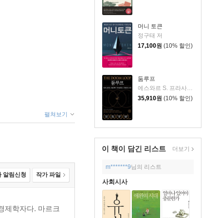
머니 토큰
정구태 저
17,100
원
(10% 할인)
둠루프
에스와르 S. 프라사드 저/박재영 역/최준영 감수
35,910
원
(10% 할인)
펼쳐보기
이 책이 담긴
리스트
더보기
m*******9
님의 리스트
 알림신청
작가 파일
사회시사
경제학자다. 마르크