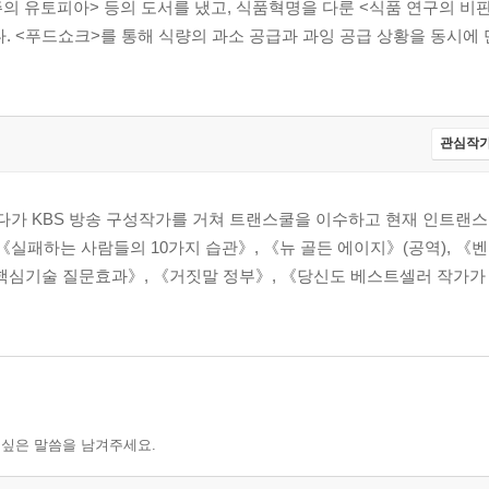
주의 유토피아> 등의 도서를 냈고, 식품혁명을 다룬 <식품 연구의 비
. <푸드쇼크>를 통해 식량의 과소 공급과 과잉 공급 상황을 동시에 
는가?
가
의 공존 | 비만 유행병의 중심지, 미국
관심작가
편된 식량체제의 결과 | 고기에 중독되는 현대인
보령 | 콩은 호르몬이다
 첨가물 | 미생물에 감염되다
가 KBS 방송 구성작가를 거쳐 트랜스쿨을 이수하고 현재 인트랜스
 천국, 슈퍼마켓
《실패하는 사람들의 10가지 습관》, 《뉴 골든 에이지》(공역), 《
굶주릴 수밖에 없는 현실
핵심기술 질문효과》, 《거짓말 정부》, 《당신도 베스트셀러 작가가 
 개발도상국의 노동자
부의 축적
다
 싶은 말씀을 남겨주세요.
온난화 | 사막화되고 있는 지구