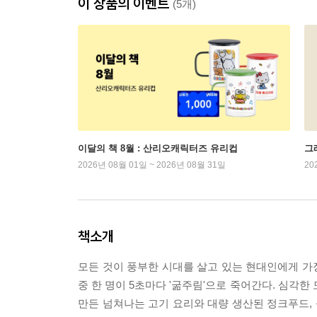
이 상품의 이벤트
(5개)
이달의 책 8월 : 산리오캐릭터즈 유리컵
그래
2026년 08월 01일 ~ 2026년 08월 31일
20
책소개
모든 것이 풍부한 시대를 살고 있는 현대인에게 가장 
중 한 명이 5초마다 '굶주림'으로 죽어간다. 심각
만든 넘쳐나는 고기 요리와 대량 생산된 정크푸드,