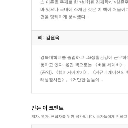
스 이론을 주제로 한 <변형된 경제학>, <실존
바 있으나 국내에 소개된 것은 이 책이 처음이다
제3부 미국은 왜 세계 식량체제의 중심에 자리잡았
건을 명쾌하게 분석했다...
4장 자본주의는 어떻게 기아와 비만을 만들어내는
붕괴되는 가족농 | 매혹적인 담배 산업 | 기아와 비만
역 :
김원옥
더 이상 달콤하지 않은 설탕 | 미국의 자본으로 재
녹색혁명은 굶주림을 해결할 수 없다 | 염분 과다 경
우리는 매일 농약을 먹는다 | 건강을 위협하는 식품
경북대학교를 졸업하고 LG생활건강에 근무하다
줄어드는 영양소 | 유전자를 조작하라 | 가공식품의
동하고 있다. 옮긴 책으로는 《버블 세계화》, 
요리사가 없는 패스트푸드 | 결국, 배불리 먹어도 
(공역), 《햄버거이야기》, 《커뮤니케이션의 
래생활사전》, 《거만한 놈들이...
5장 농업 노동자는 가난할 수밖에 없다
끼니를 때우기도 어려운 노동자들 | 농약에 노출된
세계 식량체제와 개발도상국 | 결국, 착취를 통한 
만든 이 코멘트
6장 농업과 식량체제의 변화는 환경을 파괴하고 있
저자, 역자, 편집자를 위한 공간입니다. 독자들에게 전하고
옥수수로 연료를 만들자 | 인류 전체의 재앙, 지구 