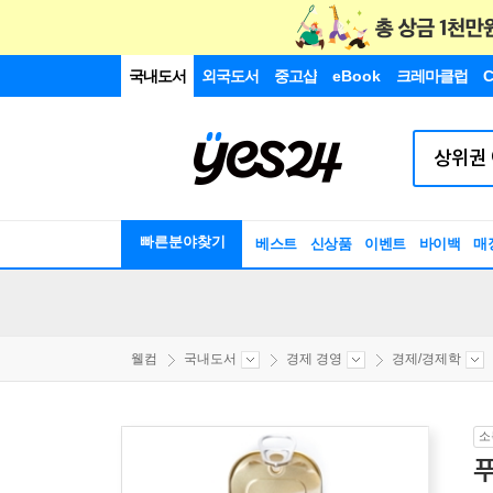
국내도서
외국도서
중고샵
eBook
크레마클럽
C
빠른분야찾기
베스트
신상품
이벤트
바이백
매
웰컴
국내도서
경제 경영
경제/경제학
소