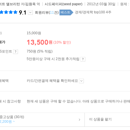
버트 앨브리턴
저/
김원옥
역
시드페이퍼(seed paper)
2012년 03월 30일
원제 :
9.1
경제/경제학 top100 4주
회원리뷰(
11
건)
베스트
가
15,000원
13,500
원
매가
(10% 할인)
ES포인트
750원 (5% 적립)
5만원이상 구매 시 2천원 추가적립
제혜택
카드/간편결제 혜택을 확인하세요
매 시 참고사항
현재 새 상품은 구매 할 수 없습니다. 아래 상품으로 구매하거나 판매
중고상품 (30개)
이 상품을 팔기
2,200원 ~