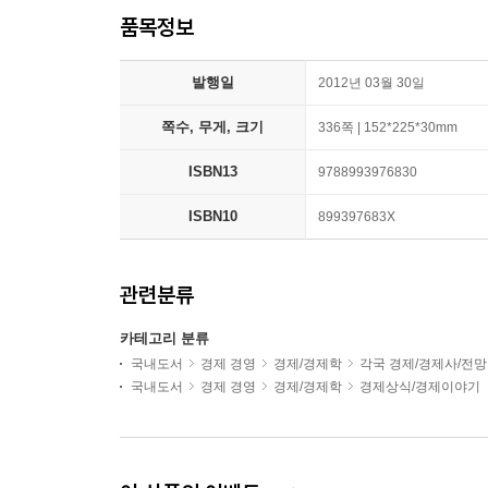
품목정보
발행일
2012년 03월 30일
쪽수, 무게, 크기
336쪽 | 152*225*30mm
ISBN13
9788993976830
ISBN10
899397683X
관련분류
카테고리 분류
국내도서
경제 경영
경제/경제학
각국 경제/경제사/전망
국내도서
경제 경영
경제/경제학
경제상식/경제이야기