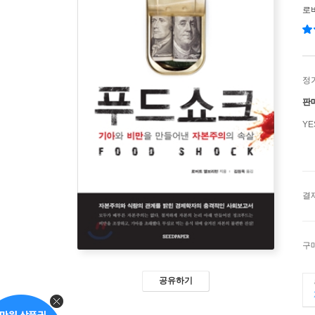
로
정
판
Y
결
구
공유하기