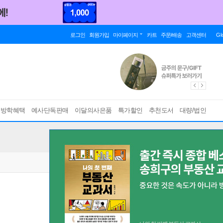
로그인
회원가입
마이페이지
카트
주문/배송
고객센터
Gl
름방학혜택
예사단독판매
이달의사은품
특가할인
추천도서
대량/법인