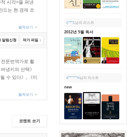
판적 시각>을 펴낸
만드는 현 경제 조
c***1
님의 리스트
펼쳐보기
2012년 5월 독서
 알림신청
작가 파일
 전문번역가로 활
벤 버냉키의 선택》
될 수 있다》, 《미
s******n
님의 리스트
new
펼쳐보기
코멘트 쓰기