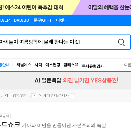
D/LP
DVD/BD
문구
/GIFT
티켓
독서유형검사
RBTI Lab
장안내
채널예스
사락
예스펀딩
클래스24
독서유형검사
여
AI 일문백답
의견 남기면 YES상품권!
각국 경제/경제...
세계경제/경제사
득공제
푸드쇼크
기아와 비만을 만들어낸 자본주의의 속살