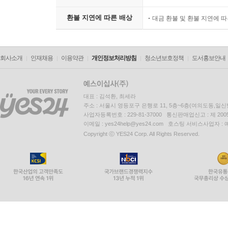
환불 지연에 따른 배상
대금 환불 및 환불 지연에 
회사소개
인재채용
이용약관
개인정보처리방침
청소년보호정책
도서홍보안내
대표 : 김석환, 최세라
주소 : 서울시 영등포구 은행로 11, 5층~6층(여의도동,일신
사업자등록번호 : 229-81-37000 통신판매업신고 : 제 200
이메일 : yes24help@yes24.com 호스팅 서비스사업자 :
Copyright ⓒ YES24 Corp. All Rights Reserved.