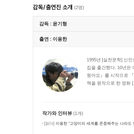
감독/출연진 소개
(2명)
감독 :
윤기형
출연 :
이용한
1995년 [실천문학] 신
집을 출간했다. 10년은 
웠어요』를 시작으로 『
책을 원작으로 한 영화 [
작가와 인터뷰
(1개)
[읽다]
이용한 “고양이의 세계를 존중해주는 나라도 