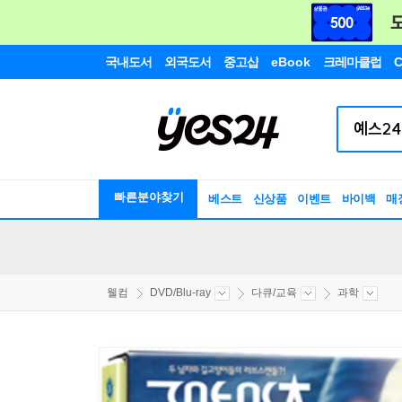
국내도서
외국도서
중고샵
eBook
크레마클럽
C
빠른분야찾기
베스트
신상품
이벤트
바이백
매
웰컴
DVD/Blu-ray
다큐/교육
과학