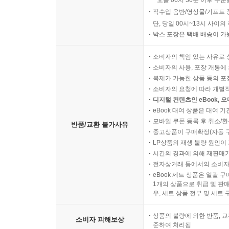
오늘 06시 30분 이후 주문
직수입 음반/영상물/기프트 
단, 당일 00시~13시 사이
박스 포장은 택배 배송이 가
소비자의 책임 있는 사유로 
소비자의 사용, 포장 개봉에 
복제가 가능한 상품 등의 포장을 
소비자의 요청에 따라 개별
디지털 컨텐츠인 eBook, 
eBook 대여 상품은 대여 기
모바일 쿠폰 등록 후 취소/환
반품/교환 불가사유
중고상품이 구매확정(자동 
LP상품의 재생 불량 원인이 기
시간의 경과에 의해 재판매가
전자상거래 등에서의 소비자
eBook 세트 상품은 일괄 
1개의 상품으로 취급 및 판매
우, 세트 상품 전부 및 세트
상품의 불량에 의한 반품, 교
소비자 피해보상
준하여 처리됨