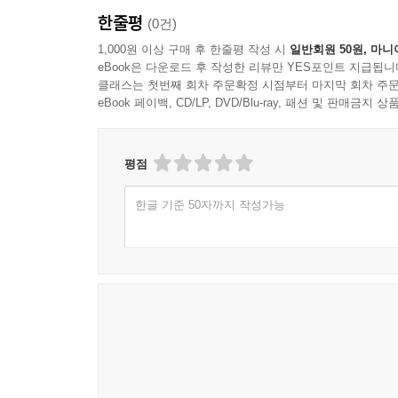
한줄평
15. 프라하의 봄
(0건)
16. 프라하의 Wencestas 광장
1,000원 이상 구매 후 한줄평 작성 시
일반회원 50원, 마니
eBook은 다운로드 후 작성한 리뷰만 YES포인트 지급됩니
클래스는 첫번째 회차 주문확정 시점부터 마지막 회차 주문
인도
eBook 페이백, CD/LP, DVD/Blu-ray, 패션 및 판매금
01. 힌두교의 나라, 인도
02. 인도인의 생활 현장
03. 마하트마 간디의 순교지
평점
04. 인도 수도 델리의 시크교 사원
한글 기준 50자까지 작성가능
05. 델리 관광
06. 바스코 다 가마의 인도 항해
07. 분홍빛 도시, 자이푸르
08. 뱅갈호랑이 사파리 1
09. 뱅갈호랑이 사파리 2
10. 타지마할의 사랑 이야기 1
11. 타지마할의 사랑 이야기 2
12. 인도의 전통의상
13. 카주라호의 요상한 힌두사원 1