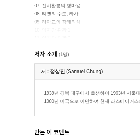
07. 진시황릉의 병마용
08. 티벳의 수도, 라사
09. 라마교의 장례의식
10. 양자강 관광 1
11. 양자광 관광 2
12. 장강 3협댐과 홍콩
저자 소개
(1명)
네팔
01. 네팔의 수도, 카투만두
저 :
정상진
(Samuel Chung)
02. 살아 있는 여신, 쿠마리
03. 지진 체험과 농촌 마을
1939년 경북 대구에서 출생하여 1963년 서
04. 지진 현장에서의 두려움
1980년 미국으로 이민하여 현재 라스베이거스에
05. 카투만두 공항 폐쇄
06. 혼란 속 네팔 탈출
알래스카
만든 이 코멘트
01. 알래스카 탐방