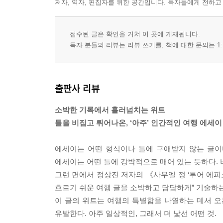
저자, 역자, 편집자를 위한 공간입니다. 독자들에게 전하고
02. 에스키모의 방문객 접대
03. 매킨리산 등정과 고상돈 대장의 조난
04. 앵커리지와 알래스카 연어
접수된 글은 확인을 거쳐 이 곳에 게재됩니다.
05. 콜럼비아 빙하 관광선
독자 분들의 리뷰는 리뷰 쓰기를, 책에 대한 문의는 1:
06. 매킨리산 비행 탐방
07. 앵커리지 남행 관광열차
08. 알래스카 주민의 공짜 돈
출판사 리뷰
실크로드와 돈황
소박한 기록에서 흘러넘치는 위트
01. 실크로드와 돈황 막고굴
틀을 비집고 튀어나온, ‘아주’ 인간적인 여행 에세이
02. 명사산과 월아천
03. 막고굴 관광 1
에세이는 어떤 형식이나 틀에 구애받지 않는 글이
04. 막고굴 관광 2
에세이는 어떤 틀에 강박적으로 매어 있는 듯하다. 
05. 천산산맥
그런 면에서 정상진 저자의 《사무엘 정 ‘투어 에피
06. 당나라 승려, 삼장법사 현장
흐르기 쉬운 여행 글을 소박하고 담담하게” 기술하는
07. 아스타나 고분
이 글의 위트는 여행의 특별함을 나열하는 데서 오
08. 투루판의 화염산
유발한다. 아주 일상적인, 그래서 더 낯선 어떤 것.