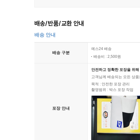
14. 카주라호의 요상한 힌두사원 2
15. 카주라호의 힌두교 성 교본
배송/반품/교환 안내
16. 성스러운 도시 바라나시 1
17. 성스러운 도시 바라나시 2
배송 안내
파나마
예스24 배송
배송 구분
01. 파나마운하의 역사 1
배송비 : 2,500원
02. 파나마운하의 역사 2
안전하고 정확한 포장을 위해 
03. 파나마운하의 역사 3
고객님께 배송되는 모든 상품을
04. 두 개의 파나마운하
목적 : 안전한 포장 관리
05. 파나마 시티 관광
촬영범위 : 박스 포장 작업
06. 독재자 노리애가
포장 안내
에콰도르
01. 적도의 나라, 에콰도르
02. 에콰도르의 수도 키토 관광
03. 적도 기념비와 Pululahua 분화구