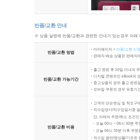
아마존 정글
01. 아마존강 지류, 나포강
반품/교환 안내
02. 열대우림의 동물
※ 상품 설명에 반품/교환과 관련한 안내가 있는경우 아래 
03. 정글의 원주민 마을
04. 아마존 정글의 천장, 카누피
마이페이지 >
반품/교환 신청
반품/교환 방법
판매자 배송 상품은 판매자와
갈라파고스 열도
01. 찰스 다윈의 섬, 갈라파고스
출고 완료 후 10일 이내의 
디지털 콘텐츠인 eBook의 
02. 부비새와 큰 육지거북
반품/교환 가능기간
중고상품의 경우 출고 완료일
03. 갈라파고스 유람선
모바일 쿠폰의 경우 유효기간(
04. Snorkeling과 Kayaking
05. 바다사자와 바다이구아나
고객의 단순변심 및 착오구
06. 화산석의 작은 섬과 맹그로브 숲
직수입양서/직수입일서중 일
단, 아래의 주문/취소 조건인
07. Frigate-Bird(군함새 혹은 해적새)
오늘 00시 ~ 06시 30분 
08. 날지 않는 새, 가마우지
반품/교환 비용
오늘 06시 30분 이후 주문
09. 다윈의 진화론과 갈라파고스 열도 1
직수입 음반/영상물/기프트 