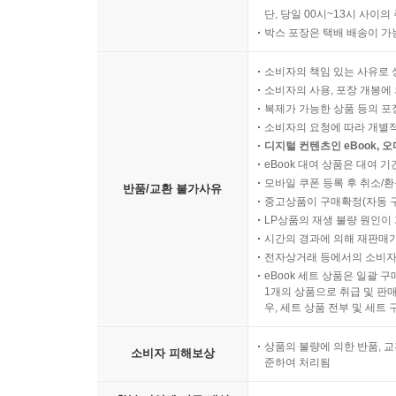
10. 다윈의 진화론과 갈라파고스 열도 2
단, 당일 00시~13시 사이
박스 포장은 택배 배송이 가
프랑스
소비자의 책임 있는 사유로 
01. 파리의 홍등가 관광
소비자의 사용, 포장 개봉에 
02. 파리 관광과 노트르담 대성당
복제가 가능한 상품 등의 포장을 
03. 파리의 개선문
소비자의 요청에 따라 개별
04. 몽마르트 언덕의 사크레 쾨르 성당
디지털 컨텐츠인 eBook, 
eBook 대여 상품은 대여 기
05. 파리의 도르세이 미술관
모바일 쿠폰 등록 후 취소/환
반품/교환 불가사유
06. 유람선에서 듣는 인상주의 미술 강의
중고상품이 구매확정(자동 
07. 반 고흐의 생애 마지막 70일
LP상품의 재생 불량 원인이 기
08. 지베르니 마을의 모네 정원
시간의 경과에 의해 재판매가
전자상거래 등에서의 소비자
09. 잔 다르크의 마을, 루앙
eBook 세트 상품은 일괄 
10. 프랑스의 노르망디주
1개의 상품으로 취급 및 판매
우, 세트 상품 전부 및 세트
발문
상품의 불량에 의한 반품, 교
소비자 피해보상
준하여 처리됨