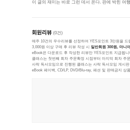
09. 교하고성과 카레즈 지하수로
이 글의 재미는 바로 그런 데서 온다. 판에 박힌 여
10. 하밀의 이슬람사원과 왕릉
독일~체코
회원리뷰
01. 베를린의 동서 장벽
(0건)
02. 베를린 박물관의 네퍼티티 여왕 흉상
매주 10건의 우수리뷰를 선정하여 YES포인트 3만원을 드
03. 베를린 시내 관광
3,000원 이상 구매 후 리뷰 작성 시
일반회원 300원, 마니아
eBook은 다운로드 후 작성한 리뷰만 YES포인트 지급됩니
04. 베를린의 운트 덴 린덴 거리
클래스는 첫번째 회차 주문확정 시점부터 마지막 회차 주문
05. 포츠담 마을의 포츠담 회담
사락 독서모임으로 진행된 클래스는 사락 독서모임 게시판
06. 엘베강
eBook 페이백, CD/LP, DVD/Blu-ray, 패션 및 판매금
07. 종교개혁의 산실, 비텐베르그 마을
08. 루터와 로마 교황청
09. 루터의 생애와 업적
10. 마이센 마을의 도자기
11. 국경도시 드레스텐
12. 낭인 기사들의 은신처
13. 체코의 수도, 프라하
14. 프라하의 연인