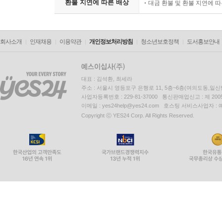
환불 지연에 따른 배상
대금 환불 및 환불 지연에 
회사소개
인재채용
이용약관
개인정보처리방침
청소년보호정책
도서홍보안내
대표 : 김석환, 최세라
주소 : 서울시 영등포구 은행로 11, 5층~6층(여의도동,일신
사업자등록번호 : 229-81-37000 통신판매업신고 : 제 200
이메일 : yes24help@yes24.com 호스팅 서비스사업자 :
Copyright ⓒ YES24 Corp. All Rights Reserved.