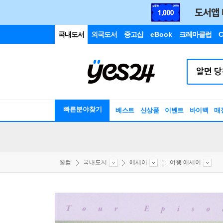
국내도서
외국도서
중고샵
eBook
크레마클럽
C
빠른분야찾기
베스트
신상품
이벤트
바이백
매
웰컴
국내도서
에세이
여행 에세이