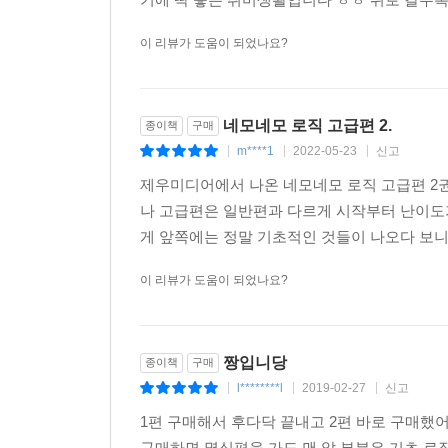
이 리뷰가 도움이 되었나요?
네모네모 로직 고급편 2.
종이책
구매
m****1
2022-05-23
신고
|
|
|
제우미디어에서 나온 네모네모 로직 고급편 2권. 
나 고급편은 일반편과 다르게 시작부터 난이도가
게 앞쪽에는 정말 기초적인 것들이 나오다 보니 
이 리뷰가 도움이 되었나요?
짱입니당
종이책
구매
l********l
2019-02-27
신고
|
|
|
1편 구매해서 후다닥 끝내고 2편 바로 구매했어
구매하면 몇십편을 가도 맨 앞 부분은 기초 로