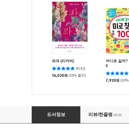
파과 (리커버)
어디로 갈까? 
0
913건
16,020
원
(10% 할인)
7,920
원
(10%
네모네모 로직 고급편 2
도서정보
리뷰/한줄평
(6/10)