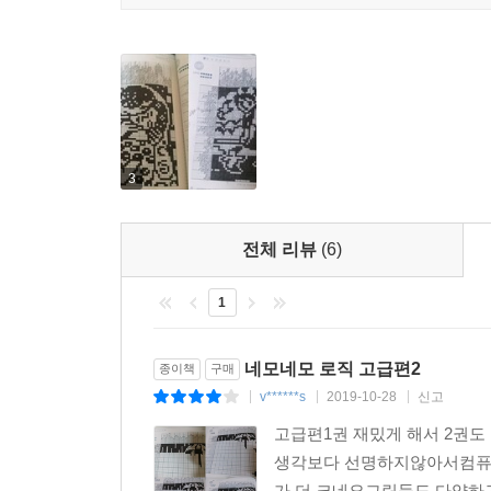
3
전체 리뷰
(6)
1
네모네모 로직 고급편2
종이책
구매
v******s
2019-10-28
신고
|
|
|
고급편1권 재밌게 해서 2권
생각보다 선명하지않아서컴퓨터
가 더 크네요그림들도 다양하고