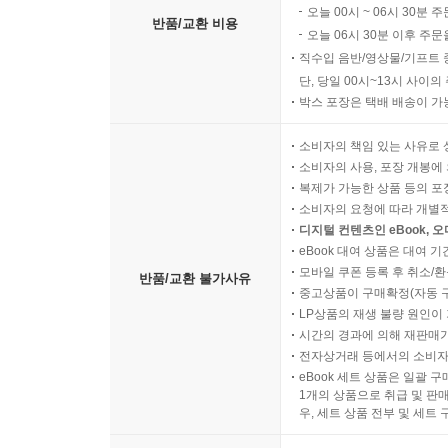
오늘 00시 ~ 06시 30분 
반품/교환 비용
오늘 06시 30분 이후 주문
직수입 음반/영상물/기프트 
단, 당일 00시~13시 사이
박스 포장은 택배 배송이 가
소비자의 책임 있는 사유로 
소비자의 사용, 포장 개봉에 
복제가 가능한 상품 등의 포장을 
소비자의 요청에 따라 개별
디지털 컨텐츠인 eBook, 
eBook 대여 상품은 대여 기
모바일 쿠폰 등록 후 취소/환
반품/교환 불가사유
중고상품이 구매확정(자동 
LP상품의 재생 불량 원인이 기
시간의 경과에 의해 재판매가
전자상거래 등에서의 소비자
eBook 세트 상품은 일괄 
1개의 상품으로 취급 및 판매
우, 세트 상품 전부 및 세트