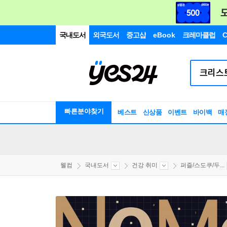
국내도서
외국도서
중고샵
eBook
크레마클럽
C
빠른분야찾기
베스트
신상품
이벤트
바이백
매
웰컴
국내도서
건강 취미
퍼즐/스도쿠/두...