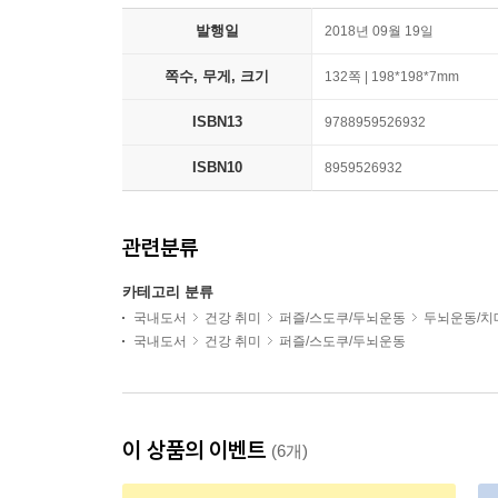
발행일
2018년 09월 19일
쪽수, 무게, 크기
132쪽 | 198*198*7mm
ISBN13
9788959526932
ISBN10
8959526932
관련분류
카테고리 분류
국내도서
건강 취미
퍼즐/스도쿠/두뇌운동
두뇌운동/치
국내도서
건강 취미
퍼즐/스도쿠/두뇌운동
이 상품의 이벤트
(6개)