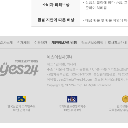
상품의 불량에 의한 반품, 교
소비자 피해보상
준하여 처리됨
환불 지연에 따른 배상
대금 환불 및 환불 지연에 
회사소개
인재채용
이용약관
개인정보처리방침
청소년보호정책
도서홍보안내
대표 : 김석환, 최세라
주소 : 서울시 영등포구 은행로 11, 5층~6층(여의도동,일신
사업자등록번호 : 229-81-37000 통신판매업신고 : 제 200
이메일 : yes24help@yes24.com 호스팅 서비스사업자 :
Copyright ⓒ YES24 Corp. All Rights Reserved.