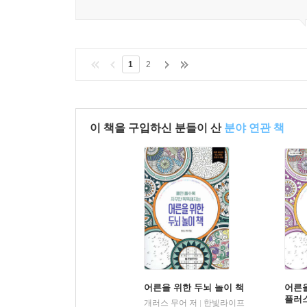
1
2
이 책을 구입하신 분들이 산
분야 연관 책
어른을 위한 두뇌 놀이 책
어른을
플러
개러스 무어 저
한빛라이프
|