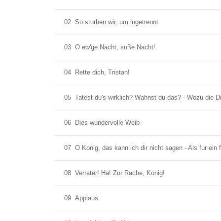
02
So sturben wir, um ingetrennt
03
O ew'ge Nacht, suße Nacht!
04
Rette dich, Tristan!
05
Tatest du's wirklich? Wahnst du das? - Wozu die D
06
Dies wundervolle Weib
07
O Konig, das kann ich dir nicht sagen - Als fur ein
08
Verrater! Ha! Zur Rache, Konig!
09
Applaus