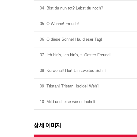
04
Bist du nun tot? Lebst du noch?
05
O Wonne! Freude!
06
O diese Sonne! Ha, dieser Tag!
07
Ich bin's, ich bin's, sußester Freund!
08
Kurwenal! Hor! Ein zweites Schiff
09
Tristan! Tristan! Isolde! Weh'!
10
Mild und leise wie er lachelt
상세 이미지