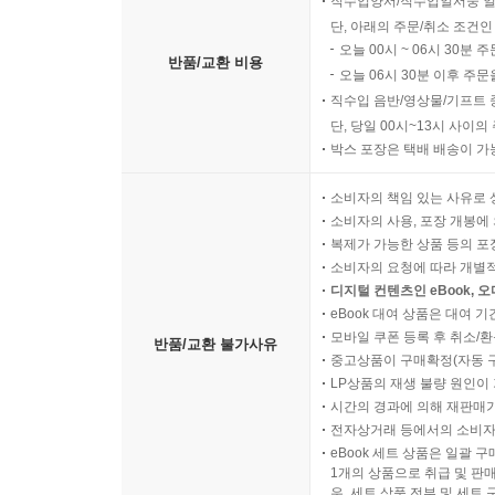
직수입양서/직수입일서중 일
단, 아래의 주문/취소 조건인
오늘 00시 ~ 06시 30분 
반품/교환 비용
오늘 06시 30분 이후 주문
직수입 음반/영상물/기프트 
단, 당일 00시~13시 사이
박스 포장은 택배 배송이 가
소비자의 책임 있는 사유로 
소비자의 사용, 포장 개봉에 
복제가 가능한 상품 등의 포장을 
소비자의 요청에 따라 개별
디지털 컨텐츠인 eBook, 
eBook 대여 상품은 대여 기
모바일 쿠폰 등록 후 취소/환
반품/교환 불가사유
중고상품이 구매확정(자동 
LP상품의 재생 불량 원인이 기
시간의 경과에 의해 재판매가
전자상거래 등에서의 소비자
eBook 세트 상품은 일괄 
1개의 상품으로 취급 및 판매
우, 세트 상품 전부 및 세트