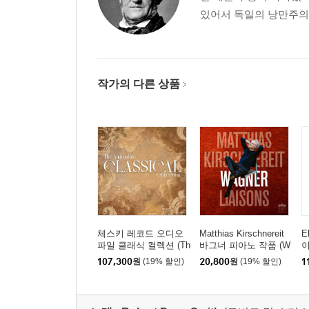
있어서 독일의 낭만주의 
작가의 다른 상품
체스키 레코드 오디오
Matthias Kirschnereit
E
파일 클래식 컬렉션 (Th
바그너 피아노 작품 (W
이
e Audiophile Classical
agner Liaisons)
레
107,300
원
(19% 할인)
20,800
원
(19% 할인)
1
Collection) [LP]
m
o
2