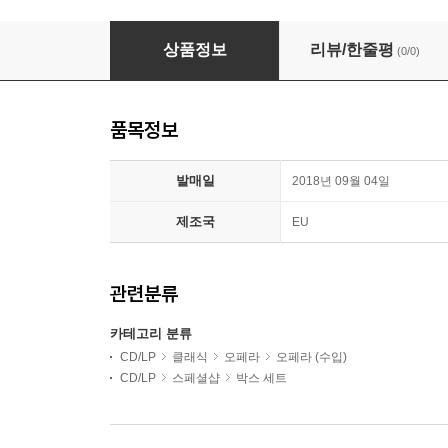
Peter Schneider 바그너: 트리스탄과 이졸데 (Wagne
상품정보
리뷰/한줄평
(0/0)
품목정보
발매일
2018년 09월 04일
제조국
EU
관련분류
카테고리 분류
CD/LP
클래식
오페라
오페라 (수입)
CD/LP
스페셜샵
박스 세트