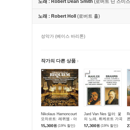
노래 :
Robert Dean Smith
(로버트 딘 스미스
노래 :
Robert Holl
(로버트 홀)
성악가 (베이스 바리톤)
작가의 다른 상품
Nikolaus Harnoncourt
Jard Van Nes 말러: 꽃
R
모차르트: 레퀴엠 - 아
의 노래, 뤼케르트 가곡
폰
르농쿠르 (Mozart: Req
(Mahler: Blumine, Ruc
전
15,300
원
(19% 할인)
17,300
원
(19% 할인)
2
uiem K.626)
kertlieder)
r