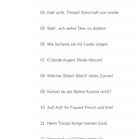
04
Hab' acht, Tristan! Botschaft von Isolde
05
Weh', ach wehe! Dies zu dulden!
06
Wie lachend sie mir Lieder singen
07
O blinde Augen! Blode Herzen!
08
Welcher Wahn! Welch' eitles Zurnen!
09
Kennst du der Mutter Kunste nicht?
10
Auf! Auf! Ihr Frauen! Frisch und froh!
11
Herrn Tristan bringe meinen Gruß