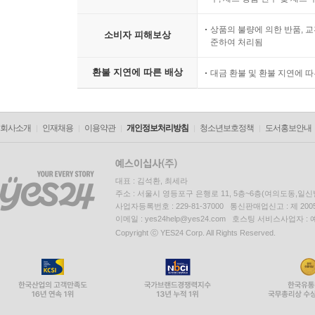
상품의 불량에 의한 반품, 교
소비자 피해보상
준하여 처리됨
환불 지연에 따른 배상
대금 환불 및 환불 지연에 
회사소개
인재채용
이용약관
개인정보처리방침
청소년보호정책
도서홍보안내
대표 : 김석환, 최세라
주소 : 서울시 영등포구 은행로 11, 5층~6층(여의도동,일신
사업자등록번호 : 229-81-37000 통신판매업신고 : 제 200
이메일 : yes24help@yes24.com 호스팅 서비스사업자 :
Copyright ⓒ YES24 Corp. All Rights Reserved.