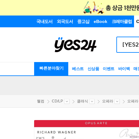
국내도서
외국도서
중고샵
eBook
크레마클럽
C
빠른분야찾기
베스트
신상품
이벤트
바이백
매
웰컴
CD/LP
클래식
오페라
오페라 