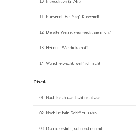
10
Introduktion (2. Akt)
11
Kurwenal! He! Sag', Kurwenal!
12
Die alte Weise; was weckt sie mich?
13
Hei nun! Wie du kamst?
14
Wo ich erwacht, weilt' ich nicht
Disc4
01
Noch losch das Licht nicht aus
02
Noch ist kein Schiff zu seh'n!
03
Die nie erstirbt, sehnend nun ruft