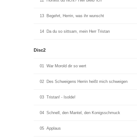
12
Hortest du nicht? Hier bleib' ich
13
Begehrt, Herrin, was ihr wunscht
14
Da du so sittsam, mein Herr Tristan
Disc2
01
War Morold dir so wert
02
Des Schweigens Herrin heißt mich schweigen
03
Tristan! - Isolde!
04
Schnell, den Mantel, den Konigsschmuck
05
Applaus