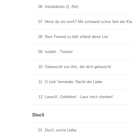
06
Introduktion (2. Akt)
07
Horst du sie noch? Mir schwand schon fern der Kl
08
Dem Freund zu lieb' erfand diese List
09
Isolde! - Tristan!
10
Getauscht von ihm, der dich getauscht
11
O sink' hernieder, Nacht der Liebe
12
Lausch', Geliebter! - Lass mich sterben!
Disc3
01
Doch, uns're Liebe