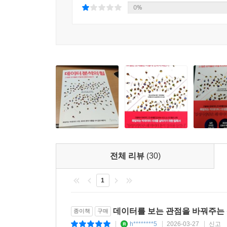
0%
무의미한 숫자 뭉치가 되거나, 진실을 호도하는 
판단력, 즉 ‘데이터 분석력’이다. 게다가 더 이상
국가의 대통령에 이르기까지 모두가 탑재해야 할 또 
이 책을 읽고 나서 일반 독자가 당장 전문적인 데
앞서가는 데이터 분석가들이 데이터를 어떻게 분석
되고 더 나은 세상을 만드는 정책이 되는지를 이해하
분석을 둘러싼 개념을 이해하는 데 그치지 않고,
경제학자, 이토 고이치로의 등장이 반가운 까닭이다
전체 리뷰
(30)
1
데이터를 보는 관점을 바꿔주는
종이책
구매
h********5
2026-03-27
신고
|
|
|