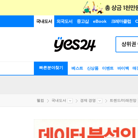
국내도서
외국도서
중고샵
eBook
크레마클럽
C
빠른분야찾기
베스트
신상품
이벤트
바이백
매
웰컴
국내도서
경제 경영
트렌드/미래전망