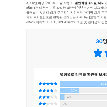
3,000원 이상 구매 후 리뷰 작성 시
일반회원 300원, 마니아
을 수식 없이 쉽게 배우다
eBook은 다운로드 후 작성한 리뷰만 YES포인트 지급됩니
클래스는 첫번째 회차 주문확정 시점부터 마지막 회차 주문
사락 독서모임으로 진행된 클래스는 사락 독서모임 게시판
저자는 『데이터 분석의 힘』을 통해 인과 분석에 관한
eBook 페이백, CD/LP, DVD/Blu-ray, 패션 및 판매금
다채로운 사례를 들어가며 설명해낸다. 정말 그 광고
일본의 지자체가 전력요금을 얼마나 인상해야 절전 
다녀오면 취업률이 높아지는지, 외국인의 소득세
30
명
흥미롭게 데이터 분석의 세계를 경험케 한다.
그 과정에서 저자가 수식을 사용하지 않고 사례를 통
지식 없이도 데이터 분석 이론의 개념과 원리를 
친절한 입문서가 왜 이제야 나왔을까”라고 치켜세운
별점별로 리뷰를 확인해 보세
“빅데이터 시대의 실용적인 인사이트란 바로 이런 
68
능력’
26%
6%
아무리 재료가 좋아도 칼솜씨가 없거나 고객이 원하
0%
“데이터 분석에는 초밥 장인의 마음가짐이 필요하