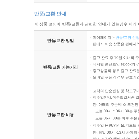
반품/교환 안내
※ 상품 설명에 반품/교환과 관련한 안내가 있는경우 아래 
마이페이지 >
반품/교환 신청
반품/교환 방법
판매자 배송 상품은 판매자와
출고 완료 후 10일 이내의 
디지털 콘텐츠인 eBook의 
반품/교환 가능기간
중고상품의 경우 출고 완료일
모바일 쿠폰의 경우 유효기간(
고객의 단순변심 및 착오구
직수입양서/직수입일서중 일
단, 아래의 주문/취소 조건인
오늘 00시 ~ 06시 30분 
반품/교환 비용
오늘 06시 30분 이후 주문
직수입 음반/영상물/기프트 
단, 당일 00시~13시 사이