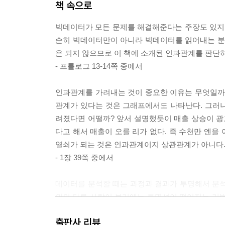
책 속으로
빅데이터가 모든 문제를 해결해준다는 주장도 있지만 
순히 빅데이터만이 아니라 빅데이터를 읽어내는 분석력(
은 되지 않으므로 이 책에 소개된 인과관계를 판단
- 프롤로그 13-14쪽 중에서
인과관계를 가려내는 것이 중요한 이유는 무엇일까
관계가 있다는 것은 그래프에서도 나타난다. 그러나 
려졌다면 어떨까? 앞서 설명했듯이 매출 상승이 
다고 해서 매출이 오를 리가 없다. 즉 수천만 엔을
열쇠가 되는 것은 인과관계이지 상관관계가 아니다
- 1장 39쪽 중에서
데이터를 분석할 때는 과정과 결과가 투명해서 분석
외의 다른 사람이 보기에는 투명성이 떨어지는 기법
통계분석을 보여준다. 즉 두 집단의 평균 소비량 
출판사 리뷰
과의 투명성은 상대를 설득하는 힘이 되어준다.