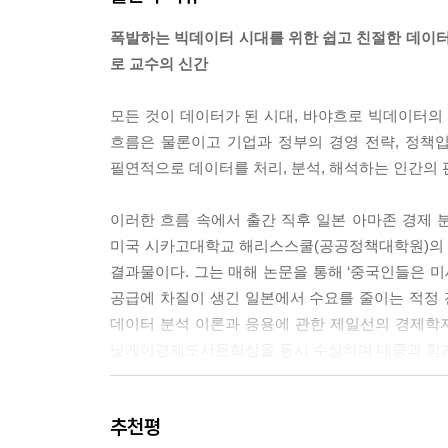
- 2장 73쪽 중에서
폭발하는 빅데이터 시대를 위한 쉽고 친절한 데이터
로 교수의 신간
일본에서는 자동차에 대한 연비 규제치가 계단식으로
가 계단의 끝부분에 걸려 있다고 하자. 무게를 조금
모든 것이 데이터가 된 시대, 바야흐로 빅데이터의 
점을 누릴 수 있다. 기업이 이런 연비 정책의 인
흐름은 물론이고 기업과 정부의 경영 전략, 정책
경우 각 계단의 경계 왼쪽에 차들이 모여 있을 것이
필연적으로 데이터를 처리, 분석, 해석하는 인간의 판
다. (중략) 예측대로 많은 차가 각 계단의 경계 
차의 무게를 조금씩 늘렸다는 사실이 데이터로 드러
이러한 흐름 속에서 출간 직후 일본 아마존 경제 분
- 4장 134-135쪽 중에서
미국 시카고대학교 해리스스쿨(공공정책대학원)의 
결과물이다. 그는 매해 논문을 통해 ‘중국인들은 미
야후의 최고경영자(CEO)였던 마리사 메이어(Maris
공급에 차질이 생긴 일본에서 수요를 줄이는 적정 
하면 한번에 훑어볼 수 있도록 검색 결과가 나열된다
데이터 분석 이론과 응용에 관한 제일선의 경제학자로
최적의 웹사이트 디자인을 검토했다. 그중 유명한
닛케이경제도서문화상을 동시 수상하며 대중과 학계
다. 메이어는 웹디자이너를 설득해서 41종류의 파란
T를 통해 찾아낸 비즈니스 전략에서의 ‘최고의 파란
구글, 우버… 전 세계를 압도하는 비즈니스 리더들의
- 6장 175-176쪽 중에서
추천평
들어 내는가