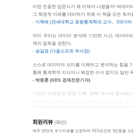
이런 친절한 입문서가 왜 이제야 나왔을까! 빅데이터
지난 몇 년 사이 구글, 우버, 페이스북 등 많은 
--- 본문 중에서
그 혁명적 미래를 대비하기 위해 이 책을 모든 독
적극 활용하면서 데이터 분석 자체가 강력한 전략으
- 이학배 (연세대학교 응용통계학과 교수, 《데이터
웹페이지 디자인 서체에서부터 알파고 등의 머신
기업이다. 특히 구글이 검색 결과 화면에 배정할 ‘
이미 우리는 데이터 분석에 기반한 사고, 데이터라
실험을 단행했던 사례는 그들이 얼마나 데이터 분
책의 일독을 권한다.
- 송길영 (다음소프트 부사장)
미국을 넘어 전 세계로 진출하고 있는 차량 공유 플
최적의 ‘요금’을 산출해낸다. 특히 시카고대학 연구
스스로 데이터의 의미를 이해하고 분석하는 힘을 기
자못 흥미롭다(본문 190쪽). 미래 지형을 바꾸
통해 통계학적 지식이나 복잡한 수식 없이도 일반 독
데이터 분석이라는 세계의 무한한 가능성과 전략적 
- 박종훈 (KBS 경제전문기자)
기업의 마케팅과 경영 기획, 전략 부서에 종사하는
기업뿐만이 아니다. 2008년 미국 대통령 선거 당시,
빅데이터 시대의 실용적 인사이트란 이런 책을 두고 
후원금’을 최대로 모금할 수 있는 최적의 대선 후보
- 조용민 (구글 비즈 솔루션 매니저 )
시로커는 4개의 오바마 후보의 이미지와 6개의 
메일링리스트 가입을 이끌어낸 최적의 시안을 찾아냈다
회원리뷰
(30건)
매주 10건의 우수리뷰를 선정하여 YES포인트 3만원을 드
“그 광고가 정말 매출 상승의 원인입니까?” 흥미롭