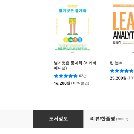
벌거벗은 통계학 (리커버
린 분석
에디션)
62건
25,200
원
(1
16,200
원
(10% 할인)
데이터 분석의 힘
도서정보
리뷰/한줄평
(30/162)