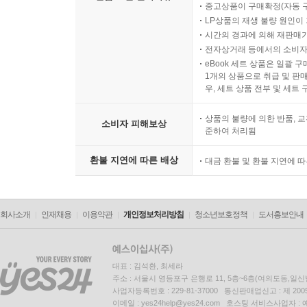
중고상품이 구매확정(자동 
LP상품의 재생 불량 원인이 기
시간의 경과에 의해 재판매가
전자상거래 등에서의 소비자
eBook 세트 상품은 일괄 
1개의 상품으로 취급 및 판매
우, 세트 상품 전부 및 세트
상품의 불량에 의한 반품, 교
소비자 피해보상
준하여 처리됨
환불 지연에 따른 배상
대금 환불 및 환불 지연에 
회사소개
인재채용
이용약관
개인정보처리방침
청소년보호정책
도서홍보안내
대표 : 김석환, 최세라
주소 : 서울시 영등포구 은행로 11, 5층~6층(여의도동,일신
사업자등록번호 : 229-81-37000 통신판매업신고 : 제 200
이메일 : yes24help@yes24.com 호스팅 서비스사업자 :