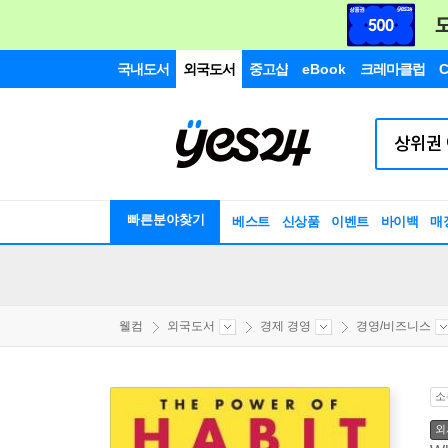
국내도서
외국도서
중고샵
eBook
크레마클럽
C
빠른분야찾기
베스트
신상품
이벤트
바이백
매
웰컴
외국도서
경제 경영
경영/비즈니스
소
외