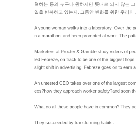
혁하는 등의 누구나 원하지만 뜻대로 되지 않는 그
일을 반복하고 있는지, 그동안 변화를 위한 우리의
A young woman walks into a laboratory. Over the pa
n a marathon, and been promoted at work. The patte
Marketers at Procter & Gamble study videos of peopl
led Febreze, on track to be one of the biggest flop
slight shift in advertising, Febreze goes on to earn a 
An untested CEO takes over one of the largest comp
ees?how they approach worker safety?and soon the
What do all these people have in common? They ach
They succeeded by transforming habits.