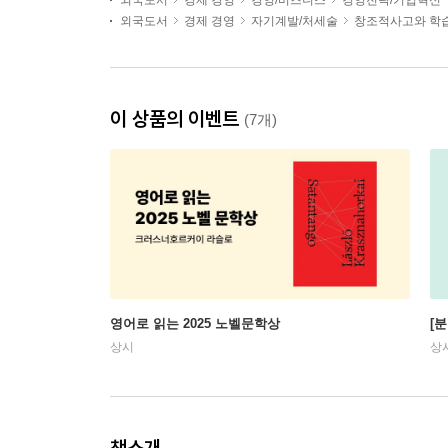
외국도서
경제 경영
경영/비즈니스
경영전략/기업혁신
외국도서
경제 경영
자기계발/처세술
창조적사고와 학
이 상품의 이벤트
(7개)
영어로 읽는 2025 노벨문학상
[
상시
상
책소개