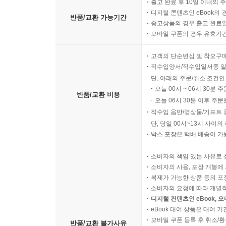
출고 완료 후 10일 이내의 
디지털 콘텐츠인 eBook의 
반품/교환 가능기간
중고상품의 경우 출고 완료일
모바일 쿠폰의 경우 유효기간(
고객의 단순변심 및 착오구
직수입양서/직수입일서중 일
단, 아래의 주문/취소 조건인
오늘 00시 ~ 06시 30분 
반품/교환 비용
오늘 06시 30분 이후 주문
직수입 음반/영상물/기프트 
단, 당일 00시~13시 사이
박스 포장은 택배 배송이 가
소비자의 책임 있는 사유로 
소비자의 사용, 포장 개봉에 
복제가 가능한 상품 등의 포장을 
소비자의 요청에 따라 개별
디지털 컨텐츠인 eBook, 
eBook 대여 상품은 대여 기
모바일 쿠폰 등록 후 취소/환
반품/교환 불가사유