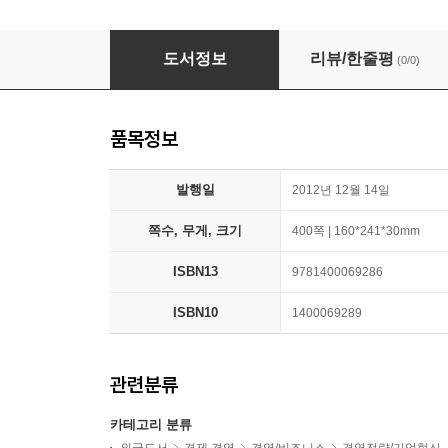
The Power of Habit: Why We Do What We Do 
도서정보
리뷰/한줄평
(0/0)
품목정보
발행일
2012년 12월 14일
쪽수, 무게, 크기
400쪽 | 160*241*30mm
ISBN13
9781400069286
ISBN10
1400069289
관련분류
카테고리 분류