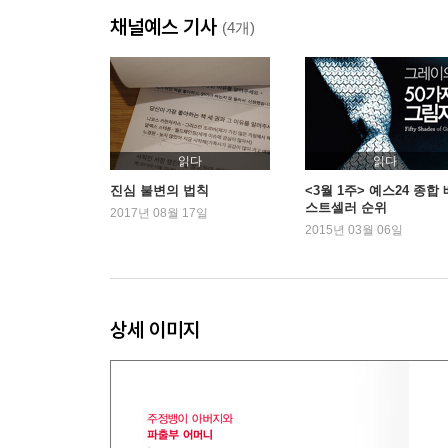
- '해낼 수 있다'는 '가능성'이 '합격'이라는 '가능'으로
채널예스 기사
- 출발선도 한계선도 스스로 긋는다
(4개)
TIP 궁금해요! 노트 정리법
꿈을 꾸기엔 너무 늦은 게 아닐까?
- 설렘과 불안함을 안고 시작한 서울 생활
- 자유에는 책임이 뒤따른다
읽다
읽다
- 과거의 내 모습이 일깨워 준 목표와 희망
진심 불변의 법칙
<3월 1주> 예스24 종합 
스트셀러 순위
- 대학 생활의 기준을 세우다
2017년 08월 17일
2015년 03월 06일
- 정신없는 하루하루, 정리가 필요해
- '현재'는 '미래'를 위한 인생의 가장 중요한 순간
- 100퍼센트 노력으로 이룬 대학 생활의 결실
- 영어, 공부가 아닌 언어로
상세 이미지
- '영어 뇌'를 위한 생활 속 노력들
- 무조건적인 즐거움, 일본어
- JLPT 1급으로 가는 과정의 희열
TIP 영어, 혼자서 공부해도 어렵지 않아요!
TIP 일본어, 혼자서 공부해도 어렵지 않아요!