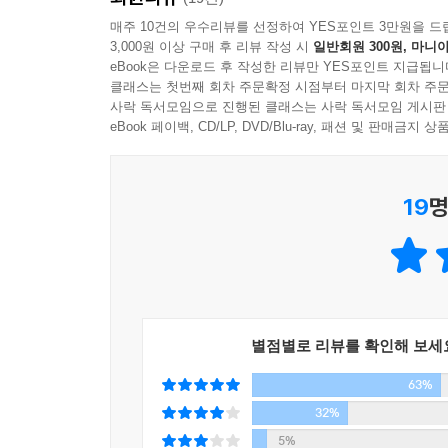
싶어서 선택한 애니원 고등학교가 인생의 전환점이 
매주 10건의 우수리뷰를 선정하여 YES포인트 3만원을 드
3,000원 이상 구매 후 리뷰 작성 시
일반회원 300원, 마니아
외국어 영역 성적을 14점에서 91점으로 올리며 화
eBook은 다운로드 후 작성한 리뷰만 YES포인트 지급됩니
뭐든지 '하면 된다!'라는 간단한 진리를 몸소 깨닫
클래스는 첫번째 회차 주문확정 시점부터 마지막 회차 주문
전공을 공부하면서도 매 학기 성적우수장학금을 놓치
사락 독서모임으로 진행된 클래스는 사락 독서모임 게시판
읽고, 3개 대륙 10개국을 여행했다. 남들보다
eBook 페이백, CD/LP, DVD/Blu-ray, 패션 및 판매금
무엇일까? 천만 명을 감동시킨 기적 같은 이야기 속
19
명
# '너무 늦었어', '난 안 돼' 자신의 가능성을 의심
소유흑향의 청춘사용법 "나도 했는데, 너도 할 수 있
타성에 젖어 있는 많은 사람이 어영부영 하루를 보내
과거로부터 달라지고 싶고, 바뀌고 싶다는 마음은 
발목을 잡히고 만다. 여기 뜨거운 청춘이 있다. 
멘토가 됐다. 과거의 자신으로부터 달라지고 싶었던 
별점별로 리뷰를 확인해 보세
'너무 늦은 것 같아서'라는 핑계는 그녀 앞에서 통하
63%
저자의 뜨거운 열정을 보고 있노라면 '이 사람도 했는
32%
고등학생, 발전 없는 하루하루에 회의감을 느끼는
5%