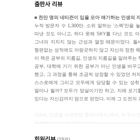
출판사 리뷰
힘들어도 배고파도 즐거웠다. 내가 하고 싶은 일, 
■ 천만 명의 네티즌이 입을 모아 얘기하는 인생의 
꿈을 이룰 수 있겠냐며, 세상에는 작은 것 하나도 
누적 방문자 수 1,300만. 소위 말하는 '스펙'만
도 하지 않으면서 결과만을 얻고자 하는 뻔뻔한 사람
따낸 것도 아니고, 하다 못해 SKY를 다닌 것도 
짐했다. '왕관을 쓰려는 자, 그 무게를 견뎌라'라
그녀의 지치지 않는 근성과 열정 때문이었다. 월세 
형편없는 성적에도 아랑곳하지 않고 자신의 정한 목
---「꿈은 이루어진다는 것을 보여준 여행」 중에서
이 책은 공부의 지름길, 인생의 지름길을 알려주는 
공부, 대학에 가기 위한 공부가 아닌 인생을 바꾸
했고, 그 과정을 통해 조금씩 성장할 수 있었던 저
스스로에게 그리고 모두에게 당당할 수 있는 성취 
얼마나 될까? 모두가 망설이기만 하고, 지레 포기할
있다는 자신감까지 덤으로 얻었다. 이제 그 도전의 
#15세, 인생을 비관하던 문제아에서 25세, 누구나
기적보다 더 기적 같은 이야기
주정뱅이 아버지와 파출부 어머니 밑에서 자란 어
회원리뷰
세상을 향한 원망으로 커 갔고, 두 번의 가출과 한
(19건)