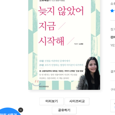
소
정
판
Y
결
구
미리보기
사이즈비교
공유하기