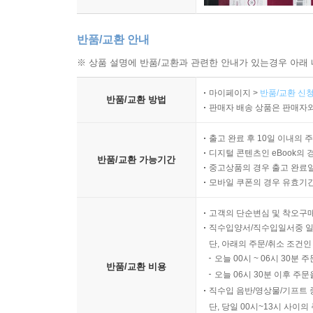
반품/교환 안내
※ 상품 설명에 반품/교환과 관련한 안내가 있는경우 아래 
마이페이지 >
반품/교환 신청
반품/교환 방법
판매자 배송 상품은 판매자와
출고 완료 후 10일 이내의 
디지털 콘텐츠인 eBook의 
반품/교환 가능기간
중고상품의 경우 출고 완료일
모바일 쿠폰의 경우 유효기간(
고객의 단순변심 및 착오구
직수입양서/직수입일서중 일
단, 아래의 주문/취소 조건인
오늘 00시 ~ 06시 30분 
반품/교환 비용
오늘 06시 30분 이후 주문
직수입 음반/영상물/기프트 
단, 당일 00시~13시 사이