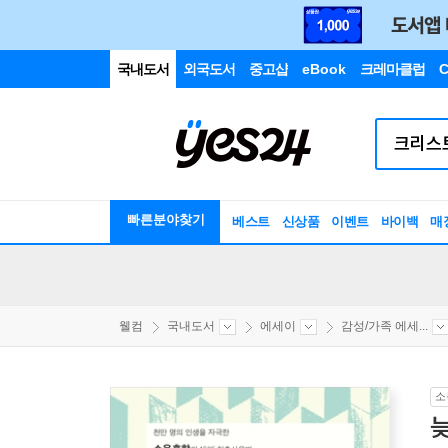
국내도서
외국도서
중고샵
eBook
크레마클럽
C
빠른분야찾기
베스트
신상품
이벤트
바이백
매
웰컴
국내도서
에세이
감성/가족 에세...
소