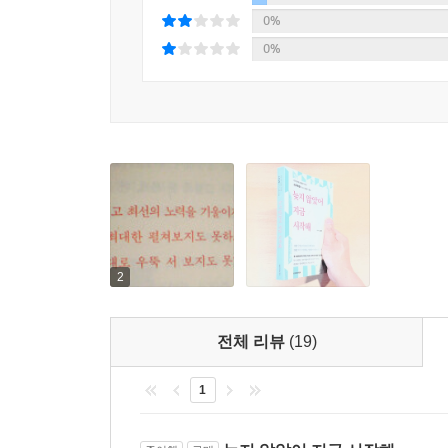
남녀노소를 불문하고 자극 받을 수 있는 이야기가 
0%
것이다.
0%
■ 추천사
소유님의 열정을 알지 못했더라면 막연히 고3이라는
즐거운 결심이 섰습니다.
- 러비(occasion94)
졸리고 나른할 때 정신을 번쩍 들게 하는 찬물 세수 
- 얼이(chu0204)
2
그 어떤 자기계발서보다 더 많은 자극이 됩니다. 이
- 김코치(korearunner)
전체 리뷰
(19)
노력, 그것도 배울 수 있다는 것을 알게 해 주셔서 
1
- 베비쥬(happysohh)