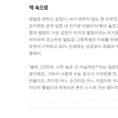
책 속으로
정말로 변하고 싶었다. 내가 변하지 않는 한 아무것
손가락은 굳게 닫힌 내 차가운 마음마저 찢어 놓았고
항과 원망의 거센 감정이 자극과 열정이라는 뜨거운
바라보며 조소하던 열일곱 고등학생의 미래를 바꿔 
또렷이 기억하고 있다. 인생에는 성공보다 좌절과 
중에서
"벌써 고3인데, 너무 늦은 것 아닐까요?"라는 질
생각해요. 그래서 나중에 수능 점수가 기대만큼 안 
만들지요. 하지만 어느 순간이든 어느 지점이든 자
자신의 출발선과 한계선은 본인 스스로 긋는 셈이지
'나 혼자 서울에서 잘해나갈 수 있을까?' 불안한 
마다 나는 '미래는 아무도 모른다. 지금의 내가 미
자기 신뢰가 뒷받침되었기에 험난한 고비들을 넘길 