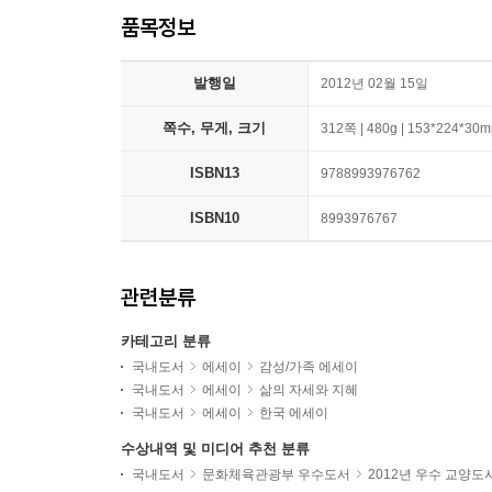
품목정보
발행일
2012년 02월 15일
쪽수, 무게, 크기
312쪽 | 480g | 153*224*30
ISBN13
9788993976762
ISBN10
8993976767
관련분류
카테고리 분류
국내도서
에세이
감성/가족 에세이
국내도서
에세이
삶의 자세와 지혜
국내도서
에세이
한국 에세이
수상내역 및 미디어 추천 분류
국내도서
문화체육관광부 우수도서
2012년 우수 교양도