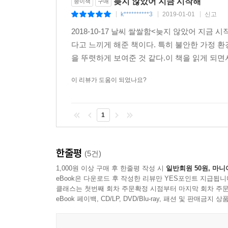
늦지 않았어 지금 시작해
종이책
구매
공부를 정말 잘해서 남부럽지 않은 성적으로 명문
k**********3
2019-01-01
신고
|
|
|
보며 '가능성'이 무엇인지 알게 되었습니다.
2018-10-17 날씨 쌀쌀함<늦지 않았어 지금
- 신여성(261295)
다고 느끼게 해준 책이다. 특히 불안한 가정 
을 뚜렷하게 보여준 것 같다.이 책을 읽게 되면서
'노력했다'라는 말은 이런 경우에 쓰는 거라는 걸 
계기가 되었습니다.
이 리뷰가 도움이 되었나요?
- 물만두(kyminju)
열심히 한다고 생각했는데, 노력의 부재가 느껴진다면 
1
- 우연(hyun0926_)
한줄평
(5건)
1,000원 이상 구매 후 한줄평 작성 시
일반회원 50원, 마니
eBook은 다운로드 후 작성한 리뷰만 YES포인트 지급됩니
클래스는 첫번째 회차 주문확정 시점부터 마지막 회차 주문
eBook 페이백, CD/LP, DVD/Blu-ray, 패션 및 판매금