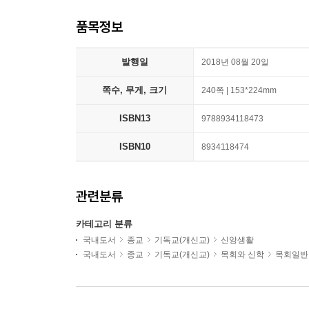
품목정보
발행일
2018년 08월 20일
쪽수, 무게, 크기
240쪽 | 153*224mm
ISBN13
9788934118473
ISBN10
8934118474
관련분류
카테고리 분류
국내도서
종교
기독교(개신교)
신앙생활
국내도서
종교
기독교(개신교)
목회와 신학
목회일반