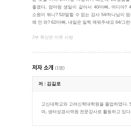
좋겠다, 엄마랑 생일이 같아서 40/아빠, 어디야? 
소원이 뭐니? 52/말할 수 없는 감사 54/하나님이
왜 안 와? 62/아빠, 내일은 일찍 깨워주세요 64/그
2부 묵상은 이웃 사랑
하나님, 매일 저의 머리에 새똥을 떨어뜨려 주세요
미안하다고 말하기로 결정합니다 86/아내를 사랑하십
저자 소개
요구하는 건? 96/아내를 향한 아가(雅歌) 99/간
(1명)
노란 리본의 기적을 달다109/근데 왜 엄마는 아빠보다
사셨어요? 117/범사에 칭찬하십시오 120/목사님,
저 :
김길로
합니다 127/이 시대의 밧세바가 있습니다 129/누군
고신대학교와 고려신학대학원을 졸업하였다. S
3부 묵상은 제자 훈련
며, 생터성경사역원 전문강사로 활동하고 있다. 
나는 예수 믿는 사람입니다 140/예수님의 삶이 
좋겠습니다 149/너네 아빠 뚱뚱하다 151/예수님의 몸을