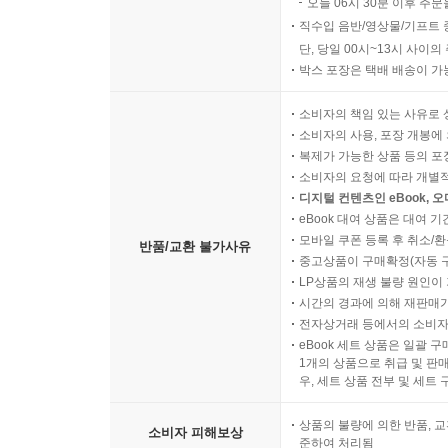
오늘 06시 30분 이후 주문
직수입 음반/영상물/기프트 
단, 당일 00시~13시 사이
박스 포장은 택배 배송이 가
소비자의 책임 있는 사유로 
소비자의 사용, 포장 개봉에 
복제가 가능한 상품 등의 포장을 
소비자의 요청에 따라 개별
디지털 컨텐츠인 eBook, 
eBook 대여 상품은 대여 기
모바일 쿠폰 등록 후 취소/환
반품/교환 불가사유
중고상품이 구매확정(자동 
LP상품의 재생 불량 원인이 기
시간의 경과에 의해 재판매가
전자상거래 등에서의 소비자
eBook 세트 상품은 일괄 
1개의 상품으로 취급 및 판매
우, 세트 상품 전부 및 세트
상품의 불량에 의한 반품, 교
소비자 피해보상
준하여 처리됨