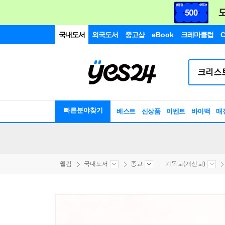
국내도서
외국도서
중고샵
eBook
크레마클럽
C
빠른분야찾기
베스트
신상품
이벤트
바이백
매
웰컴
국내도서
종교
기독교(개신교)