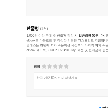
늘 저의 삶보다 앞서갔던 설교를
어떻게 하면 따라잡을 수 있을까요?
좋은 설교를 하는 것보다
삶으로 보여주는 선지자의 삶을 살기 원합니다.
윤동주 시인의 ‘십자가’라는 시와 함께
한줄평
(1건)
2012년을 시작합니다.
1,000원 이상 구매 후 한줄평 작성 시
일반회원 50원, 마니
설교에 은혜를 받았나요?
eBook은 다운로드 후 작성한 리뷰만 YES포인트 지급됩니
하나님은 성도의 은혜를 시험하십니다. --- p. 182
클래스는 첫번째 회차 주문확정 시점부터 마지막 회차 주문
eBook 페이백, CD/LP, DVD/Blu-ray, 패션 및 판매금
주님은 “오라” 하시네요.
물에 빠진다 할지라도
평점
배에서 물을 지나 주님께로 가야겠습니다.
그렇게 주님을 더 알며 경험하기 원합니다.
한글 기준 50자까지 작성가능
오늘 하루 종일 이 말씀에 갇혀 있습니다.
아무것도 못하고 있습니다.
물 위에 있는 걸까요?
물에 빠져 있는 걸까요?
아~~~.