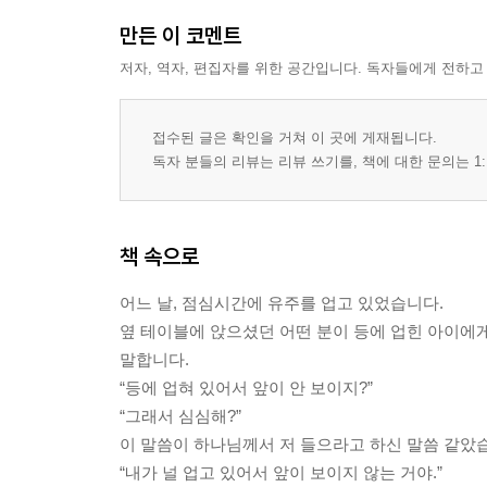
하나님은 어떤 마음이셨나요? 159/두려움을 느낀 적
만든 이 코멘트
169/내가 가야 할 곳 173/목사는 현실적인 사람
저자, 역자, 편집자를 위한 공간입니다. 독자들에게 전하고
신다 181/꿈과 비전 184/그 부르심 앞에 187/
하나님께 보내심을 받은 사람 200/후회 없는삶 203
208/참 성도가 되고 싶습니다 211/하나님의 기쁨을
접수된 글은 확인을 거쳐 이 곳에 게재됩니다.
이 하찮은 음식 223/베드로처럼 물 위를 걷고싶습니다
독자 분들의 리뷰는 리뷰 쓰기를, 책에 대한 문의는 1:
글을 배웁니다 231/일기를 쓰는 것 234
/에필로그/236
책 속으로
어느 날, 점심시간에 유주를 업고 있었습니다.
옆 테이블에 앉으셨던 어떤 분이 등에 업힌 아이에
말합니다.
“등에 업혀 있어서 앞이 안 보이지?”
“그래서 심심해?”
이 말씀이 하나님께서 저 들으라고 하신 말씀 같았
“내가 널 업고 있어서 앞이 보이지 않는 거야.”