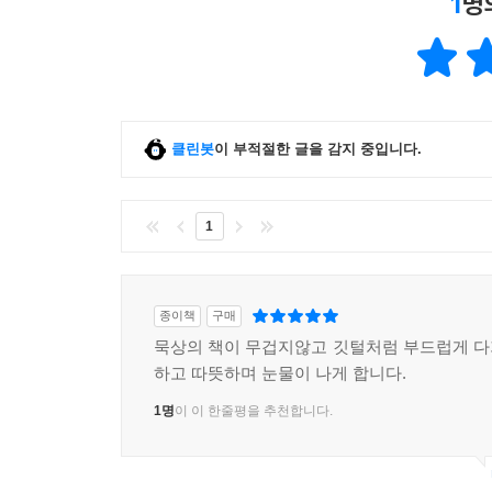
1
명
나는 믿음이 작은 자입니다.
예수님께서는 즉시 손을 내밀어
베드로를 잡아 주시며 말씀하셨습니다
믿음이 작은 사람아 왜 의심하느냐
클린봇
이 부적절한 글을 감지 중입니다.
베드로와 예수님이 배 안에 오르자
바람이 잔잔해졌습니다(마 14:31-32, 쉬운성경)
1
--- p. 228
종이책
구매
묵상의 책이 무겁지않고 깃털처럼 부드럽게 
하고 따뜻하며 눈물이 나게 합니다.
1명
이 이 한줄평을 추천합니다.