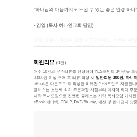
난 늘 아내와 함께 있는 것을 압니다.
“하나님의 마음까지도 느낄 수 있는 좋은 안경 하나
미안하다는 말이 더 화나게 할 때도 있습니다.
그래도 미안하다고 말합니다.
- 김열 (목사 하나인교회 담임)
아내의 마음을 놓치고 싶지 않은
무심한 남편이 할 수 있는 최선입니다.
성경 말씀에 자신의 삶을 비추어보려는 노력의 과정
아내를 얘기하긴 했지만
- 문화랑 (교수 고려신학대학원 실천신학)
사과는 이웃 사랑의 계명을 지키는
좋은 마음입니다. -p. 87
회원리뷰
요즈음 세간의 베스트셀러들을 보면 그 글이, 글
(0건)
알맹이가 확~땡기는…그냥, 알겠는…이 기법이 뭔
매주 10건의 우수리뷰를 선정하여 YES포인트 3만원을 드
감사에 대한 주제로 설교하면
아빠가 궁디를 토닥이는 것처럼 쉬운 감정 언어들로 
3,000원 이상 구매 후 리뷰 작성 시
일반회원 300원, 마니아
그 주간에 감사에 대한 시험이 온다는 경험.
eBook은 다운로드 후 작성한 리뷰만 YES포인트 지급됩니
토닥, 토닥, 토닥… 그것도 매일, 매일… 그것도
무척 도전이 되었습니다.
클래스는 첫번째 회차 주문확정 시점부터 마지막 회차 주문
흘러갈…
사락 독서모임으로 진행된 클래스는 사락 독서모임 게시판
저도 여러 번 경험했던 부분인데
- 이애실 (사모 생터성경사역원 대표『어? 성경이 
eBook 페이백, CD/LP, DVD/Blu-ray, 패션 및 판매금
친구와 대화하는 중에 생각 정리가 되었습니다.
설교의 부담에서 잠시 해방된 지금,
지난 설교를 돌아보며
‘바리새인’ 같았던 저의 설교와 삶을 돌아봅니다.