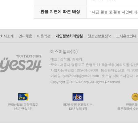
환불 지연에 따른 배상
대금 환불 및 환불 지연에 
회사소개
인재채용
이용약관
개인정보처리방침
청소년보호정책
도서홍보안내
대표 : 김석환, 최세라
주소 : 서울시 영등포구 은행로 11, 5층~6층(여의도동,일신
사업자등록번호 : 229-81-37000 통신판매업신고 : 제 200
이메일 : yes24help@yes24.com 호스팅 서비스사업자 :
Copyright ⓒ YES24 Corp. All Rights Reserved.