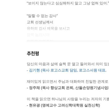
“보이지 않는다고 심심해하지 말고 그냥 업혀 있어.” ---
“말할 수 없는 감사”
교회 선생님께서
유하의 감사 제목을 보시고
깜짝 놀라시며
저에게 보여주신
감사헌금 봉투입니다.
추천평
유하는 감사 제목도 비밀입니다. --- p. 54
당신의 마음과 삶에 슬쩍 문 열고 들어와서 의미 있
아내에게 미안하다고 말하면
- 김기현 (목사 로고스교회 담임, 로고스서원 대표
‘무엇이 미안한지’ 말하라고 합니다.
사실 무엇 때문에 아내가 화가 났는지
재미있게 읽으면서 주님과 대화하며 친밀한 관계로 
모를 때가 더 많습니다.
- 정주채 (목사 향상교회 은퇴, 산돌손양원기념사업
그래서 그것을 알 때까지
미안하다고 말하기로 결정합니다.
이 책을 읽으면 하나님의 사랑을 누리는 저자의 기쁨
그렇게 말하다 보면
- 현유광 (명예교수 고려신학대학원 실천신학)