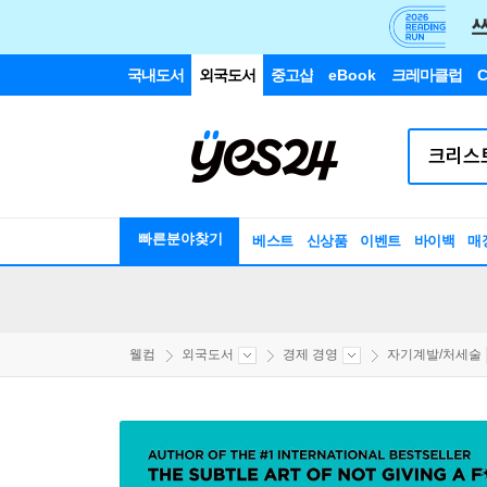
국내도서
외국도서
중고샵
eBook
크레마클럽
C
빠른분야찾기
베스트
신상품
이벤트
바이백
매
웰컴
외국도서
경제 경영
자기계발/처세술