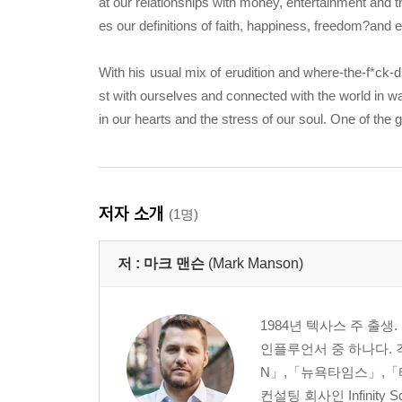
at our relationships with money, entertainment and t
es our definitions of faith, happiness, freedom?and e
With his usual mix of erudition and where-the-f*ck
st with ourselves and connected with the world in wa
in our hearts and the stress of our soul. One of the
저자 소개
(1명)
저 :
마크 맨슨
(Mark Manson)
1984년 텍사스 주 출생
인플루언서 중 하나다.
N」,「뉴욕타임스」,「
컨설팅 회사인 Infinity 