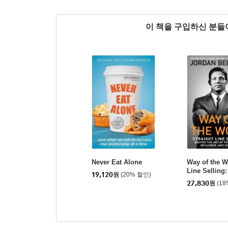
이 책을 구입하신 분
Never Eat Alone
Way of the Wo
Line Selling:
19,120
원
(20% 할인)
Art of Persua
27,830
원
(1
nce, and Su