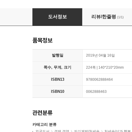
Everything Is F*cked (International Editi
도서정보
리뷰/한줄평
(1/1)
품목정보
발행일
2019년 04월 16일
쪽수, 무게, 크기
224쪽 | 140*210*20mm
ISBN13
9780062888464
ISBN10
0062888463
관련분류
카테고리 분류
외국도서
경제 경영
자기계발/처세술
처세술/삶과 행복